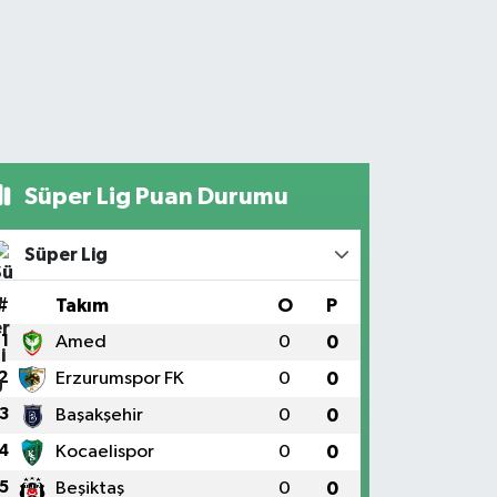
Süper Lig Puan Durumu
Süper Lig
#
Takım
O
P
1
Amed
0
0
2
Erzurumspor FK
0
0
3
Başakşehir
0
0
4
Kocaelispor
0
0
5
Beşiktaş
0
0