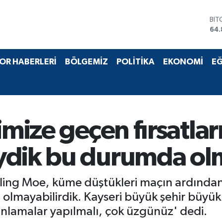
BIT
64.
DO
47,
EU
OR HABERLERİ
BÖLGEMİZ
POLİTİKA
EKONOMİ
EĞ
55,
STE
64,
GRA
66
BİS
imize geçen fırsatlar
13.
ydik bu durumda olm
ling Moe, küme düştükleri maçın ardından, 
lmayabilirdik. Kayseri büyük şehir büyük 
nlamalar yapılmalı, çok üzgünüz' dedi.