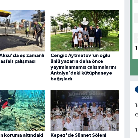
1
Aksu'da eş zamanlı
Cengiz Aytmatov'un oğlu
 asfalt çalışması
ünlü yazarın daha önce
yayımlanmamış çalışmalarını
Antalya'daki kütüphaneye
bağışladı
1
G
1
ın koruma altındaki
Kepez'de Sünnet Şöleni