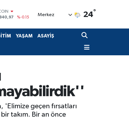
COIN
°
24
Merkez
840,97
%-0.15
LAR
7436
%0.18
RO
İTİM
YAŞAM
ASAYİŞ
2510
%0.32
RLİN
4811
%0.38
M ALTIN
60.55
%0
T100
ı
779
%-14
ayabilirdik''
'Elimize geçen fırsatları
bir takım. Bir an önce