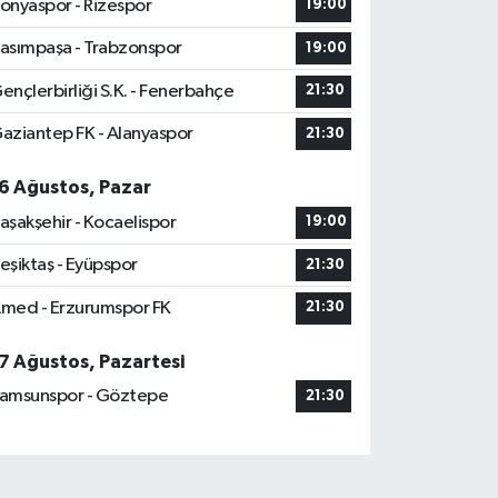
onyaspor - Rizespor
19:00
asımpaşa - Trabzonspor
19:00
ençlerbirliği S.K. - Fenerbahçe
21:30
aziantep FK - Alanyaspor
21:30
6 Ağustos, Pazar
aşakşehir - Kocaelispor
19:00
eşiktaş - Eyüpspor
21:30
med - Erzurumspor FK
21:30
7 Ağustos, Pazartesi
amsunspor - Göztepe
21:30