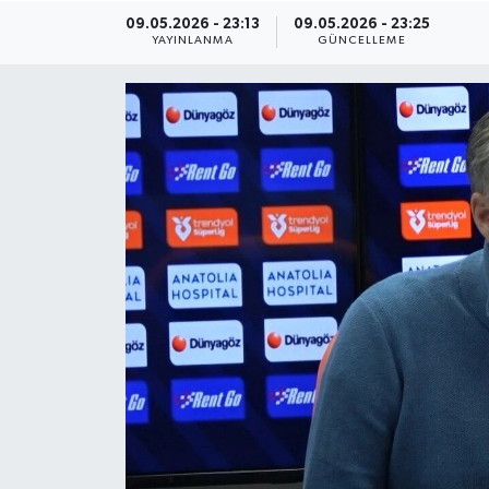
09.05.2026 - 23:13
09.05.2026 - 23:25
ÇEVRE
YAYINLANMA
GÜNCELLEME
Dış Haberler
Dünya
EĞİTİM
EKONOMİ
English News
Finans
Flaş Haber
Gayrimenkul