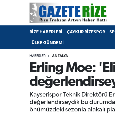
BÖLGEMİZ
Merkez Nöbetçi Eczaneler
RİZE HABERLERİ
ÇAYKUR RİZESPOR
SP
SPOR
Merkez Hava Durumu
ÜLKE GÜNDEMİ
Asayiş
Merkez Trafik Yoğunluk Haritası
HABERLER
ANTALYA
Rize Jandarma Komutanlığı
Süper Lig Puan Durumu ve Fikstür
Erling Moe: 'El
Bilim Teknoloji
Tüm Manşetler
değerlendirse
Bölge
Son Dakika Haberleri
Kayserispor Teknik Direktörü Er
Advertising news
Haber Arşivi
değerlendirseydik bu durumda o
önümüzdeki sezonla alakalı pla
Canlı Maç