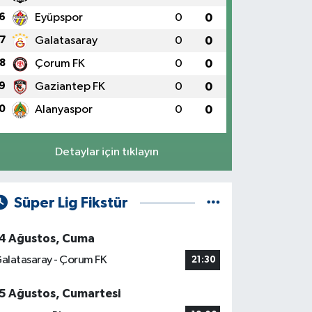
6
Eyüpspor
0
0
7
Galatasaray
0
0
8
Çorum FK
0
0
9
Gaziantep FK
0
0
0
Alanyaspor
0
0
Detaylar için tıklayın
Süper Lig Fikstür
4 Ağustos, Cuma
alatasaray - Çorum FK
21:30
5 Ağustos, Cumartesi