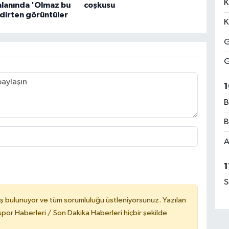
K
 alanında 'Olmaz bu
coşkusu
dirten görüntüler
K
G
G
1
B
B
A
1
S
ş bulunuyor ve tüm sorumluluğu üstleniyorsunuz. Yazılan
or Haberleri / Son Dakika Haberleri hiçbir şekilde