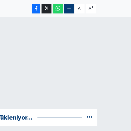
-
+
A
A
ükleniyor...