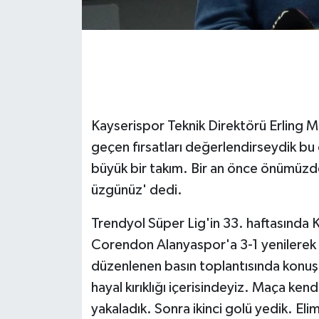
GENEL
GÜNDEM
Güvenlik
Kayserispor Teknik Direktörü Erling M
HABERDE İNSAN
geçen fırsatları değerlendirseydik bu
büyük bir takım. Bir an önce önümüzdek
İNSAN
üzgünüz' dedi.
İş Dünyası
Trendyol Süper Lig'in 33. haftasında 
Corendon Alanyaspor'a 3-1 yenilerek 
Jandarma
düzenlenen basın toplantısında konuşa
hayal kırıklığı içerisindeyiz. Maça ken
Kadın
yakaladık. Sonra ikinci golü yedik. E