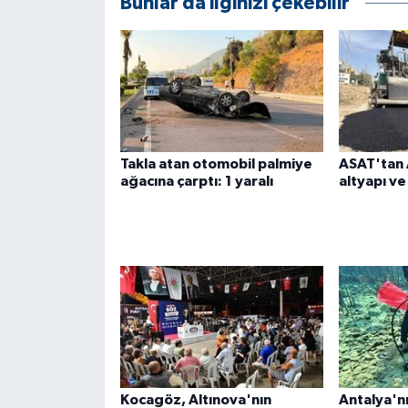
Bunlar da ilginizi çekebilir
ÜLKE GÜNDEMİ
YAŞAM
YEREL
Yerel Haberler
Takla atan otomobil palmiye
ASAT'tan 
ağacına çarptı: 1 yaralı
altyapı ve
Kocagöz, Altınova'nın
Antalya'n