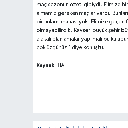
KÜLTÜR SANAT
maç sezonun özeti gibiydi. Elimize bi
almamız gereken maçlar vardı. Bunlar
MAGAZİN
bir anlamı manası yok. Elimize geçen 
olmayabilirdik. Kayseri büyük şehir b
Otomobil
alakalı planlamalar yapılmalı bu kulübü
POLİTİKA
çok üzgünüz'' diye konuştu.
Sağlık
Kaynak:
İHA
SİYASET
SPOR HABERLERİ
TEKNOLOJİ
Turizm