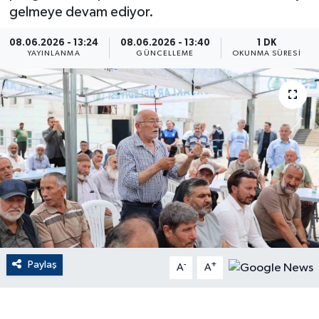
gelmeye devam ediyor.
ÇEVRE
08.06.2026 - 13:24
08.06.2026 - 13:40
1 DK
YAYINLANMA
GÜNCELLEME
OKUNMA SÜRESI
Dış Haberler
Dünya
EĞİTİM
EKONOMİ
English News
Finans
Paylaş
-
+
A
A
Flaş Haber
Gayrimenkul