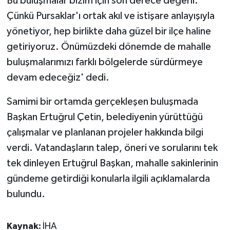
Bu buluşmalar bizim için son derece değerli.
ÜLKE GÜNDEMİ
Çünkü Pursaklar'ı ortak akıl ve istişare anlayışıyla
yönetiyor, hep birlikte daha güzel bir ilçe haline
YAŞAM
getiriyoruz. Önümüzdeki dönemde de mahalle
buluşmalarımızı farklı bölgelerde sürdürmeye
YEREL
devam edeceğiz' dedi.
Yerel Haberler
Samimi bir ortamda gerçekleşen buluşmada
Başkan Ertuğrul Çetin, belediyenin yürüttüğü
çalışmalar ve planlanan projeler hakkında bilgi
verdi. Vatandaşların talep, öneri ve sorularını tek
tek dinleyen Ertuğrul Başkan, mahalle sakinlerinin
gündeme getirdiği konularla ilgili açıklamalarda
bulundu.
Kaynak:
İHA