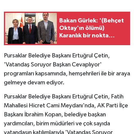
GENEL
Bakan Gürlek: '(Behçet
Oktay'ın ölümü)
GÜNDEM
Karanlık bir nokta
kalmayacak, suçlu varsa
Güvenlik
da bunu çıkartmak
Pursaklar Belediye Başkanı Ertuğrul Çetin,
devletin görevi'
HABERDE İNSAN
'Vatandaş Soruyor Başkan Cevaplıyor'
programları kapsamında, hemşehrileri ile bir araya
İNSAN
gelmeye devam ediyor.
İş Dünyası
Pursaklar Belediye Başkanı Ertuğrul Çetin, Fatih
Mahallesi Hicret Cami Meydanı'nda, AK Parti İlçe
Jandarma
Başkanı İbrahim Kopan, belediye başkan
Kadın
yardımcıları, birim müdürleri ve çok sayıda
vatandaşın katılımlarıyla 'Vatandaş Soruyor