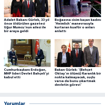
Adalet Bakanı Gürlek, 33 yıl
Boğazına cisim kaçan kadını
önce öldürülen gazeteci
'Heimlich' manevrasıyla
Uğur Mumcu'nun ailesi ile
kurtaran kuaför o anları
bir araya geldi
anlattı
Cumhurbaşkanı Erdoğan,
Bakan Gürlek: '(Behçet
MHP lideri Devlet Bahçeli'yi
Oktay'ın ölümü) Karanlık bir
kabul etti
nokta kalmayacak, suçlu
varsa da bunu çıkartmak
devletin görevi'
Yorumlar