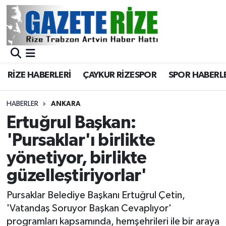
BÖLGEMİZ
Merkez Nöbetçi Eczaneler
SPOR
Merkez Hava Durumu
RİZE HABERLERİ
ÇAYKUR RİZESPOR
SPOR HABERL
Asayiş
Merkez Trafik Yoğunluk Haritası
HABERLER
ANKARA
Rize Jandarma Komutanlığı
Süper Lig Puan Durumu ve Fikstür
Ertuğrul Başkan:
'Pursaklar'ı birlikte
Bilim Teknoloji
Tüm Manşetler
yönetiyor, birlikte
Bölge
Son Dakika Haberleri
güzelleştiriyorlar'
Advertising news
Haber Arşivi
Pursaklar Belediye Başkanı Ertuğrul Çetin,
'Vatandaş Soruyor Başkan Cevaplıyor'
Canlı Maç
programları kapsamında, hemşehrileri ile bir araya