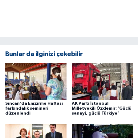
Bunlar da ilginizi çekebilir
Sincan'da Emzirme Haftası
AK Parti İstanbul
farkındalık semineri
Milletvekili Özdemir: 'Güçlü
düzenlendi
sanayi, güçlü Türkiye'