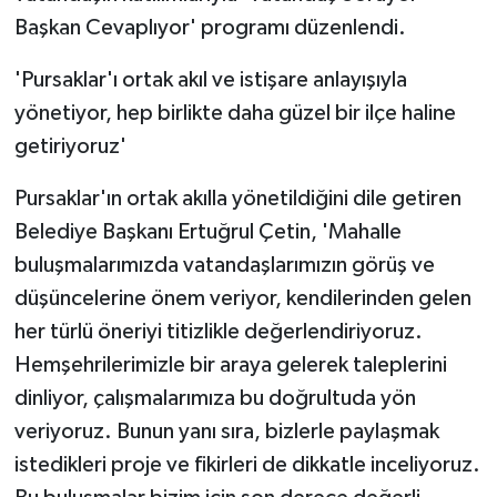
KÜLTÜR SANAT
Başkan Cevaplıyor' programı düzenlendi.
MAGAZİN
'Pursaklar'ı ortak akıl ve istişare anlayışıyla
yönetiyor, hep birlikte daha güzel bir ilçe haline
Otomobil
getiriyoruz'
POLİTİKA
Pursaklar'ın ortak akılla yönetildiğini dile getiren
Belediye Başkanı Ertuğrul Çetin, 'Mahalle
Sağlık
buluşmalarımızda vatandaşlarımızın görüş ve
SİYASET
düşüncelerine önem veriyor, kendilerinden gelen
her türlü öneriyi titizlikle değerlendiriyoruz.
SPOR HABERLERİ
Hemşehrilerimizle bir araya gelerek taleplerini
dinliyor, çalışmalarımıza bu doğrultuda yön
TEKNOLOJİ
veriyoruz. Bunun yanı sıra, bizlerle paylaşmak
Turizm
istedikleri proje ve fikirleri de dikkatle inceliyoruz.