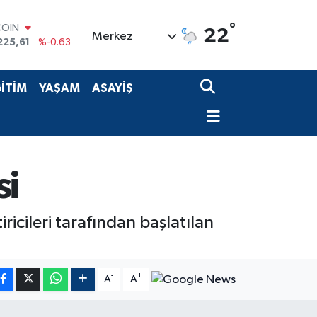
COIN
°
22
Merkez
225,61
%-0.63
LAR
6704
%0
RO
İTİM
YAŞAM
ASAYİŞ
0406
%-0.08
RLİN
2143
%0
M ALTIN
0.40
%0.45
T100
si
799
%70
ricileri tarafından başlatılan
-
+
A
A