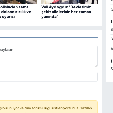
polisinden semt
Vali Aydoğdu: 'Devletimiz
G
dolandırıcılık ve
şehit ailelerinin her zaman
 uyarısı
yanında'
1
B
B
A
1
S
ş bulunuyor ve tüm sorumluluğu üstleniyorsunuz. Yazılan