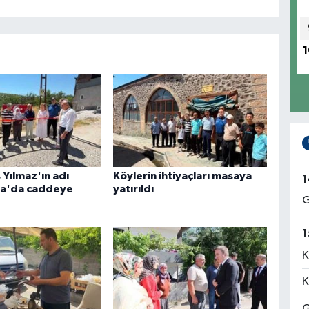
1
s Yılmaz'ın adı
Köylerin ihtiyaçları masaya
1
a'da caddeye
yatırıldı
G
1
K
K
G