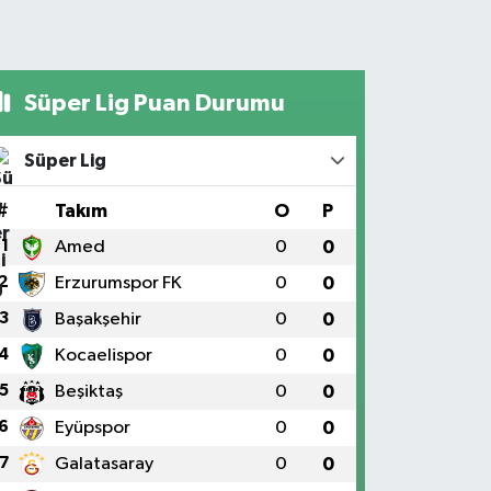
Süper Lig Puan Durumu
Süper Lig
#
Takım
O
P
1
Amed
0
0
2
Erzurumspor FK
0
0
3
Başakşehir
0
0
4
Kocaelispor
0
0
5
Beşiktaş
0
0
6
Eyüpspor
0
0
7
Galatasaray
0
0