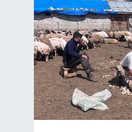
ÇEVRE
Dış Haberler
Dünya
EĞİTİM
EKONOMİ
English News
Finans
Flaş Haber
Gayrimenkul