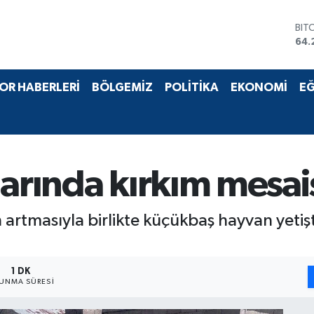
BIT
64.
DO
47,
EU
OR HABERLERİ
BÖLGEMİZ
POLİTİKA
EKONOMİ
EĞ
55,
STE
64,
GRA
651
BİS
larında kırkım mesai
13.
 artmasıyla birlikte küçükbaş hayvan yetişti
1 DK
UNMA SÜRESI