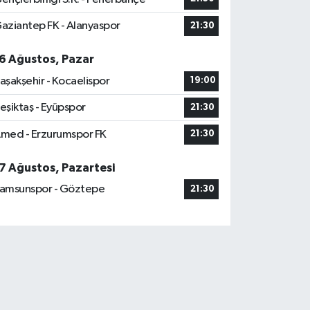
aziantep FK - Alanyaspor
21:30
6 Ağustos, Pazar
aşakşehir - Kocaelispor
19:00
eşiktaş - Eyüpspor
21:30
med - Erzurumspor FK
21:30
7 Ağustos, Pazartesi
amsunspor - Göztepe
21:30