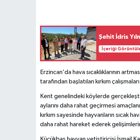
GENEL
GÜNDEM
Şehit İdris Yı
Güvenlik
İçeriği Görüntül
HABERDE İNSAN
Erzincan'da hava sıcaklıklarının artması
İNSAN
tarafından başlatılan kırkım çalışmaları
İş Dünyası
Kent genelindeki köylerde gerçekleştir
aylarını daha rahat geçirmesi amaçlanıy
Jandarma
kırkım sayesinde hayvanların sıcak h
daha rahat hareket ederek gelişimleri
Kadın
Küçükbaş hayvan yetiştiricisi İsmail Ka