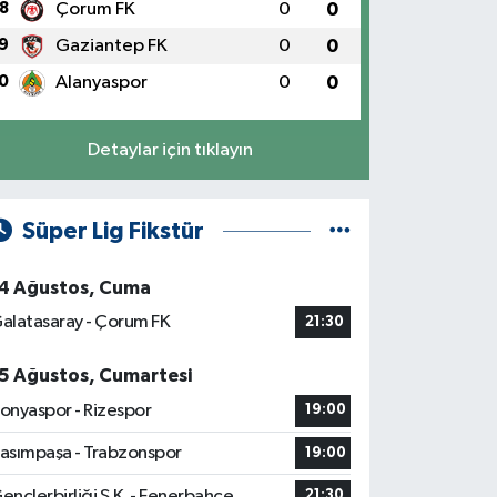
8
Çorum FK
0
0
9
Gaziantep FK
0
0
0
Alanyaspor
0
0
Detaylar için tıklayın
Süper Lig Fikstür
4 Ağustos, Cuma
alatasaray - Çorum FK
21:30
5 Ağustos, Cumartesi
onyaspor - Rizespor
19:00
asımpaşa - Trabzonspor
19:00
ençlerbirliği S.K. - Fenerbahçe
21:30