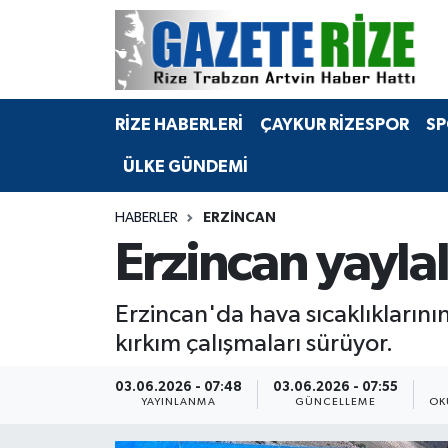
BÖLGEMİZ
Merkez Nöbetçi Eczaneler
RİZE HABERLERİ
ÇAYKUR RİZESPOR
SP
SPOR
Merkez Hava Durumu
ÜLKE GÜNDEMİ
Asayiş
Merkez Trafik Yoğunluk Haritası
HABERLER
ERZINCAN
Rize Jandarma Komutanlığı
Süper Lig Puan Durumu ve Fikstür
Erzincan yayla
Bilim Teknoloji
Tüm Manşetler
Erzincan'da hava sıcaklıklarının
Bölge
Son Dakika Haberleri
kırkım çalışmaları sürüyor.
Advertising news
Haber Arşivi
03.06.2026 - 07:48
03.06.2026 - 07:55
YAYINLANMA
GÜNCELLEME
OK
Canlı Maç