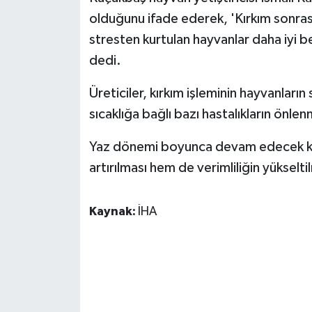
KÜLTÜR SANAT
olduğunu ifade ederek, 'Kırkım sonrası
stresten kurtulan hayvanlar daha iyi be
MAGAZİN
dedi.
Otomobil
Üreticiler, kırkım işleminin hayvanların
POLİTİKA
sıcaklığa bağlı bazı hastalıkların önl
Yaz dönemi boyunca devam edecek kır
Sağlık
artırılması hem de verimliliğin yükselt
SİYASET
Kaynak:
İHA
SPOR HABERLERİ
TEKNOLOJİ
Turizm