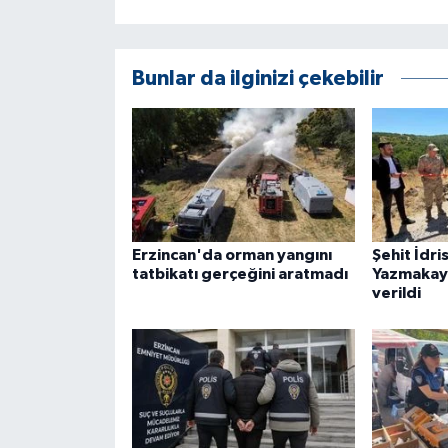
ÜLKE GÜNDEMİ
YAŞAM
Bunlar da ilginizi çekebilir
YEREL
Yerel Haberler
Erzincan'da orman yangını
Şehit İdri
tatbikatı gerçeğini aratmadı
Yazmakay
verildi