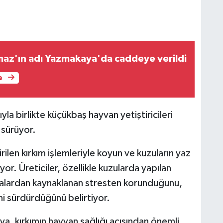
lmaz'ın adı Yazmakaya'da caddeye verildi
e
yla birlikte küçükbaş hayvan yetiştiricileri
 sürüyor.
ilen kırkım işlemleriyle koyun ve kuzuların yaz
or. Üreticiler, özellikle kuzularda yapılan
avalardan kaynaklanan stresten korunduğunu,
ni sürdürdüğünü belirtiyor.
ya, kırkımın hayvan sağlığı açısından önemli