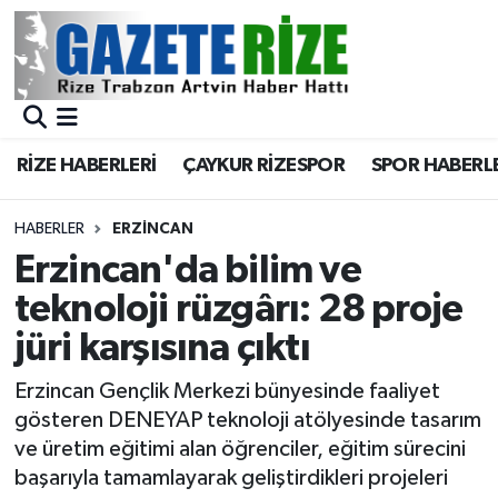
BÖLGEMİZ
Merkez Nöbetçi Eczaneler
SPOR
Merkez Hava Durumu
RİZE HABERLERİ
ÇAYKUR RİZESPOR
SPOR HABERL
Asayiş
Merkez Trafik Yoğunluk Haritası
HABERLER
ERZINCAN
Rize Jandarma Komutanlığı
Süper Lig Puan Durumu ve Fikstür
Erzincan'da bilim ve
teknoloji rüzgârı: 28 proje
Bilim Teknoloji
Tüm Manşetler
jüri karşısına çıktı
Bölge
Son Dakika Haberleri
Erzincan Gençlik Merkezi bünyesinde faaliyet
gösteren DENEYAP teknoloji atölyesinde tasarım
Advertising news
Haber Arşivi
ve üretim eğitimi alan öğrenciler, eğitim sürecini
başarıyla tamamlayarak geliştirdikleri projeleri
Canlı Maç