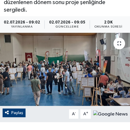
düzenlenen dönem sonu proje şenliğinde
sergiledi.
ÇEVRE
02.07.2026 - 09:02
02.07.2026 - 09:05
2 DK
Dış Haberler
YAYINLANMA
GÜNCELLEME
OKUNMA SÜRESI
Dünya
EĞİTİM
EKONOMİ
English News
Finans
Paylaş
-
+
Flaş Haber
A
A
Gayrimenkul