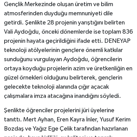
KÜLTÜR SANAT
Gençlik Merkezinde oluşan üretim ve bilim
atmosferinden duyduğu memnuniyeti dile
MAGAZİN
getirdi. Şenlikte 28 projenin yarıştığını belirten
Vali Aydoğdu, önceki dönemlerde ise toplam 836
Otomobil
projenin hayata geçirildiğini ifade etti. DENEYAP
POLİTİKA
teknoloji atölyelerinin gençlere önemli katkılar
sunduğunu vurgulayan Aydoğdu, öğrencilerin
Sağlık
ortaya koyduğu projelerin azim ve üretkenliğin en
güzel örnekleri olduğunu belirterek, gençlerin
SİYASET
gelecekte teknoloji alanında çığır açacak
çalışmalara imza atacağına inandığını söyledi.
SPOR HABERLERİ
Şenlikte öğrenciler projelerini jüri üyelerine
TEKNOLOJİ
tanıttı. Mert Ayhan, Eren Kayra İnler, Yusuf Kerim
Turizm
Bozdaş ve Yağız Ege Çelik tarafından hazırlanan