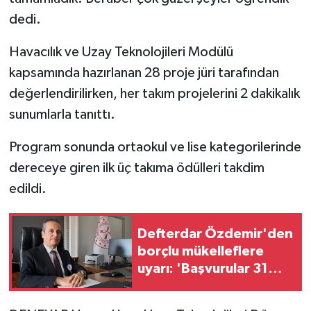
dedi.
Havacılık ve Uzay Teknolojileri Modülü
kapsamında hazırlanan 28 proje jüri tarafından
değerlendirilirken, her takım projelerini 2 dakikalık
sunumlarla tanıttı.
Program sonunda ortaokul ve lise kategorilerinde
dereceye giren ilk üç takıma ödülleri takdim
edildi.
Defterdar Özdemir'den
borçlu mükelleflere
uyarı: 'Başvurular 31
Ağustos'ta sona
eriyor'