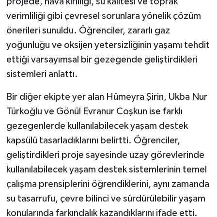
projede, hava kirliliği, su kalitesi ve toprak
ÜLKE GÜNDEMİ
verimliliği gibi çevresel sorunlara yönelik çözüm
önerileri sunuldu. Öğrenciler, zararlı gaz
YAŞAM
yoğunluğu ve oksijen yetersizliğinin yaşamı tehdit
YEREL
ettiği varsayımsal bir gezegende geliştirdikleri
sistemleri anlattı.
Yerel Haberler
Bir diğer ekipte yer alan Hümeyra Şirin, Ukba Nur
Türkoğlu ve Gönül Evranur Coşkun ise farklı
gezegenlerde kullanılabilecek yaşam destek
kapsülü tasarladıklarını belirtti. Öğrenciler,
geliştirdikleri proje sayesinde uzay görevlerinde
kullanılabilecek yaşam destek sistemlerinin temel
çalışma prensiplerini öğrendiklerini, aynı zamanda
su tasarrufu, çevre bilinci ve sürdürülebilir yaşam
konularında farkındalık kazandıklarını ifade etti.