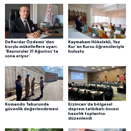
Defterdar Özdemir'den
Kaymakam Hökelekli, Yaz
borçlu mükelleflere uyarı:
Kur'an Kursu öğrencileriyle
'Başvurular 31 Ağustos'ta
buluştu
sona eriyor'
Komando Taburunda
Erzincan'da bölgesel
güvenlik değerlendirmesi
deprem tatbikatı öncesi
hazırlık toplantısı
düzenlendi