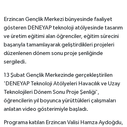
GENEL
Erzincan Gençlik Merkezi bünyesinde faaliyet
gösteren DENEYAP teknoloji atölyesinde tasarım
GÜNDEM
ve üretim eğitimi alan öğrenciler, eğitim sürecini
Güvenlik
başarıyla tamamlayarak geliştirdikleri projeleri
düzenlenen dönem sonu proje şenliğinde
HABERDE İNSAN
sergiledi.
İNSAN
13 Şubat Gençlik Merkezinde gerçekleştirilen
'DENEYAP Teknoloji Atölyeleri Havacılık ve Uzay
İş Dünyası
Teknolojileri Dönem Sonu Proje Şenliği',
Jandarma
öğrencilerin yıl boyunca yürüttükleri çalışmaları
anlatan video gösterimiyle başladı.
Kadın
Programa katılan Erzincan Valisi Hamza Aydoğdu,