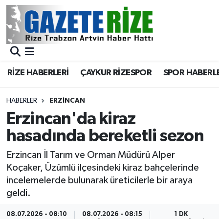
BÖLGEMİZ
Merkez Nöbetçi Eczaneler
SPOR
Merkez Hava Durumu
RİZE HABERLERİ
ÇAYKUR RİZESPOR
SPOR HABERL
Asayiş
Merkez Trafik Yoğunluk Haritası
HABERLER
ERZINCAN
Rize Jandarma Komutanlığı
Süper Lig Puan Durumu ve Fikstür
Erzincan'da kiraz
hasadında bereketli sezon
Bilim Teknoloji
Tüm Manşetler
Erzincan İl Tarım ve Orman Müdürü Alper
Bölge
Son Dakika Haberleri
Koçaker, Üzümlü ilçesindeki kiraz bahçelerinde
incelemelerde bulunarak üreticilerle bir araya
Advertising news
Haber Arşivi
geldi.
Canlı Maç
08.07.2026 - 08:10
08.07.2026 - 08:15
1 DK