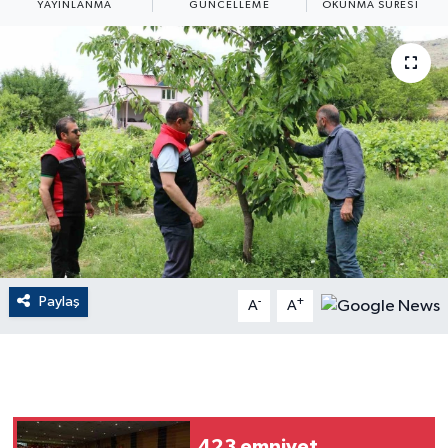
YAYINLANMA
GÜNCELLEME
OKUNMA SÜRESI
ÇEVRE
Dış Haberler
Dünya
EĞİTİM
EKONOMİ
English News
Paylaş
-
+
A
A
Finans
Flaş Haber
Gayrimenkul
423 emniyet