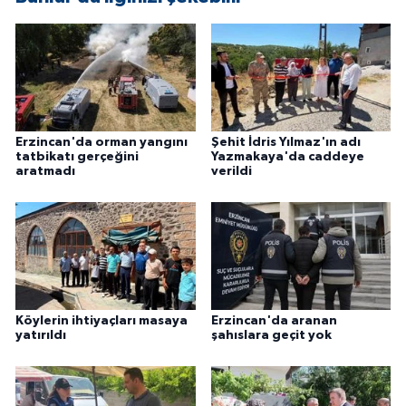
ÜLKE GÜNDEMİ
YAŞAM
YEREL
Erzincan'da orman yangını
Şehit İdris Yılmaz'ın adı
Yerel Haberler
tatbikatı gerçeğini
Yazmakaya'da caddeye
aratmadı
verildi
Köylerin ihtiyaçları masaya
Erzincan'da aranan
yatırıldı
şahıslara geçit yok