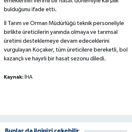
emeklerinin verimli bir hasat dönemiyle karşılık
KÜLTÜR SANAT
bulduğunu ifade etti.
MAGAZİN
İl Tarım ve Orman Müdürlüğü teknik personeliyle
birlikte üreticilerin yanında olmaya ve tarımsal
Otomobil
üretimi desteklemeye devam edeceklerini
POLİTİKA
vurgulayan Koçaker, tüm üreticilere bereketli, bol
kazançlı ve hayırlı bir hasat sezonu diledi.
Sağlık
Kaynak:
İHA
SİYASET
SPOR HABERLERİ
TEKNOLOJİ
Turizm
Bunlar da ilginizi çekebilir