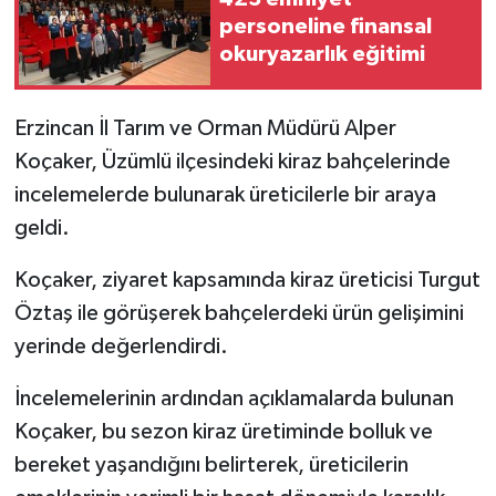
personeline finansal
GENEL
okuryazarlık eğitimi
GÜNDEM
Erzincan İl Tarım ve Orman Müdürü Alper
Koçaker, Üzümlü ilçesindeki kiraz bahçelerinde
Güvenlik
incelemelerde bulunarak üreticilerle bir araya
HABERDE İNSAN
geldi.
İNSAN
Koçaker, ziyaret kapsamında kiraz üreticisi Turgut
Öztaş ile görüşerek bahçelerdeki ürün gelişimini
İş Dünyası
yerinde değerlendirdi.
Jandarma
İncelemelerinin ardından açıklamalarda bulunan
Koçaker, bu sezon kiraz üretiminde bolluk ve
Kadın
bereket yaşandığını belirterek, üreticilerin