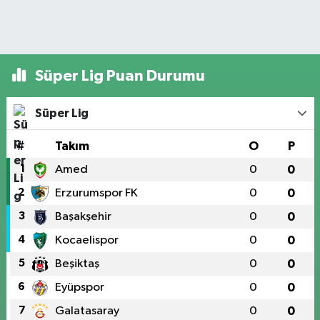
Süper Lig Puan Durumu
Süper Lig
#
Takım
O
P
1
Amed
0
0
2
Erzurumspor FK
0
0
3
Başakşehir
0
0
4
Kocaelispor
0
0
5
Beşiktaş
0
0
6
Eyüpspor
0
0
7
Galatasaray
0
0