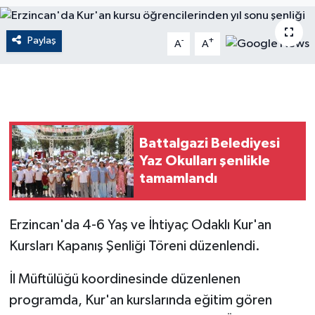
ÇEVRE
Paylaş
-
+
A
A
Dış Haberler
Dünya
EĞİTİM
Battalgazi Belediyesi
Yaz Okulları şenlikle
EKONOMİ
tamamlandı
English News
Erzincan'da 4-6 Yaş ve İhtiyaç Odaklı Kur'an
Finans
Kursları Kapanış Şenliği Töreni düzenlendi.
Flaş Haber
İl Müftülüğü koordinesinde düzenlenen
programda, Kur'an kurslarında eğitim gören
Gayrimenkul