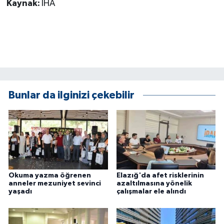
Kaynak:
İHA
ÜLKE GÜNDEMİ
YAŞAM
YEREL
Yerel Haberler
Bunlar da ilginizi çekebilir
Okuma yazma öğrenen
Elazığ'da afet risklerinin
anneler mezuniyet sevinci
azaltılmasına yönelik
yaşadı
çalışmalar ele alındı