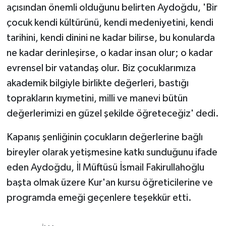
KÜLTÜR SANAT
açısından önemli olduğunu belirten Aydoğdu, 'Bir
çocuk kendi kültürünü, kendi medeniyetini, kendi
MAGAZİN
tarihini, kendi dinini ne kadar bilirse, bu konularda
ne kadar derinleşirse, o kadar insan olur; o kadar
Otomobil
evrensel bir vatandaş olur. Biz çocuklarımıza
POLİTİKA
akademik bilgiyle birlikte değerleri, bastığı
toprakların kıymetini, milli ve manevi bütün
Sağlık
değerlerimizi en güzel şekilde öğreteceğiz' dedi.
SİYASET
Kapanış şenliğinin çocukların değerlerine bağlı
bireyler olarak yetişmesine katkı sunduğunu ifade
SPOR HABERLERİ
eden Aydoğdu, İl Müftüsü İsmail Fakirullahoğlu
başta olmak üzere Kur'an kursu öğreticilerine ve
TEKNOLOJİ
programda emeği geçenlere teşekkür etti.
Turizm