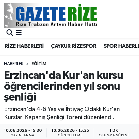
BÖLGEMİZ
Merkez Nöbetçi Eczaneler
SPOR
Merkez Hava Durumu
RİZE HABERLERİ
ÇAYKUR RİZESPOR
SPOR HABERL
Asayiş
Merkez Trafik Yoğunluk Haritası
HABERLER
EĞİTİM
Rize Jandarma Komutanlığı
Süper Lig Puan Durumu ve Fikstür
Erzincan'da Kur'an kursu
öğrencilerinden yıl sonu
Bilim Teknoloji
Tüm Manşetler
şenliği
Bölge
Son Dakika Haberleri
Erzincan'da 4-6 Yaş ve İhtiyaç Odaklı Kur'an
Kursları Kapanış Şenliği Töreni düzenlendi.
Advertising news
Haber Arşivi
10.06.2026 - 15:30
10.06.2026 - 15:35
1 DK
Canlı Maç
YAYINLANMA
GÜNCELLEME
OKUNMA SÜRESI