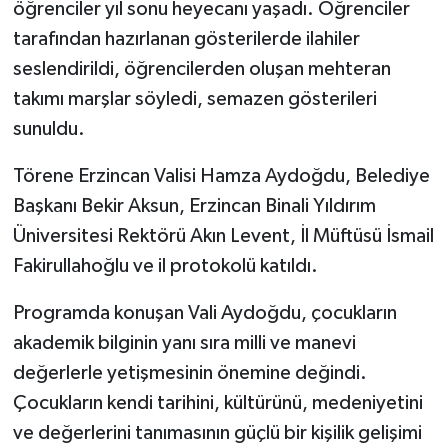
öğrenciler yıl sonu heyecanı yaşadı. Öğrenciler
tarafından hazırlanan gösterilerde ilahiler
GENEL
seslendirildi, öğrencilerden oluşan mehteran
GÜNDEM
takımı marşlar söyledi, semazen gösterileri
sunuldu.
Güvenlik
Törene Erzincan Valisi Hamza Aydoğdu, Belediye
HABERDE İNSAN
Başkanı Bekir Aksun, Erzincan Binali Yıldırım
Üniversitesi Rektörü Akın Levent, İl Müftüsü İsmail
İNSAN
Fakirullahoğlu ve il protokolü katıldı.
İş Dünyası
Programda konuşan Vali Aydoğdu, çocukların
akademik bilginin yanı sıra milli ve manevi
Jandarma
değerlerle yetişmesinin önemine değindi.
Çocukların kendi tarihini, kültürünü, medeniyetini
Kadın
ve değerlerini tanımasının güçlü bir kişilik gelişimi