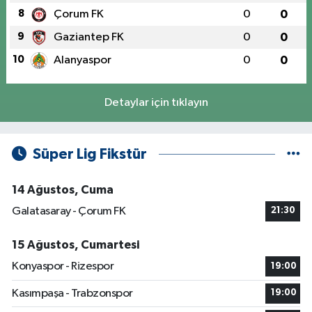
8
Çorum FK
0
0
9
Gaziantep FK
0
0
10
Alanyaspor
0
0
Detaylar için tıklayın
Süper Lig Fikstür
14 Ağustos, Cuma
Galatasaray - Çorum FK
21:30
15 Ağustos, Cumartesi
Konyaspor - Rizespor
19:00
Kasımpaşa - Trabzonspor
19:00