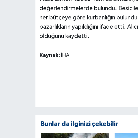
KÜLTÜR SANAT
değerlendirmelerde bulundu. Besiciler, 
her bütçeye göre kurbanlığın bulundu
MAGAZİN
pazarlıkların yapıldığını ifade etti. Alıcı
Otomobil
olduğunu kaydetti.
POLİTİKA
Kaynak:
İHA
Sağlık
SİYASET
SPOR HABERLERİ
TEKNOLOJİ
Bunlar da ilginizi çekebilir
Turizm