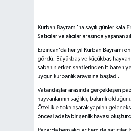
GENEL
Kurban Bayramı'na sayılı günler kala E
GÜNDEM
Satıcılar ve alıcılar arasında yaşanan sı
Güvenlik
Erzincan'da her yıl Kurban Bayramı önc
HABERDE İNSAN
gördü. Büyükbaş ve küçükbaş hayvanlar
sabahın erken saatlerinden itibaren yerl
İNSAN
uygun kurbanlık arayışına başladı.
İş Dünyası
Vatandaşlar arasında gerçekleşen pazarl
hayvanlarının sağlıklı, bakımlı olduğunu
Jandarma
Özellikle tokalaşarak yapılan gelenek
öncesi adeta bir şenlik havası oluştur
Kadın
Pazarda hem alıcılar hem de satıcılar, b