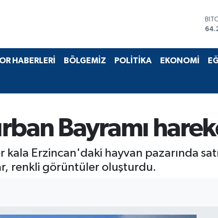
BIT
64.
DO
47,
EU
OR HABERLERİ
BÖLGEMİZ
POLİTİKA
EKONOMİ
EĞ
55,
STE
64,
GRA
651
BİS
rban Bayramı hareket
13.
kala Erzincan'daki hayvan pazarında satışla
r, renkli görüntüler oluşturdu.