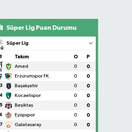
Süper Lig Puan Durumu
Süper Lig
#
Takım
O
P
1
Amed
0
0
2
Erzurumspor FK
0
0
3
Başakşehir
0
0
4
Kocaelispor
0
0
5
Beşiktaş
0
0
6
Eyüpspor
0
0
7
Galatasaray
0
0