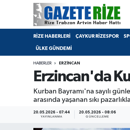
BÖLGEMİZ
Merkez Nöbetçi Eczaneler
RİZE HABERLERİ
ÇAYKUR RİZESPOR
SP
SPOR
Merkez Hava Durumu
ÜLKE GÜNDEMİ
Asayiş
Merkez Trafik Yoğunluk Haritası
HABERLER
ERZINCAN
Rize Jandarma Komutanlığı
Süper Lig Puan Durumu ve Fikstür
Erzincan'da Ku
Bilim Teknoloji
Tüm Manşetler
Kurban Bayramı'na sayılı günler 
Bölge
Son Dakika Haberleri
arasında yaşanan sıkı pazarlıkla
Advertising news
Haber Arşivi
20.05.2026 - 07:44
20.05.2026 - 08:06
YAYINLANMA
GÜNCELLEME
Canlı Maç