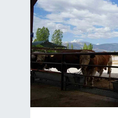
ÇEVRE
Dış Haberler
Dünya
EĞİTİM
EKONOMİ
English News
Finans
Flaş Haber
Gayrimenkul