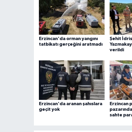
ÜLKE GÜNDEMİ
YAŞAM
YEREL
Erzincan'da orman yangını
Şehit İdri
tatbikatı gerçeğini aratmadı
Yazmakay
verildi
Yerel Haberler
Erzincan'da aranan şahıslara
Erzincan 
geçit yok
pazarında 
sahte para