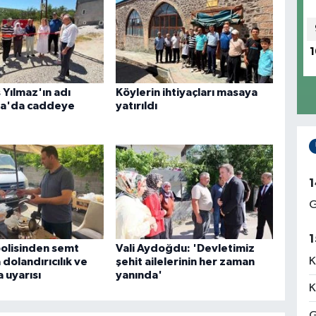
1
s Yılmaz'ın adı
Köylerin ihtiyaçları masaya
a'da caddeye
yatırıldı
1
G
1
polisinden semt
Vali Aydoğdu: 'Devletimiz
K
dolandırıcılık ve
şehit ailelerinin her zaman
 uyarısı
yanında'
K
G