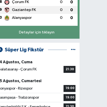
8
Çorum FK
0
0
9
Gaziantep FK
0
0
0
Alanyaspor
0
0
Detaylar için tıklayın
Süper Lig Fikstür
4 Ağustos, Cuma
alatasaray - Çorum FK
21:30
5 Ağustos, Cumartesi
onyaspor - Rizespor
19:00
asımpaşa - Trabzonspor
19:00
ençlerbirliği S.K. - Fenerbahçe
21:30