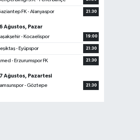
aziantep FK - Alanyaspor
21:30
6 Ağustos, Pazar
aşakşehir - Kocaelispor
19:00
eşiktaş - Eyüpspor
21:30
med - Erzurumspor FK
21:30
7 Ağustos, Pazartesi
amsunspor - Göztepe
21:30