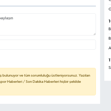
G
1
B
B
A
1
S
ş bulunuyor ve tüm sorumluluğu üstleniyorsunuz. Yazılan
or Haberleri / Son Dakika Haberleri hiçbir şekilde