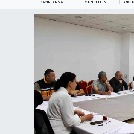
YAYINLANMA
GÜNCELLEME
OKUN
ÇEVRE
Dış Haberler
Dünya
EĞİTİM
EKONOMİ
English News
Finans
Flaş Haber
Gayrimenkul