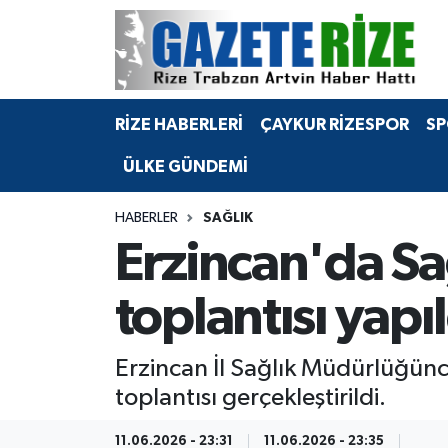
BÖLGEMİZ
Merkez Nöbetçi Eczaneler
RİZE HABERLERİ
ÇAYKUR RİZESPOR
SP
SPOR
Merkez Hava Durumu
ÜLKE GÜNDEMİ
Asayiş
Merkez Trafik Yoğunluk Haritası
HABERLER
SAĞLIK
Rize Jandarma Komutanlığı
Süper Lig Puan Durumu ve Fikstür
Erzincan'da Sağl
Bilim Teknoloji
Tüm Manşetler
toplantısı yapı
Bölge
Son Dakika Haberleri
Erzincan İl Sağlık Müdürlüğünce
Advertising news
Haber Arşivi
toplantısı gerçekleştirildi.
Canlı Maç
11.06.2026 - 23:31
11.06.2026 - 23:35