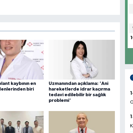
1
lant kaybının en
Uzmanından açıklama: 'Ani
enlerinden biri
hareketlerde idrar kaçırma
1
tedavi edilebilir bir sağlık
problemi'
G
1
K