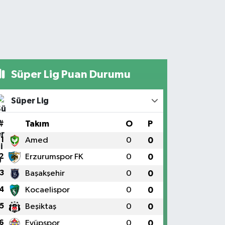
Süper Lig Puan Durumu
Süper Lig
#
Takım
O
P
1
Amed
0
0
2
Erzurumspor FK
0
0
3
Başakşehir
0
0
4
Kocaelispor
0
0
5
Beşiktaş
0
0
6
Eyüpspor
0
0