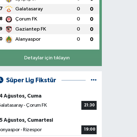
7
Galatasaray
0
0
8
Çorum FK
0
0
9
Gaziantep FK
0
0
0
Alanyaspor
0
0
Detaylar için tıklayın
Süper Lig Fikstür
4 Ağustos, Cuma
alatasaray - Çorum FK
21:30
5 Ağustos, Cumartesi
onyaspor - Rizespor
19:00