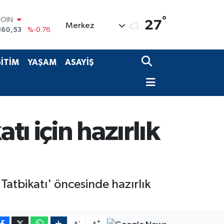
°
COIN
27
Merkez
360,53
%-0.76
LAR
7069
%0.17
RO
İTİM
YAŞAM
ASAYİŞ
0265
%0.01
RLİN
1897
%0.02
M ALTIN
4.81
%1.44
T100
tı için hazırlık
887
%64
Tatbikatı' öncesinde hazırlık
-
+