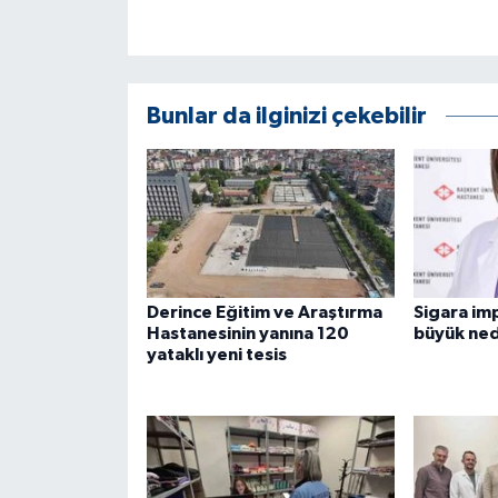
ÜLKE GÜNDEMİ
YAŞAM
Bunlar da ilginizi çekebilir
YEREL
Yerel Haberler
Derince Eğitim ve Araştırma
Sigara imp
Hastanesinin yanına 120
büyük ned
yataklı yeni tesis