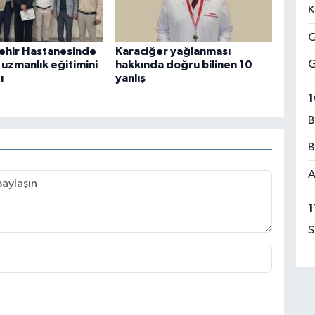
K
G
ehir Hastanesinde
Karaciğer yağlanması
G
n uzmanlık eğitimini
hakkında doğru bilinen 10
ı
yanlış
1
B
B
A
1
S