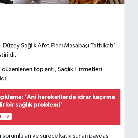
l Düzey Sağlık Afet Planı Masabaşı Tatbikatı'
irildi.
a düzenlenen toplantı, Sağlık Hizmetleri
ldı.
ıklama: 'Ani hareketlerde idrar kaçırma
ir bir sağlık problemi'
e
m sorumluları ve sürece katkı sunan paydaş