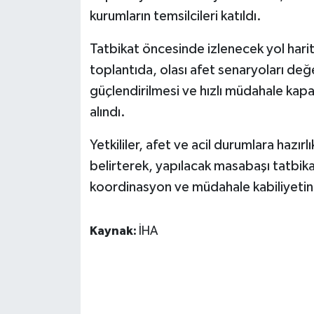
KÜLTÜR SANAT
kurumların temsilcileri katıldı.
MAGAZİN
Tatbikat öncesinde izlenecek yol harit
toplantıda, olası afet senaryoları değ
Otomobil
güçlendirilmesi ve hızlı müdahale kapas
alındı.
POLİTİKA
Yetkililer, afet ve acil durumlara hazır
Sağlık
belirterek, yapılacak masabaşı tatbikat
SİYASET
koordinasyon ve müdahale kabiliyetinin
SPOR HABERLERİ
Kaynak:
İHA
TEKNOLOJİ
Turizm