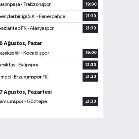
asımpaşa - Trabzonspor
19:00
ençlerbirliği S.K. - Fenerbahçe
21:30
aziantep FK - Alanyaspor
21:30
6 Ağustos, Pazar
aşakşehir - Kocaelispor
19:00
eşiktaş - Eyüpspor
21:30
med - Erzurumspor FK
21:30
7 Ağustos, Pazartesi
amsunspor - Göztepe
21:30