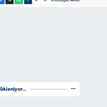
A
A
ükleniyor...