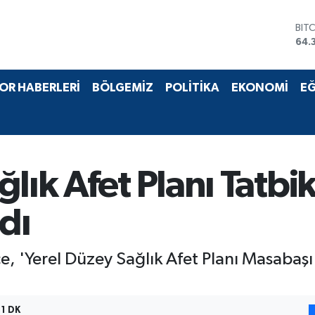
BIT
64.
DO
47,
EU
OR HABERLERİ
BÖLGEMİZ
POLİTİKA
EKONOMİ
EĞ
55,
STE
64,
GRA
657
BİS
ık Afet Planı Tatbika
13.
ldı
, 'Yerel Düzey Sağlık Afet Planı Masabaşı 
1 DK