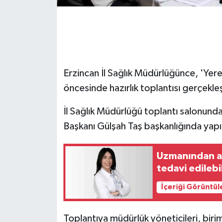
GENEL
GÜNDEM
Erzincan İl Sağlık Müdürlüğünce, 'Yere
Güvenlik
öncesinde hazırlık toplantısı gerçekleşt
HABERDE İNSAN
İl Sağlık Müdürlüğü toplantı salonund
İNSAN
Başkanı Gülşah Taş başkanlığında yapı
İş Dünyası
Uzmanından aç
tedavi edilebil
Jandarma
İçeriği Görüntül
Kadın
Toplantıya müdürlük yöneticileri, biri