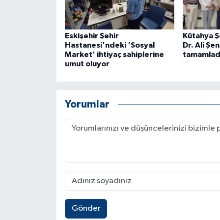
Eskişehir Şehir
Kütahya Ş
Hastanesi'ndeki 'Sosyal
Dr. Ali Şe
Market' ihtiyaç sahiplerine
tamamlad
umut oluyor
Yorumlar
Gönder