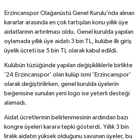
Erzincanspor Olağanüstü Genel Kurulu'nda alınan
GENEL
kararlar arasında en çok tartışılan konu yıllık üye
GÜNDEM
aidatlarının artırılması oldu. Genel kurulda yapılan
oylamada yıllık üye aidatı 3 bin TL, kulübe ilk giriş
Güvenlik
üyelik ücreti ise 5 bin TL olarak kabul edildi.
HABERDE İNSAN
Kulübün tüzüğünde yapılan değişikliklerle birlikte
'24 Erzincanspor' olan kulüp ismi 'Erzincanspor'
İNSAN
olarak değiştirilirken, genel kurulda üyelerin
beğenisine sunulan yeni logo ise yeterli desteği
İş Dünyası
alamadı.
Jandarma
Aidat ücretlerinin belirlenmesinin ardından bazı
Kadın
kongre üyeleri karara tepki gösterdi. Yıllık 3 bin
liralık aidatın yüksek olduğunu savunan üyeler, bu