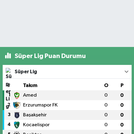
Süper Lig Puan Durumu
Süper Lig
#
Takım
O
P
1
Amed
0
0
2
Erzurumspor FK
0
0
3
Başakşehir
0
0
4
Kocaelispor
0
0