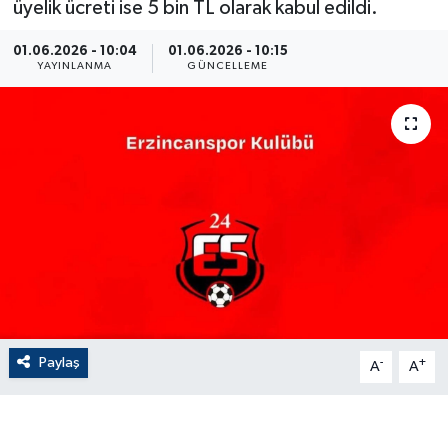
üyelik ücreti ise 5 bin TL olarak kabul edildi.
ÇEVRE
01.06.2026 - 10:04
01.06.2026 - 10:15
YAYINLANMA
GÜNCELLEME
Dış Haberler
Dünya
EĞİTİM
EKONOMİ
English News
Finans
Paylaş
-
+
A
A
Flaş Haber
Gayrimenkul