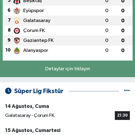
5
Beşiktaş
0
0
6
Eyüpspor
0
0
7
Galatasaray
0
0
8
Çorum FK
0
0
9
Gaziantep FK
0
0
10
Alanyaspor
0
0
Detaylar için tıklayın
Süper Lig Fikstür
14 Ağustos, Cuma
Galatasaray - Çorum FK
21:30
15 Ağustos, Cumartesi