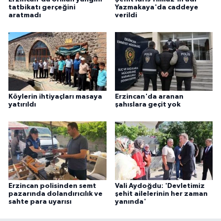
tatbikatı gerçeğini
Yazmakaya'da caddeye
aratmadı
verildi
Köylerin ihtiyaçları masaya
Erzincan'da aranan
yatırıldı
şahıslara geçit yok
Erzincan polisinden semt
Vali Aydoğdu: 'Devletimiz
pazarında dolandırıcılık ve
şehit ailelerinin her zaman
sahte para uyarısı
yanında'