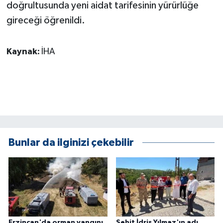
doğrultusunda yeni aidat tarifesinin yürürlüğe
ÜLKE GÜNDEMİ
gireceği öğrenildi.
YAŞAM
Kaynak:
İHA
YEREL
Yerel Haberler
Bunlar da ilginizi çekebilir
Erzincan'da orman yangını
Şehit İdris Yılmaz'ın adı