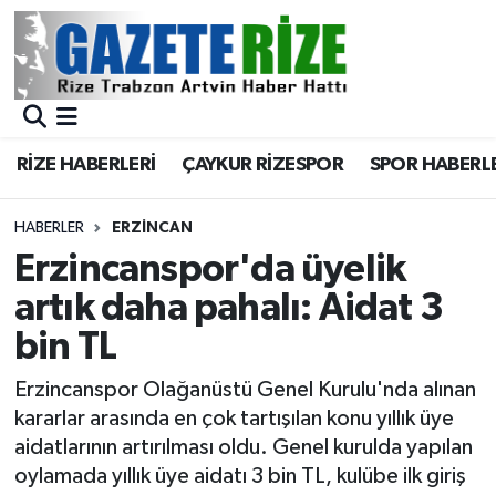
BÖLGEMİZ
Merkez Nöbetçi Eczaneler
SPOR
Merkez Hava Durumu
RİZE HABERLERİ
ÇAYKUR RİZESPOR
SPOR HABERL
Asayiş
Merkez Trafik Yoğunluk Haritası
HABERLER
ERZINCAN
Rize Jandarma Komutanlığı
Süper Lig Puan Durumu ve Fikstür
Erzincanspor'da üyelik
artık daha pahalı: Aidat 3
Bilim Teknoloji
Tüm Manşetler
bin TL
Bölge
Son Dakika Haberleri
Erzincanspor Olağanüstü Genel Kurulu'nda alınan
kararlar arasında en çok tartışılan konu yıllık üye
Advertising news
Haber Arşivi
aidatlarının artırılması oldu. Genel kurulda yapılan
oylamada yıllık üye aidatı 3 bin TL, kulübe ilk giriş
Canlı Maç