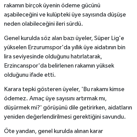
KÜLTÜR SANAT
rakamın birçok üyenin ödeme gücünü
aşabileceğini ve kulüpteki üye sayısında düşüşe
MAGAZİN
neden olabileceğini ileri sürdü.
Otomobil
Genel kurulda söz alan bazı üyeler, Süper Lig'e
yükselen Erzurumspor'da yıllık üye aidatının bin
POLİTİKA
lira seviyesinde olduğunu hatırlatarak,
Sağlık
Erzincanspor'da belirlenen rakamın yüksek
olduğunu ifade etti.
SİYASET
Karara tepki gösteren üyeler, 'Bu rakamı kimse
SPOR HABERLERİ
ödemez. Amaç üye sayısını artırmak mı,
düşürmek mi?' görüşünü dile getirirken, aidatların
TEKNOLOJİ
yeniden değerlendirilmesi gerektiğini savundu.
Turizm
Öte yandan, genel kurulda alınan karar