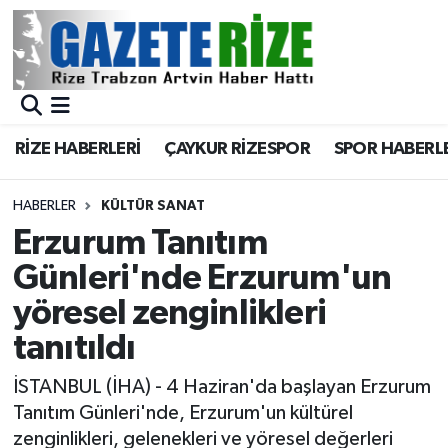
BÖLGEMİZ
Merkez Nöbetçi Eczaneler
SPOR
Merkez Hava Durumu
RİZE HABERLERİ
ÇAYKUR RİZESPOR
SPOR HABERL
Asayiş
Merkez Trafik Yoğunluk Haritası
HABERLER
KÜLTÜR SANAT
Rize Jandarma Komutanlığı
Süper Lig Puan Durumu ve Fikstür
Erzurum Tanıtım
Günleri'nde Erzurum'un
Bilim Teknoloji
Tüm Manşetler
yöresel zenginlikleri
Bölge
Son Dakika Haberleri
tanıtıldı
Advertising news
Haber Arşivi
İSTANBUL (İHA) - 4 Haziran'da başlayan Erzurum
Tanıtım Günleri'nde, Erzurum'un kültürel
Canlı Maç
zenginlikleri, gelenekleri ve yöresel değerleri