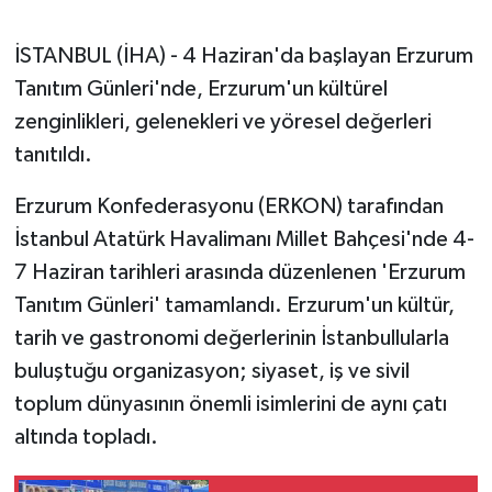
GENEL
İSTANBUL (İHA) - 4 Haziran'da başlayan Erzurum
Tanıtım Günleri'nde, Erzurum'un kültürel
GÜNDEM
zenginlikleri, gelenekleri ve yöresel değerleri
tanıtıldı.
Güvenlik
Erzurum Konfederasyonu (ERKON) tarafından
HABERDE İNSAN
İstanbul Atatürk Havalimanı Millet Bahçesi'nde 4-
7 Haziran tarihleri arasında düzenlenen 'Erzurum
İNSAN
Tanıtım Günleri' tamamlandı. Erzurum'un kültür,
İş Dünyası
tarih ve gastronomi değerlerinin İstanbullularla
buluştuğu organizasyon; siyaset, iş ve sivil
Jandarma
toplum dünyasının önemli isimlerini de aynı çatı
altında topladı.
Kadın