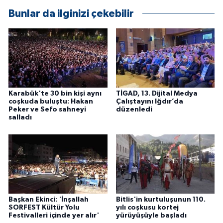
Bunlar da ilginizi çekebilir
Karabük'te 30 bin kişi aynı
TİGAD, 13. Dijital Medya
coşkuda buluştu: Hakan
Çalıştayını Iğdır’da
Peker ve Sefo sahneyi
düzenledi
salladı
Başkan Ekinci: 'İnşallah
Bitlis'in kurtuluşunun 110.
SORFEST Kültür Yolu
yılı coşkusu kortej
Festivalleri içinde yer alır'
yürüyüşüyle başladı