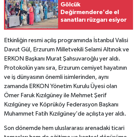
KÜLTÜR SANAT
Gölcük
Değirmendere'de el
MAGAZİN
sanatları rüzgarı esiyor
Otomobil
Etkinliğin resmi açılış programında İstanbul Valisi
POLİTİKA
Davut Gül, Erzurum Milletvekili Selami Altınok ve
ERKON Başkanı Murat Şahsuvaroğlu yer aldı.
Sağlık
Protokolün yanı sıra, Erzurum cemiyet hayatının
ve iş dünyasının önemli isimlerinden, aynı
SİYASET
zamanda ERKON Yönetim Kurulu Üyesi olan
Ömer Faruk Kızılgüney ile Mehmet Şerif
SPOR HABERLERİ
Kızılgüney ve Köprüköy Federasyon Başkanı
TEKNOLOJİ
Muhammet Fatih Kızılgüney'de açılışta yer aldı.
Turizm
Son dönemde hem uluslararası arenadaki ticari