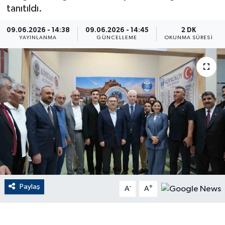
tanıtıldı.
ÇEVRE
09.06.2026 - 14:38
09.06.2026 - 14:45
2 DK
YAYINLANMA
GÜNCELLEME
OKUNMA SÜRESI
Dış Haberler
Dünya
EĞİTİM
EKONOMİ
English News
Finans
Paylaş
-
+
A
A
Flaş Haber
Gayrimenkul