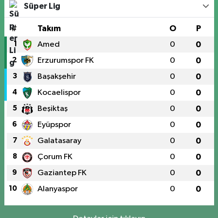
Süper Lig
#
Takım
O
P
1
Amed
0
0
2
Erzurumspor FK
0
0
3
Başakşehir
0
0
4
Kocaelispor
0
0
5
Beşiktaş
0
0
6
Eyüpspor
0
0
7
Galatasaray
0
0
8
Çorum FK
0
0
9
Gaziantep FK
0
0
10
Alanyaspor
0
0