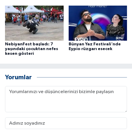
NebiyanFest başladı: 7
Bünyan Yaz Festivali'nde
yaşındaki çocuktan nefes
Eypio rüzgarı esecek
kesen gösteri
Yorumlar