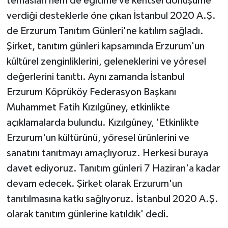
temasları hem de eğitime ve kentsel dönüşüme
ÜLKE GÜNDEMİ
verdiği desteklerle öne çıkan İstanbul 2020 A.Ş.
de Erzurum Tanıtım Günleri'ne katılım sağladı.
YAŞAM
Şirket, tanıtım günleri kapsamında Erzurum'un
kültürel zenginliklerini, geleneklerini ve yöresel
YEREL
değerlerini tanıttı. Aynı zamanda İstanbul
Yerel Haberler
Erzurum Köprüköy Federasyon Başkanı
Muhammet Fatih Kızılgüney, etkinlikte
açıklamalarda bulundu. Kızılgüney, 'Etkinlikte
Erzurum'un kültürünü, yöresel ürünlerini ve
sanatını tanıtmayı amaçlıyoruz. Herkesi buraya
davet ediyoruz. Tanıtım günleri 7 Haziran'a kadar
devam edecek. Şirket olarak Erzurum'un
tanıtılmasına katkı sağlıyoruz. İstanbul 2020 A.Ş.
olarak tanıtım günlerine katıldık' dedi.