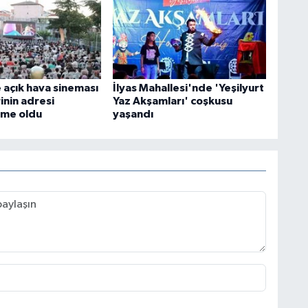
açık hava sineması
İlyas Mahallesi'nde 'Yeşilyurt
rinin adresi
Yaz Akşamları' coşkusu
şme oldu
yaşandı