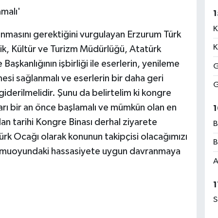
amalı'
1
K
nmasını gerektiğini vurgulayan Erzurum Türk
K
lik, Kültür ve Turizm Müdürlüğü, Atatürk
aşkanlığının işbirliği ile eserlerin, yenileme
G
i sağlanmalı ve eserlerin bir daha geri
G
derilmelidir. Şunu da belirtelim ki kongre
arı bir an önce başlamalı ve mümkün olan en
1
olan tarihi Kongre Binası derhal ziyarete
B
ürk Ocağı olarak konunun takipçisi olacağımızı
B
um kamuoyundaki hassasiyete uygun davranmaya
A
1
S