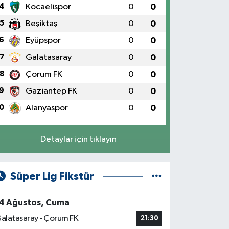
4
Kocaelispor
0
0
5
Beşiktaş
0
0
6
Eyüpspor
0
0
7
Galatasaray
0
0
8
Çorum FK
0
0
9
Gaziantep FK
0
0
0
Alanyaspor
0
0
Detaylar için tıklayın
Süper Lig Fikstür
4 Ağustos, Cuma
alatasaray - Çorum FK
21:30