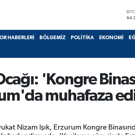
BIT
64.
DO
47,
EU
55,
OR HABERLERİ
BÖLGEMİZ
POLİTİKA
EKONOMİ
EĞ
STE
64,
GRA
657
BİS
13.
cağı: 'Kongre Binas
urum'da muhafaza ed
ukat Nizam Işık, Erzurum Kongre Binasında