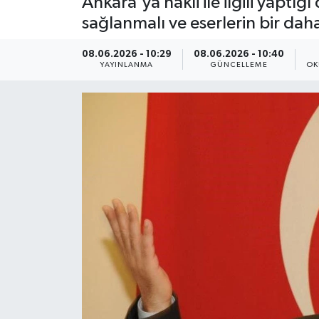
Ankara'ya nakli ile ilgili yap
sağlanmalı ve eserlerin bir dah
ÇEVRE
08.06.2026 - 10:29
08.06.2026 - 10:40
Dış Haberler
YAYINLANMA
GÜNCELLEME
OK
Dünya
EĞİTİM
EKONOMİ
English News
Finans
Flaş Haber
Gayrimenkul