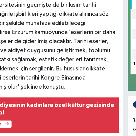
rsitesinin geçmişte de bir kısım tarihi
 ile işbirlikleri yaptığı dikkate alınınca söz
 bir şekilde muhafaza edilebileceği
ilirse Erzurum kamuoyunda 'eserlerin bir daha
er de giderilmiş olacaktır. Tarihi eserler,
ik ve aidiyet duygusunu geliştirmek, toplumu
 katkı sağlamak, estetik değerleri tanıtmak,
1
klemek için sergilenir. Bu hususlar dikkate
ihi eserlerin tarihi Kongre Binasında
mış olur' şeklinde konuştu.
iyesinin kadınlara özel kültür gezisinde
al
1
e
G