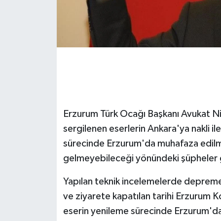
GENEL
GÜNDEM
Güvenlik
HABERDE İNSAN
Erzurum Türk Ocağı Başkanı Avukat Ni
İNSAN
sergilenen eserlerin Ankara'ya nakli il
sürecinde Erzurum'da muhafaza edilmes
İş Dünyası
gelmeyebileceği yönündeki şüpheler gi
Jandarma
Yapılan teknik incelemelerde depreme 
ve ziyarete kapatılan tarihi Erzurum 
Kadın
eserin yenileme sürecinde Erzurum'd