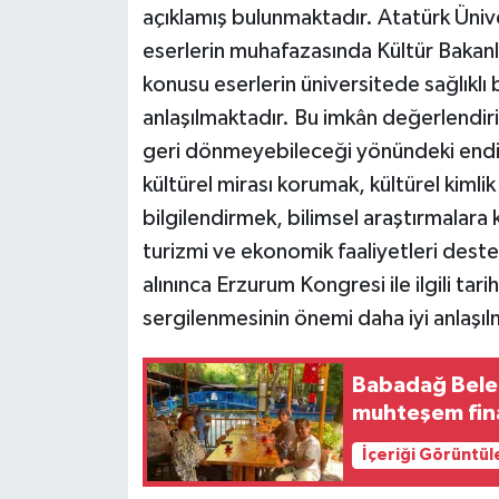
açıklamış bulunmaktadır. Atatürk Ünive
ÜLKE GÜNDEMİ
eserlerin muhafazasında Kültür Bakanlığı
YAŞAM
konusu eserlerin üniversitede sağlıklı
anlaşılmaktadır. Bu imkân değerlendir
YEREL
geri dönmeyebileceği yönündeki endişel
kültürel mirası korumak, kültürel kiml
Yerel Haberler
bilgilendirmek, bilimsel araştırmalara
turizmi ve ekonomik faaliyetleri deste
alınınca Erzurum Kongresi ile ilgili tar
sergilenmesinin önemi daha iyi anlaşıl
Babadağ Beled
muhteşem fin
İçeriği Görüntül