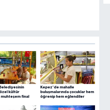
elediyesinin
Kepez'de mahalle
özel kültür
buluşmalarında çocuklar hem
 muhteşem final
öğrenip hem eğlendiler