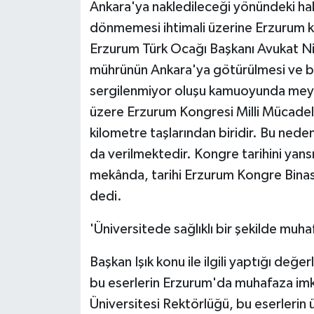
KÜLTÜR SANAT
Ankara'ya nakledileceği yönündeki hab
dönmemesi ihtimali üzerine Erzurum ka
MAGAZİN
Erzurum Türk Ocağı Başkanı Avukat N
mührünün Ankara'ya götürülmesi ve bu
Otomobil
sergilenmiyor oluşu kamuoyunda meydan
üzere Erzurum Kongresi Milli Mücadel
POLİTİKA
kilometre taşlarından biridir. Bu nede
Sağlık
da verilmektedir. Kongre tarihini yans
mekânda, tarihi Erzurum Kongre Binas
SİYASET
dedi.
SPOR HABERLERİ
'Üniversitede sağlıklı bir şekilde muha
TEKNOLOJİ
Başkan Işık konu ile ilgili yaptığı de
bu eserlerin Erzurum'da muhafaza imkâ
Turizm
Üniversitesi Rektörlüğü, bu eserlerin