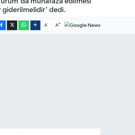
Erzurum'da muhafaza edilmesi
giderilmelidir' dedi.
-
+
A
A