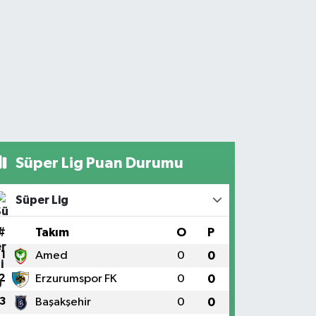
Süper Lig Puan Durumu
Süper Lig
#
Takım
O
P
1
Amed
0
0
2
Erzurumspor FK
0
0
3
Başakşehir
0
0