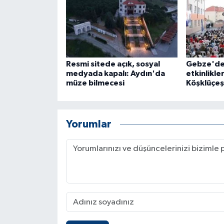
Resmi sitede açık, sosyal
Gebze'de 
medyada kapalı: Aydın'da
etkinlikle
müze bilmecesi
Köşklüçe
Yorumlar