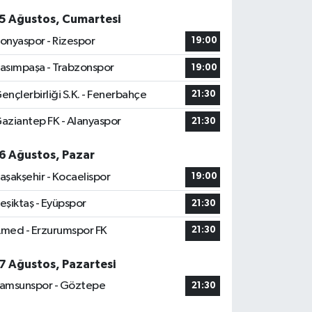
5 Ağustos, Cumartesi
onyaspor - Rizespor
19:00
asımpaşa - Trabzonspor
19:00
ençlerbirliği S.K. - Fenerbahçe
21:30
aziantep FK - Alanyaspor
21:30
6 Ağustos, Pazar
aşakşehir - Kocaelispor
19:00
eşiktaş - Eyüpspor
21:30
med - Erzurumspor FK
21:30
7 Ağustos, Pazartesi
amsunspor - Göztepe
21:30