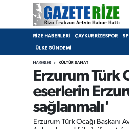
BÖLGEMİZ
Merkez Nöbetçi Eczaneler
RİZE HABERLERİ
ÇAYKUR RİZESPOR
SP
SPOR
Merkez Hava Durumu
ÜLKE GÜNDEMİ
Asayiş
Merkez Trafik Yoğunluk Haritası
HABERLER
KÜLTÜR SANAT
Rize Jandarma Komutanlığı
Süper Lig Puan Durumu ve Fikstür
Erzurum Türk O
Bilim Teknoloji
Tüm Manşetler
eserlerin Erz
Bölge
Son Dakika Haberleri
sağlanmalı'
Advertising news
Haber Arşivi
Erzurum Türk Ocağı Başkanı Av
Canlı Maç