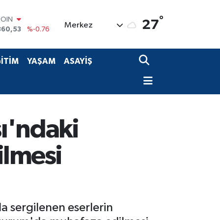
COIN
360,53
%-0.76
°
27
Merkez
LAR
7069
%0.17
RO
0265
%0.01
İTİM
YAŞAM
ASAYİŞ
RLİN
1897
%0.02
M ALTIN
4.81
%1.44
T100
887
%64
ı'ndaki
ilmesi
 sergilenen eserlerin