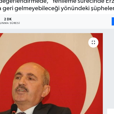
tığı değerlendirmede, 'Yenileme sürecinde 
a geri gelmeyebileceği yönündeki şüpheler 
2 DK
UNMA SÜRESI