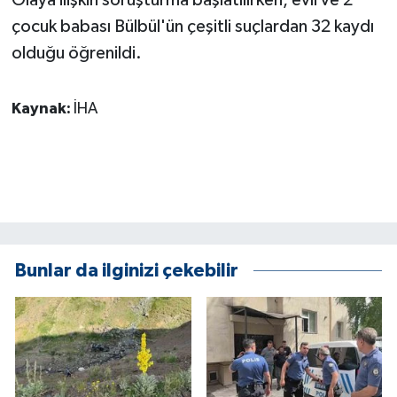
KÜLTÜR SANAT
çocuk babası Bülbül'ün çeşitli suçlardan 32 kaydı
MAGAZİN
olduğu öğrenildi.
Otomobil
Kaynak:
İHA
POLİTİKA
Sağlık
SİYASET
Bunlar da ilginizi çekebilir
SPOR HABERLERİ
TEKNOLOJİ
Turizm