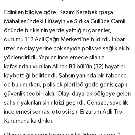
Edinilen bilgiye göre, Kazım Karabekirpaşa
GENEL
Mahallesi'ndeki Hüseyin ve Sıdıka Güllüce Camii
GÜNDEM
önünde bir kişinin yerde yattığını görenler,
durumu 112 Acil Çağrı Merkezi'ne bildirdi. İhbar
Güvenlik
üzerine olay yerine çok sayıda polis ve sağlık ekibi
yönlendirildi. Yapılan incelemede silahla
HABERDE İNSAN
kafasından vurulan Alihan Bülbül'ün (32) hayatını
kaybettiği belirlendi. Şahsın yanında bir tabanca
İNSAN
da bulunurken, polis ekipleri bölgede geniş çaplı
İş Dünyası
güvenlik tedbiri aldı. Olayı duyarak bölgeye gelen
şahsın yakınları sinir krizi geçirdi. Cenaze, savcılık
Jandarma
incelemesi sonrası otopsi için Erzurum Adli Tıp
Kurumuna kaldırıldı.
Kadın
Olaya ilişkin soruşturma başlatılırken, evli ve 2