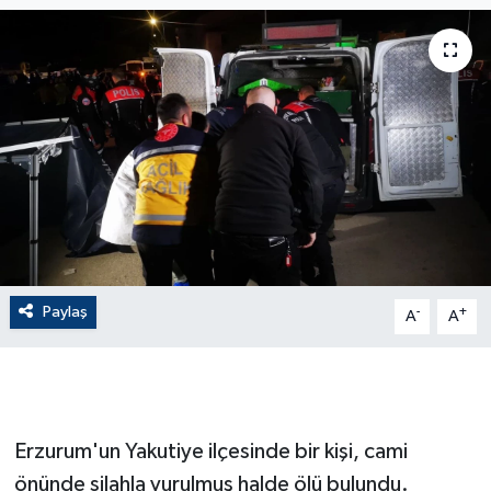
ÇEVRE
Dış Haberler
Dünya
EĞİTİM
EKONOMİ
Paylaş
-
+
A
A
English News
Finans
Flaş Haber
Erzurum'un Yakutiye ilçesinde bir kişi, cami
önünde silahla vurulmuş halde ölü bulundu.
Gayrimenkul