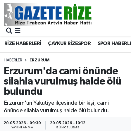
BÖLGEMİZ
Merkez Nöbetçi Eczaneler
SPOR
Merkez Hava Durumu
RİZE HABERLERİ
ÇAYKUR RİZESPOR
SPOR HABERL
Asayiş
Merkez Trafik Yoğunluk Haritası
HABERLER
ERZURUM
Rize Jandarma Komutanlığı
Süper Lig Puan Durumu ve Fikstür
Erzurum'da cami önünde
silahla vurulmuş halde ölü
Bilim Teknoloji
Tüm Manşetler
bulundu
Bölge
Son Dakika Haberleri
Erzurum'un Yakutiye ilçesinde bir kişi, cami
önünde silahla vurulmuş halde ölü bulundu.
Advertising news
Haber Arşivi
20.05.2026 - 09:30
20.05.2026 - 10:12
Canlı Maç
YAYINLANMA
GÜNCELLEME