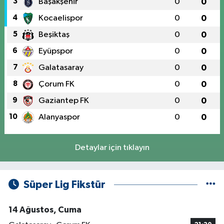
3
Başakşehir
0
0
4
Kocaelispor
0
0
5
Beşiktaş
0
0
6
Eyüpspor
0
0
7
Galatasaray
0
0
8
Çorum FK
0
0
9
Gaziantep FK
0
0
10
Alanyaspor
0
0
Detaylar için tıklayın
Süper Lig Fikstür
14 Ağustos, Cuma