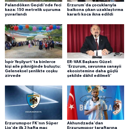
ÜLKE GÜNDEMİ
Palandöken Geçidi'nde feci
Erzurum'da çocuklarıyla
kaza: 150 metrelik uçuruma
balkona çıkan uzaklaştırma
yuvarlandı
kararlı koca ikna edildi
YAŞAM
YEREL
Yerel Haberler
İspir Yeşilyurt'ta binlerce
ER-VAK Başkanı Güzel:
kişi aile pikniğinde buluştu:
'Erzurum, savunma sanayii
Geleneksel şenlikte coşku
ekosistemine daha güçlü
zirvede
şekilde dâhil edilmeli'
Erzurumspor FK'nın Süper
Akhundzada'dan
Lig'de ilk 3 hafta maç
Erzurumspor taraftarına