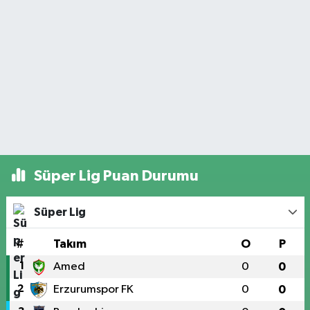
Süper Lig Puan Durumu
Süper Lig
#
Takım
O
P
1
Amed
0
0
2
Erzurumspor FK
0
0