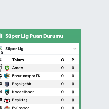
Süper Lig Puan Durumu
Süper Lig
#
Takım
O
P
1
Amed
0
0
2
Erzurumspor FK
0
0
3
Başakşehir
0
0
4
Kocaelispor
0
0
5
Beşiktaş
0
0
6
Eyüpspor
0
0