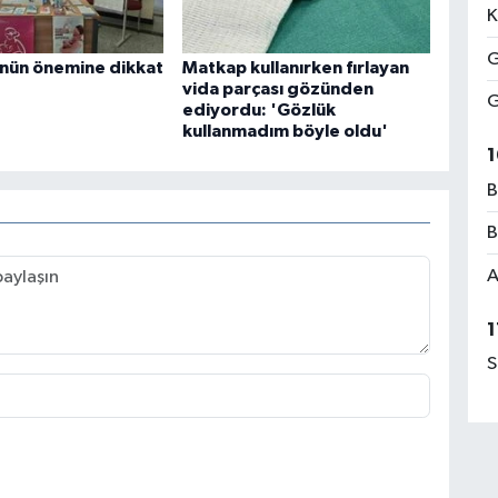
K
G
nün önemine dikkat
Matkap kullanırken fırlayan
vida parçası gözünden
G
ediyordu: 'Gözlük
kullanmadım böyle oldu'
1
B
B
A
1
S