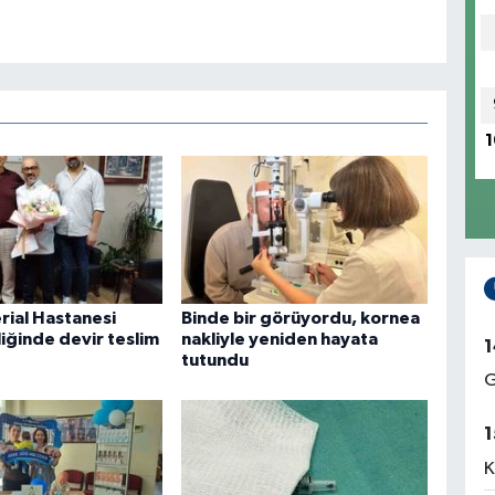
1
rial Hastanesi
Binde bir görüyordu, kornea
iğinde devir teslim
nakliyle yeniden hayata
1
tutundu
G
1
K