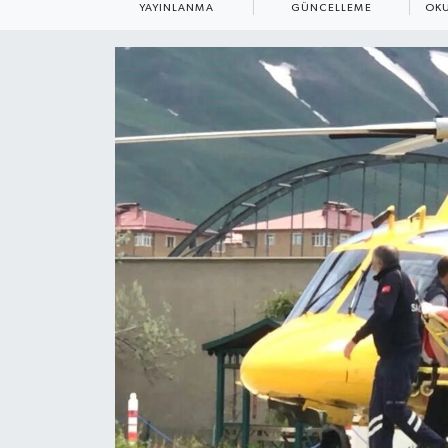
YAYINLANMA
GÜNCELLEME
OKU
ÇEVRE
Dış Haberler
Dünya
EĞİTİM
EKONOMİ
English News
Finans
Flaş Haber
Gayrimenkul