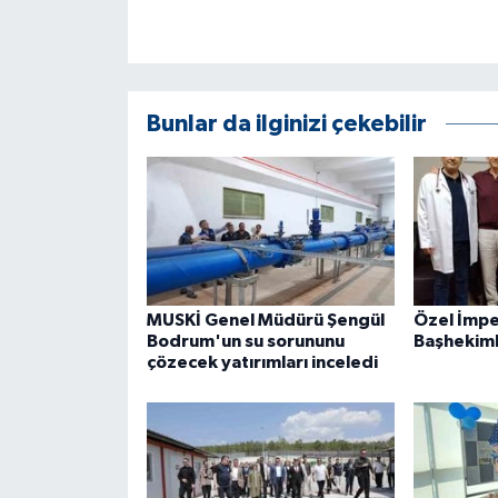
ÜLKE GÜNDEMİ
YAŞAM
Bunlar da ilginizi çekebilir
YEREL
Yerel Haberler
MUSKİ Genel Müdürü Şengül
Özel İmpe
Bodrum'un su sorununu
Başhekiml
çözecek yatırımları inceledi