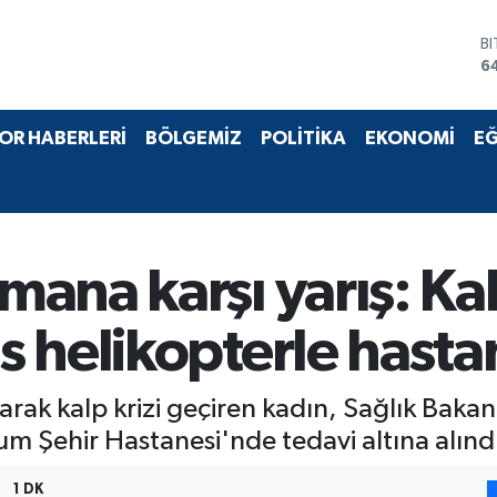
B
6
D
4
E
OR HABERLERİ
BÖLGEMİZ
POLİTİKA
EKONOMİ
EĞ
5
S
6
G
6
B
ana karşı yarış: Kal
1
helikopterle hastane
rak kalp krizi geçiren kadın, Sağlık Bakan
rum Şehir Hastanesi'nde tedavi altına alınd
1 DK