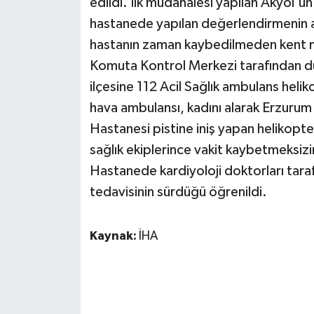
edildi. İlk müdahalesi yapılan Akyol'un 
KÜLTÜR SANAT
hastanede yapılan değerlendirmenin a
MAGAZİN
hastanın zaman kaybedilmeden kent me
Komuta Kontrol Merkezi tarafından du
Otomobil
ilçesine 112 Acil Sağlık ambulans helik
hava ambulansı, kadını alarak Erzurum
POLİTİKA
Hastanesi pistine iniş yapan helikopte
Sağlık
sağlık ekiplerince vakit kaybetmeksizi
Hastanede kardiyoloji doktorları tar
SİYASET
tedavisinin sürdüğü öğrenildi.
SPOR HABERLERİ
Kaynak:
İHA
TEKNOLOJİ
Turizm