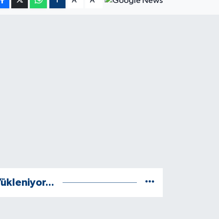
A
A
ükleniyor...