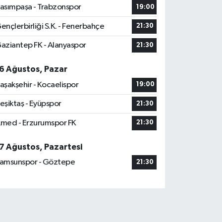
asımpaşa - Trabzonspor
19:00
ençlerbirliği S.K. - Fenerbahçe
21:30
aziantep FK - Alanyaspor
21:30
6 Ağustos, Pazar
aşakşehir - Kocaelispor
19:00
eşiktaş - Eyüpspor
21:30
med - Erzurumspor FK
21:30
7 Ağustos, Pazartesi
amsunspor - Göztepe
21:30