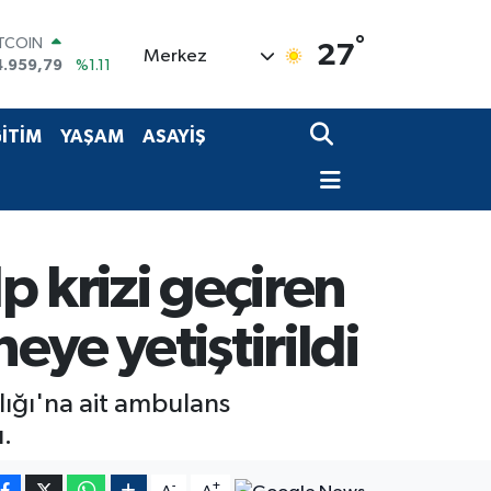
ITCOIN
°
27
4.959,79
%1.11
Merkez
OLAR
7,7436
%0.18
URO
İTİM
YAŞAM
ASAYİŞ
5,2510
%0.32
TERLİN
4,4811
%0.38
RAM ALTIN
660.55
%0.03
İST100
p krizi geçiren
3.779
%-14
ye yetiştirildi
lığı'na ait ambulans
ı.
-
+