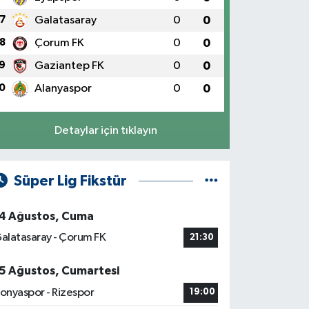
7
Galatasaray
0
0
8
Çorum FK
0
0
9
Gaziantep FK
0
0
0
Alanyaspor
0
0
Detaylar için tıklayın
Süper Lig Fikstür
4 Ağustos, Cuma
alatasaray - Çorum FK
21:30
5 Ağustos, Cumartesi
onyaspor - Rizespor
19:00