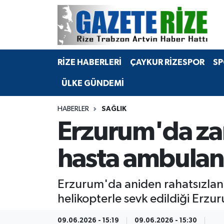
BÖLGEMİZ
Merkez Nöbetçi Eczaneler
RİZE HABERLERİ
ÇAYKUR RİZESPOR
SP
SPOR
Merkez Hava Durumu
ÜLKE GÜNDEMİ
Asayiş
Merkez Trafik Yoğunluk Haritası
HABERLER
SAĞLIK
Rize Jandarma Komutanlığı
Süper Lig Puan Durumu ve Fikstür
Erzurum'da zam
Bilim Teknoloji
Tüm Manşetler
hasta ambulans 
Bölge
Son Dakika Haberleri
Erzurum'da aniden rahatsızlana
Advertising news
Haber Arşivi
helikopterle sevk edildiği Erzu
Canlı Maç
09.06.2026 - 15:19
09.06.2026 - 15:30