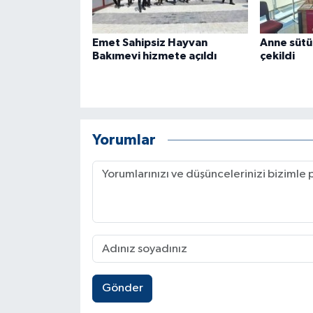
Emet Sahipsiz Hayvan
Anne sütü
Bakımevi hizmete açıldı
çekildi
Yorumlar
Gönder