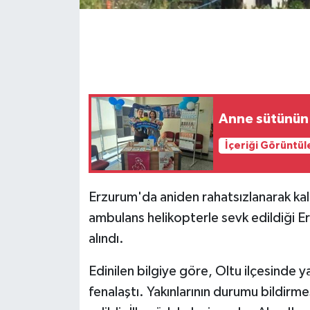
GENEL
GÜNDEM
Güvenlik
Anne sütünün 
HABERDE İNSAN
İçeriği Görüntül
İNSAN
Erzurum'da aniden rahatsızlanarak kalp 
İş Dünyası
ambulans helikopterle sevk edildiği E
alındı.
Jandarma
Edinilen bilgiye göre, Oltu ilçesinde
Kadın
fenalaştı. Yakınlarının durumu bildirme