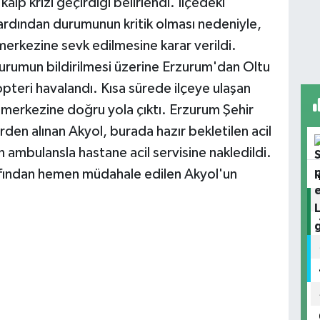
kalp krizi geçirdiği belirlendi. İlçedeki
rdından durumunun kritik olması nedeniyle,
rkezine sevk edilmesine karar verildi.
rumun bildirilmesi üzerine Erzurum'dan Oltu
opteri havalandı. Kısa sürede ilçeye ulaşan
 merkezine doğru yola çıktı. Erzurum Şehir
rden alınan Akyol, burada hazır bekletilen acil
n ambulansla hastane acil servisine nakledildi.
afından hemen müdahale edilen Akyol'un