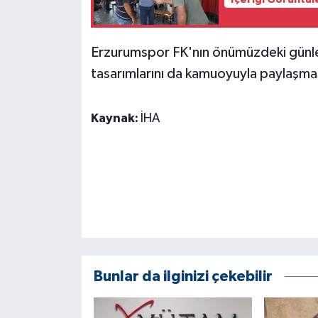
KÜLTÜR SANAT
MAGAZİN
Erzurumspor FK'nın önümüzdeki günle
tasarımlarını da kamuoyuyla paylaşmas
Otomobil
POLİTİKA
Kaynak:
İHA
Sağlık
SİYASET
SPOR HABERLERİ
TEKNOLOJİ
Bunlar da ilginizi çekebilir
Turizm