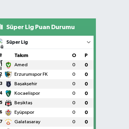
Süper Lig Puan Durumu
Süper Lig
#
Takım
O
P
1
Amed
0
0
2
Erzurumspor FK
0
0
3
Başakşehir
0
0
4
Kocaelispor
0
0
5
Beşiktaş
0
0
6
Eyüpspor
0
0
7
Galatasaray
0
0