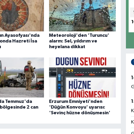
1
n Ayasofyası'nda
Meteoroloji'den 'Turuncu'
onda Hazreti İsa
alarm: Sel, yıldırım ve
ı
heyelana dikkat
1
G
1
da Temmuz'da
Erzurum Emniyeti'nden
bölgesinde 2 can
'Düğün Konvoyu' uyarısı:
K
'Sevinç hüzne dönüşmesin'
K
G