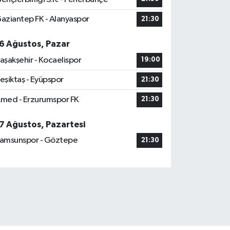
aziantep FK - Alanyaspor
21:30
6 Ağustos, Pazar
aşakşehir - Kocaelispor
19:00
eşiktaş - Eyüpspor
21:30
med - Erzurumspor FK
21:30
7 Ağustos, Pazartesi
amsunspor - Göztepe
21:30