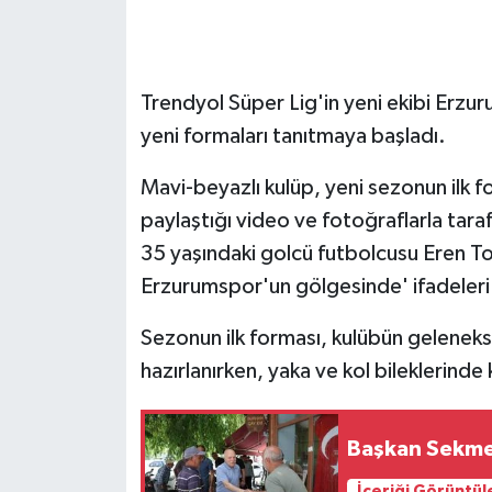
GENEL
Trendyol Süper Lig'in yeni ekibi Er
GÜNDEM
yeni formaları tanıtmaya başladı.
Güvenlik
Mavi-beyazlı kulüp, yeni sezonun ilk 
HABERDE İNSAN
paylaştığı video ve fotoğraflarla tara
35 yaşındaki golcü futbolcusu Eren Toz
İNSAN
Erzurumspor'un gölgesinde' ifadeleri k
İş Dünyası
Sezonun ilk forması, kulübün geleneks
hazırlanırken, yaka ve kol bileklerinde
Jandarma
Kadın
Başkan Sekmen
İçeriği Görüntül