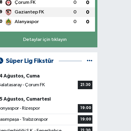
8
Çorum FK
0
0
9
Gaziantep FK
0
0
0
Alanyaspor
0
0
Detaylar için tıklayın
Süper Lig Fikstür
4 Ağustos, Cuma
alatasaray - Çorum FK
21:30
5 Ağustos, Cumartesi
onyaspor - Rizespor
19:00
asımpaşa - Trabzonspor
19:00
ençlerbirliği S.K. - Fenerbahçe
21:30