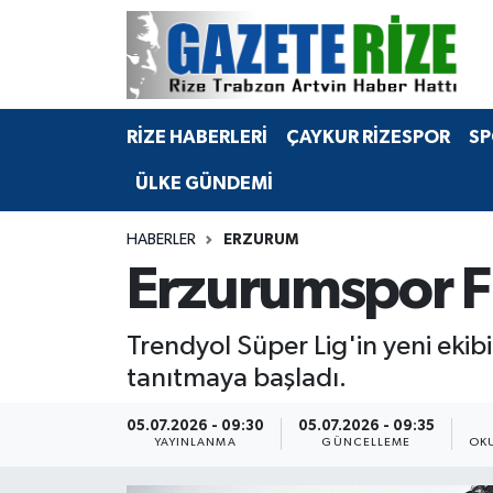
BÖLGEMİZ
Merkez Nöbetçi Eczaneler
RİZE HABERLERİ
ÇAYKUR RİZESPOR
SP
SPOR
Merkez Hava Durumu
ÜLKE GÜNDEMİ
Asayiş
Merkez Trafik Yoğunluk Haritası
HABERLER
ERZURUM
Rize Jandarma Komutanlığı
Süper Lig Puan Durumu ve Fikstür
Erzurumspor FK
Bilim Teknoloji
Tüm Manşetler
Trendyol Süper Lig'in yeni eki
Bölge
Son Dakika Haberleri
tanıtmaya başladı.
Advertising news
Haber Arşivi
05.07.2026 - 09:30
05.07.2026 - 09:35
YAYINLANMA
GÜNCELLEME
OK
Canlı Maç