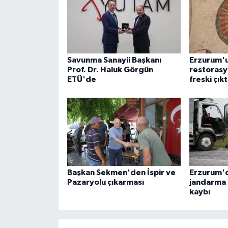
ÜLKE GÜNDEMİ
YAŞAM
Savunma Sanayii Başkanı
Erzurum'u
YEREL
Prof. Dr. Haluk Görgün
restorasy
ETÜ'de
freski çıkt
Yerel Haberler
Başkan Sekmen'den İspir ve
Erzurum'
Pazaryolu çıkarması
jandarma 
kaybı