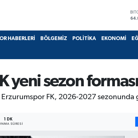
BIT
64.
DO
47,
EU
OR HABERLERİ
BÖLGEMİZ
POLİTİKA
EKONOMİ
EĞ
55,
STE
64,
GRA
66
BİS
 yeni sezon formasın
13.
bi Erzurumspor FK, 2026-2027 sezonunda g
1 DK
UNMA SÜRESI