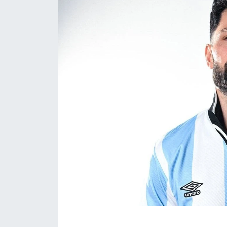
ÇEVRE
Dış Haberler
Dünya
EĞİTİM
EKONOMİ
English News
Finans
Flaş Haber
Gayrimenkul