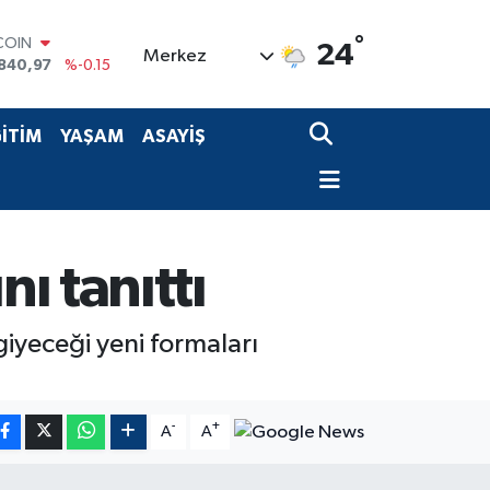
COIN
°
24
Merkez
840,97
%-0.15
LAR
7436
%0.18
RO
İTİM
YAŞAM
ASAYİŞ
2510
%0.32
RLİN
4811
%0.38
M ALTIN
60.55
%0
T100
ı tanıttı
779
%-14
iyeceği yeni formaları
-
+
A
A