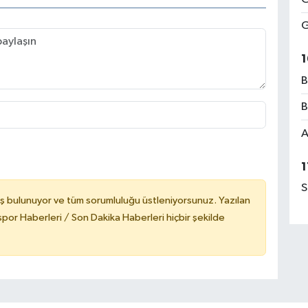
G
1
B
B
A
1
S
ş bulunuyor ve tüm sorumluluğu üstleniyorsunuz. Yazılan
or Haberleri / Son Dakika Haberleri hiçbir şekilde