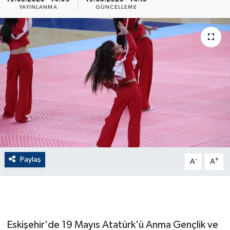
YAYINLANMA
GÜNCELLEME
ÇEVRE
Dış Haberler
Dünya
EĞİTİM
EKONOMİ
English News
Paylaş
-
+
A
A
Finans
Flaş Haber
Eskişehir'de 19 Mayıs Atatürk'ü Anma Gençlik ve
Gayrimenkul