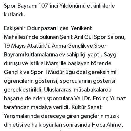
Spor Bayramı 107'inci Yıldönümü etkinliklerle
GENEL
kutlandı.
Eskişehir Odunpazarı ilçesi Yenikent
GÜNDEM
Mahallesi'nde bulunan Şehit Anıl Gül Spor Salonu,
Güvenlik
19 Mayıs Atatürk'ü Anma Gençlik ve Spor
Bayramı kutlamalarına ev sahipliği yaptı. Saygı
HABERDE İNSAN
duruşu ve İstiklal Marşı ile başlayan törende
Gençlik ve Spor İl Müdürlüğü özel gereksinimli
İNSAN
öğrencilerin gösterisi, sporcularının gösterisi
İş Dünyası
gerçekleştirildi. Uluslararası müsabakalarda
başarı elde eden sporculara Vali Dr. Erdinç Yılmaz
Jandarma
tarafından madalya verildi. Kültür Sanat
Yarışmalarında dereceye giren gençlerin müzik
Kadın
dinletisi ve halk oyunları sonrasında Hoca Ahmet