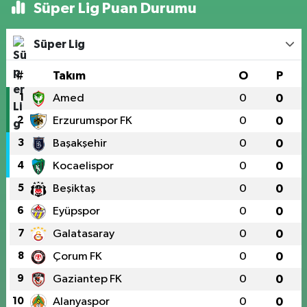
Süper Lig Puan Durumu
Süper Lig
#
Takım
O
P
1
Amed
0
0
2
Erzurumspor FK
0
0
3
Başakşehir
0
0
4
Kocaelispor
0
0
5
Beşiktaş
0
0
6
Eyüpspor
0
0
7
Galatasaray
0
0
8
Çorum FK
0
0
9
Gaziantep FK
0
0
10
Alanyaspor
0
0