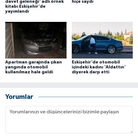
davet geleneği' adlı örnek
hiçe saydı
kitabı Eskişehir'de
yayımlandı
Apartman garajında çıkan
Eskişehir'de otomobil
yangında otomobil
içindeki kadını 'Aldattın'
kullanılmaz hale geldi
diyerek darp etti
Yorumlar