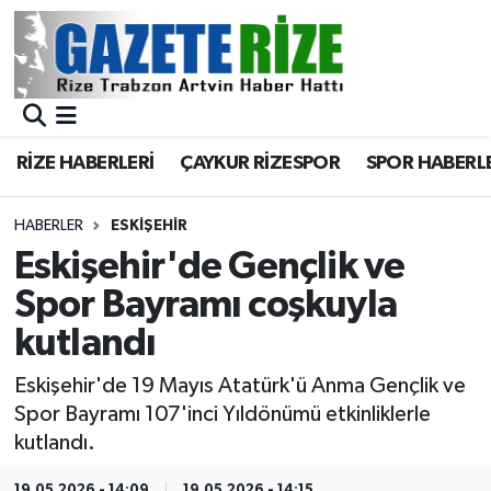
BÖLGEMİZ
Merkez Nöbetçi Eczaneler
SPOR
Merkez Hava Durumu
RİZE HABERLERİ
ÇAYKUR RİZESPOR
SPOR HABERL
Asayiş
Merkez Trafik Yoğunluk Haritası
HABERLER
ESKIŞEHIR
Rize Jandarma Komutanlığı
Süper Lig Puan Durumu ve Fikstür
Eskişehir'de Gençlik ve
Spor Bayramı coşkuyla
Bilim Teknoloji
Tüm Manşetler
kutlandı
Bölge
Son Dakika Haberleri
Eskişehir'de 19 Mayıs Atatürk'ü Anma Gençlik ve
Spor Bayramı 107'inci Yıldönümü etkinliklerle
Advertising news
Haber Arşivi
kutlandı.
Canlı Maç
19.05.2026 - 14:09
19.05.2026 - 14:15