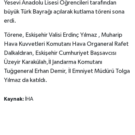
KÜLTÜR SANAT
Yesevi Anadolu Lisesi Öğrencileri tarafından
büyük Türk Bayrağı açılarak kutlama töreni sona
MAGAZİN
erdi.
Otomobil
Törene, Eskişehir Valisi Erdinç Yılmaz , Muharip
Hava Kuvvetleri Komutanı Hava Organeral Rafet
POLİTİKA
Dalkaldıran, Eskişehir Cumhuriyet Başsavcısı
Üzeyir Karakülah,İl Jandarma Komutanı
Sağlık
Tuğgeneral Erhan Demir, İl Emniyet Müdürü Tolga
SİYASET
Yılmaz da katıldı.
SPOR HABERLERİ
Kaynak:
İHA
TEKNOLOJİ
Turizm