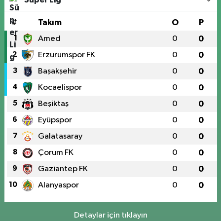
#
Takım
O
P
1
Amed
0
0
2
Erzurumspor FK
0
0
3
Başakşehir
0
0
4
Kocaelispor
0
0
5
Beşiktaş
0
0
6
Eyüpspor
0
0
7
Galatasaray
0
0
8
Çorum FK
0
0
9
Gaziantep FK
0
0
10
Alanyaspor
0
0
Detaylar için tıklayın