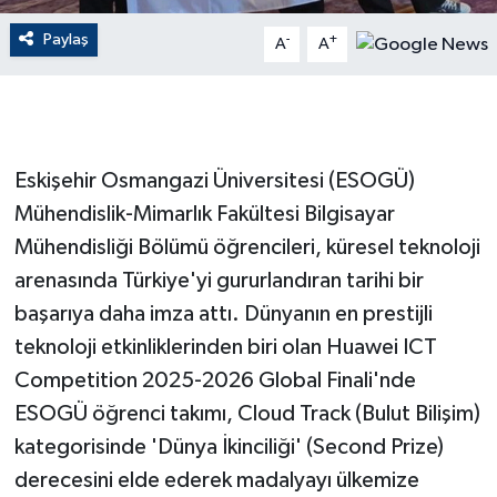
Paylaş
-
+
A
A
GENEL
GÜNDEM
Güvenlik
Eskişehir Osmangazi Üniversitesi (ESOGÜ)
Mühendislik-Mimarlık Fakültesi Bilgisayar
HABERDE İNSAN
Mühendisliği Bölümü öğrencileri, küresel teknoloji
İNSAN
arenasında Türkiye'yi gururlandıran tarihi bir
başarıya daha imza attı. Dünyanın en prestijli
İş Dünyası
teknoloji etkinliklerinden biri olan Huawei ICT
Competition 2025-2026 Global Finali'nde
Jandarma
ESOGÜ öğrenci takımı, Cloud Track (Bulut Bilişim)
kategorisinde 'Dünya İkinciliği' (Second Prize)
Kadın
derecesini elde ederek madalyayı ülkemize