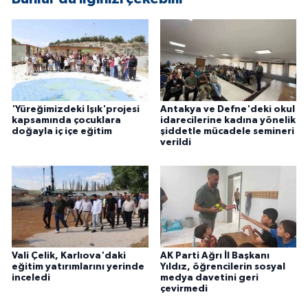
'Yüreğimizdeki Işık'projesi
Antakya ve Defne'deki okul
kapsamında çocuklara
idarecilerine kadına yönelik
doğayla iç içe eğitim
şiddetle mücadele semineri
verildi
Vali Çelik, Karlıova'daki
AK Parti Ağrı İl Başkanı
eğitim yatırımlarını yerinde
Yıldız, öğrencilerin sosyal
inceledi
medya davetini geri
çevirmedi