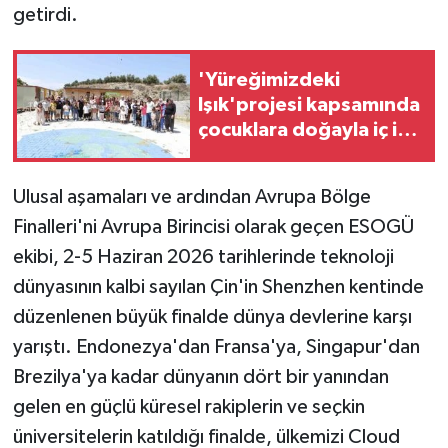
KÜLTÜR SANAT
getirdi.
MAGAZİN
'Yüreğimizdeki
Işık'projesi kapsamında
Otomobil
çocuklara doğayla iç içe
eğitim
POLİTİKA
Ulusal aşamaları ve ardından Avrupa Bölge
Sağlık
Finalleri'ni Avrupa Birincisi olarak geçen ESOGÜ
ekibi, 2-5 Haziran 2026 tarihlerinde teknoloji
SİYASET
dünyasının kalbi sayılan Çin'in Shenzhen kentinde
SPOR HABERLERİ
düzenlenen büyük finalde dünya devlerine karşı
yarıştı. Endonezya'dan Fransa'ya, Singapur'dan
TEKNOLOJİ
Brezilya'ya kadar dünyanın dört bir yanından
gelen en güçlü küresel rakiplerin ve seçkin
Turizm
üniversitelerin katıldığı finalde, ülkemizi Cloud