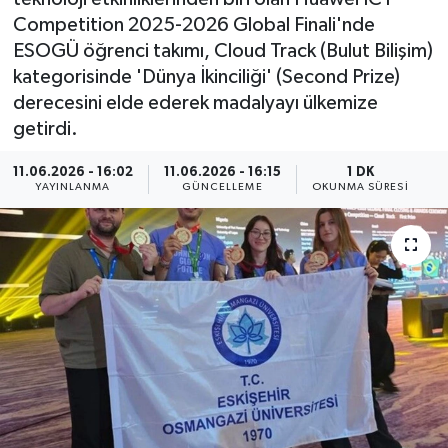
Competition 2025-2026 Global Finali'nde
ÇEVRE
ESOGÜ öğrenci takımı, Cloud Track (Bulut Bilişim)
kategorisinde 'Dünya İkinciliği' (Second Prize)
Dış Haberler
derecesini elde ederek madalyayı ülkemize
getirdi.
Dünya
11.06.2026 - 16:02
11.06.2026 - 16:15
1 DK
EĞİTİM
YAYINLANMA
GÜNCELLEME
OKUNMA SÜRESI
EKONOMİ
English News
Finans
Flaş Haber
Gayrimenkul