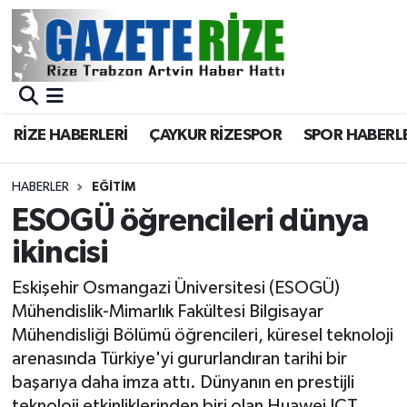
BÖLGEMİZ
Merkez Nöbetçi Eczaneler
SPOR
Merkez Hava Durumu
RİZE HABERLERİ
ÇAYKUR RİZESPOR
SPOR HABERL
Asayiş
Merkez Trafik Yoğunluk Haritası
HABERLER
EĞİTİM
Rize Jandarma Komutanlığı
Süper Lig Puan Durumu ve Fikstür
ESOGÜ öğrencileri dünya
ikincisi
Bilim Teknoloji
Tüm Manşetler
Eskişehir Osmangazi Üniversitesi (ESOGÜ)
Bölge
Son Dakika Haberleri
Mühendislik-Mimarlık Fakültesi Bilgisayar
Mühendisliği Bölümü öğrencileri, küresel teknoloji
Advertising news
Haber Arşivi
arenasında Türkiye'yi gururlandıran tarihi bir
başarıya daha imza attı. Dünyanın en prestijli
Canlı Maç
teknoloji etkinliklerinden biri olan Huawei ICT