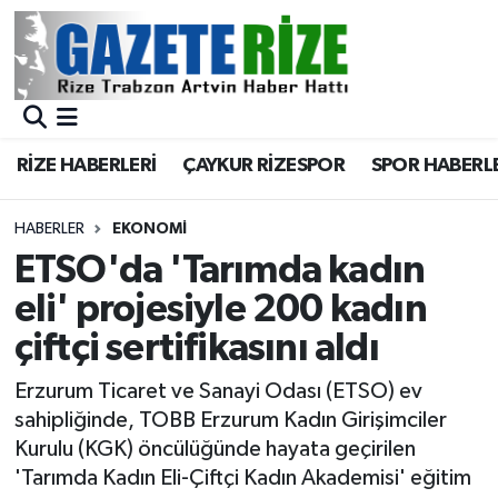
BÖLGEMİZ
Merkez Nöbetçi Eczaneler
SPOR
Merkez Hava Durumu
RİZE HABERLERİ
ÇAYKUR RİZESPOR
SPOR HABERL
Asayiş
Merkez Trafik Yoğunluk Haritası
HABERLER
EKONOMİ
Rize Jandarma Komutanlığı
Süper Lig Puan Durumu ve Fikstür
ETSO'da 'Tarımda kadın
eli' projesiyle 200 kadın
Bilim Teknoloji
Tüm Manşetler
çiftçi sertifikasını aldı
Bölge
Son Dakika Haberleri
Erzurum Ticaret ve Sanayi Odası (ETSO) ev
sahipliğinde, TOBB Erzurum Kadın Girişimciler
Advertising news
Haber Arşivi
Kurulu (KGK) öncülüğünde hayata geçirilen
'Tarımda Kadın Eli-Çiftçi Kadın Akademisi' eğitim
Canlı Maç