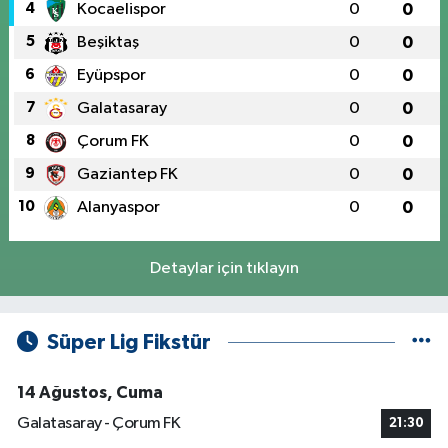
4
Kocaelispor
0
0
5
Beşiktaş
0
0
6
Eyüpspor
0
0
7
Galatasaray
0
0
8
Çorum FK
0
0
9
Gaziantep FK
0
0
10
Alanyaspor
0
0
Detaylar için tıklayın
Süper Lig Fikstür
14 Ağustos, Cuma
Galatasaray - Çorum FK
21:30