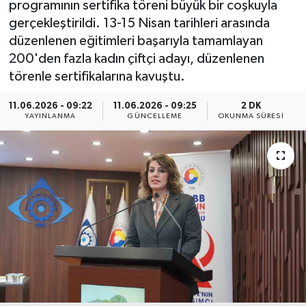
programının sertifika töreni büyük bir coşkuyla
gerçekleştirildi. 13-15 Nisan tarihleri arasında
ÇEVRE
düzenlenen eğitimleri başarıyla tamamlayan
200'den fazla kadın çiftçi adayı, düzenlenen
Dış Haberler
törenle sertifikalarına kavuştu.
Dünya
11.06.2026 - 09:22
11.06.2026 - 09:25
2 DK
YAYINLANMA
GÜNCELLEME
OKUNMA SÜRESI
EĞİTİM
EKONOMİ
English News
Finans
Flaş Haber
Gayrimenkul