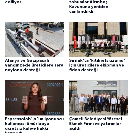
ediliyor
tohumlar Altınbaş
Kavununu yeniden
canlandırdı
Alanya ve Gazipaşalı
Şırnak'ta 'kıtılnefs üzümü'
yangınzede üreticilere sera
için üreticilere ekipman ve
naylonu desteği
fidan desteği
Espressolab'in 1 milyonuncu
Çameli Belediyesi Yöresel
kullanıcısı ömür boyu
Ekmek Fırını ve yatırımlar
ücretsiz kahve hakkı
açıldı