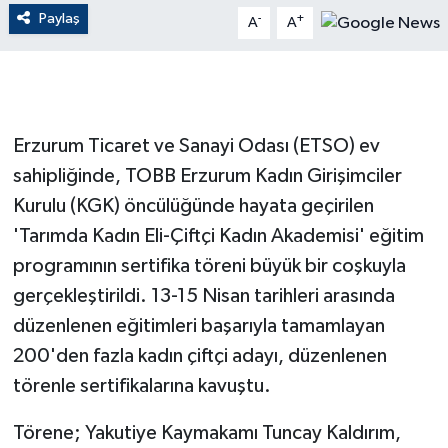
Paylaş
-
+
A
A
GENEL
GÜNDEM
Erzurum Ticaret ve Sanayi Odası (ETSO) ev
Güvenlik
sahipliğinde, TOBB Erzurum Kadın Girişimciler
HABERDE İNSAN
Kurulu (KGK) öncülüğünde hayata geçirilen
'Tarımda Kadın Eli-Çiftçi Kadın Akademisi' eğitim
İNSAN
programının sertifika töreni büyük bir coşkuyla
gerçekleştirildi. 13-15 Nisan tarihleri arasında
İş Dünyası
düzenlenen eğitimleri başarıyla tamamlayan
Jandarma
200'den fazla kadın çiftçi adayı, düzenlenen
törenle sertifikalarına kavuştu.
Kadın
Törene; Yakutiye Kaymakamı Tuncay Kaldırım,