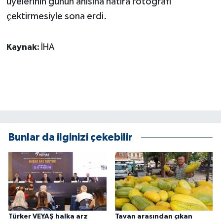
üyelerinin günün anısına hatıra fotoğrafı
çektirmesiyle sona erdi.
Kaynak:
İHA
Bunlar da ilginizi çekebilir
Türker VEYAŞ halka arz
Tavan arasından çıkan