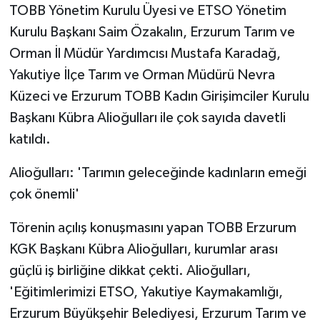
KÜLTÜR SANAT
TOBB Yönetim Kurulu Üyesi ve ETSO Yönetim
Kurulu Başkanı Saim Özakalın, Erzurum Tarım ve
MAGAZİN
Orman İl Müdür Yardımcısı Mustafa Karadağ,
Yakutiye İlçe Tarım ve Orman Müdürü Nevra
Otomobil
Küzeci ve Erzurum TOBB Kadın Girişimciler Kurulu
POLİTİKA
Başkanı Kübra Alioğulları ile çok sayıda davetli
katıldı.
Sağlık
Alioğulları: 'Tarımın geleceğinde kadınların emeği
SİYASET
çok önemli'
SPOR HABERLERİ
Törenin açılış konuşmasını yapan TOBB Erzurum
KGK Başkanı Kübra Alioğulları, kurumlar arası
TEKNOLOJİ
güçlü iş birliğine dikkat çekti. Alioğulları,
'Eğitimlerimizi ETSO, Yakutiye Kaymakamlığı,
Turizm
Erzurum Büyükşehir Belediyesi, Erzurum Tarım ve