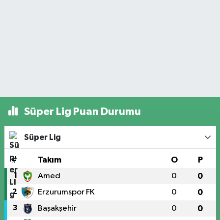
Süper Lig Puan Durumu
Süper Lig
#
Takım
O
P
1
Amed
0
0
2
Erzurumspor FK
0
0
3
Başakşehir
0
0