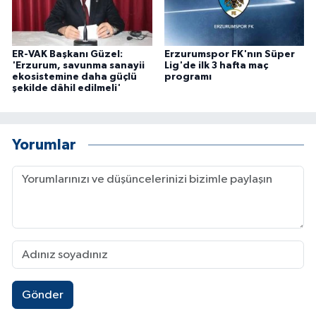
ER-VAK Başkanı Güzel:
Erzurumspor FK'nın Süper
'Erzurum, savunma sanayii
Lig'de ilk 3 hafta maç
ekosistemine daha güçlü
programı
şekilde dâhil edilmeli'
Yorumlar
Gönder