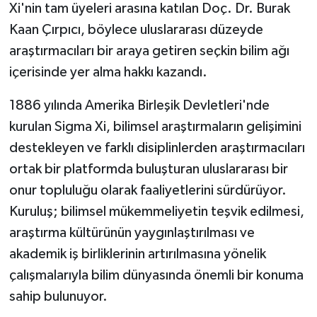
KÜLTÜR SANAT
Xi'nin tam üyeleri arasına katılan Doç. Dr. Burak
Kaan Çırpıcı, böylece uluslararası düzeyde
MAGAZİN
araştırmacıları bir araya getiren seçkin bilim ağı
içerisinde yer alma hakkı kazandı.
Otomobil
1886 yılında Amerika Birleşik Devletleri'nde
POLİTİKA
kurulan Sigma Xi, bilimsel araştırmaların gelişimini
destekleyen ve farklı disiplinlerden araştırmacıları
Sağlık
ortak bir platformda buluşturan uluslararası bir
SİYASET
onur topluluğu olarak faaliyetlerini sürdürüyor.
Kuruluş; bilimsel mükemmeliyetin teşvik edilmesi,
SPOR HABERLERİ
araştırma kültürünün yaygınlaştırılması ve
akademik iş birliklerinin artırılmasına yönelik
TEKNOLOJİ
çalışmalarıyla bilim dünyasında önemli bir konuma
Turizm
sahip bulunuyor.