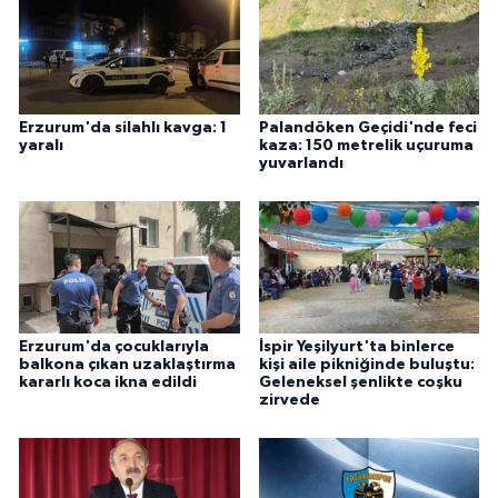
Erzurum'da silahlı kavga: 1
Palandöken Geçidi'nde feci
yaralı
kaza: 150 metrelik uçuruma
yuvarlandı
Erzurum'da çocuklarıyla
İspir Yeşilyurt'ta binlerce
balkona çıkan uzaklaştırma
kişi aile pikniğinde buluştu:
kararlı koca ikna edildi
Geleneksel şenlikte coşku
zirvede