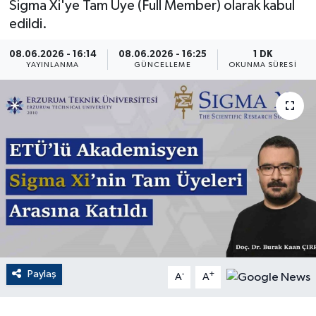
Sigma Xi'ye Tam Üye (Full Member) olarak kabul
edildi.
ÇEVRE
08.06.2026 - 16:14
08.06.2026 - 16:25
1 DK
Dış Haberler
YAYINLANMA
GÜNCELLEME
OKUNMA SÜRESI
Dünya
EĞİTİM
EKONOMİ
English News
Finans
Paylaş
-
+
Flaş Haber
A
A
Gayrimenkul