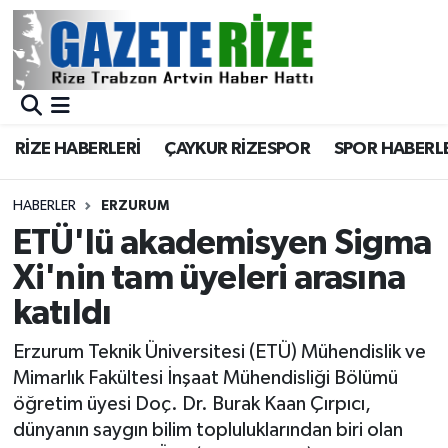
BÖLGEMİZ
Merkez Nöbetçi Eczaneler
SPOR
Merkez Hava Durumu
RİZE HABERLERİ
ÇAYKUR RİZESPOR
SPOR HABERL
Asayiş
Merkez Trafik Yoğunluk Haritası
HABERLER
ERZURUM
Rize Jandarma Komutanlığı
Süper Lig Puan Durumu ve Fikstür
ETÜ'lü akademisyen Sigma
Xi'nin tam üyeleri arasına
Bilim Teknoloji
Tüm Manşetler
katıldı
Bölge
Son Dakika Haberleri
Erzurum Teknik Üniversitesi (ETÜ) Mühendislik ve
Mimarlık Fakültesi İnşaat Mühendisliği Bölümü
Advertising news
Haber Arşivi
öğretim üyesi Doç. Dr. Burak Kaan Çırpıcı,
dünyanın saygın bilim topluluklarından biri olan
Canlı Maç