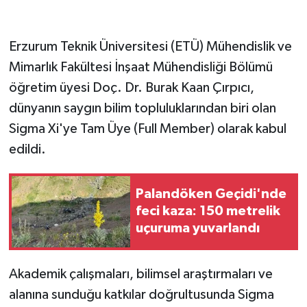
GENEL
Erzurum Teknik Üniversitesi (ETÜ) Mühendislik ve
Mimarlık Fakültesi İnşaat Mühendisliği Bölümü
GÜNDEM
öğretim üyesi Doç. Dr. Burak Kaan Çırpıcı,
Güvenlik
dünyanın saygın bilim topluluklarından biri olan
Sigma Xi'ye Tam Üye (Full Member) olarak kabul
HABERDE İNSAN
edildi.
İNSAN
Palandöken Geçidi'nde
İş Dünyası
feci kaza: 150 metrelik
uçuruma yuvarlandı
Jandarma
Akademik çalışmaları, bilimsel araştırmaları ve
Kadın
alanına sunduğu katkılar doğrultusunda Sigma