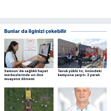
Bunlar da ilginizi çekebilir
Samsun'da sağlıklı hayat
Tavuk yüklü tır, önündeki
merkezlerinde on-line
kamyona çarptı: 2 yaralı
muayene dönemi