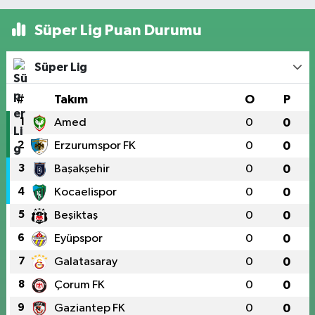
Süper Lig Puan Durumu
Süper Lig
#
Takım
O
P
1
Amed
0
0
2
Erzurumspor FK
0
0
3
Başakşehir
0
0
4
Kocaelispor
0
0
5
Beşiktaş
0
0
6
Eyüpspor
0
0
7
Galatasaray
0
0
8
Çorum FK
0
0
9
Gaziantep FK
0
0