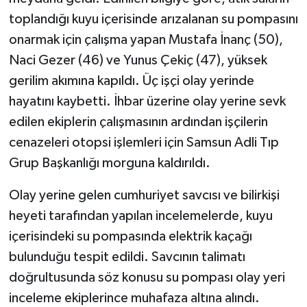
KÜLTÜR SANAT
toplandığı kuyu içerisinde arızalanan su pompasını
onarmak için çalışma yapan Mustafa İnanç (50),
MAGAZİN
Naci Gezer (46) ve Yunus Çekiç (47), yüksek
Otomobil
gerilim akımına kapıldı. Üç işçi olay yerinde
hayatını kaybetti. İhbar üzerine olay yerine sevk
POLİTİKA
edilen ekiplerin çalışmasının ardından işçilerin
cenazeleri otopsi işlemleri için Samsun Adli Tıp
Sağlık
Grup Başkanlığı morguna kaldırıldı.
SİYASET
Olay yerine gelen cumhuriyet savcısı ve bilirkişi
SPOR HABERLERİ
heyeti tarafından yapılan incelemelerde, kuyu
içerisindeki su pompasında elektrik kaçağı
TEKNOLOJİ
bulunduğu tespit edildi. Savcının talimatı
doğrultusunda söz konusu su pompası olay yeri
Turizm
inceleme ekiplerince muhafaza altına alındı.