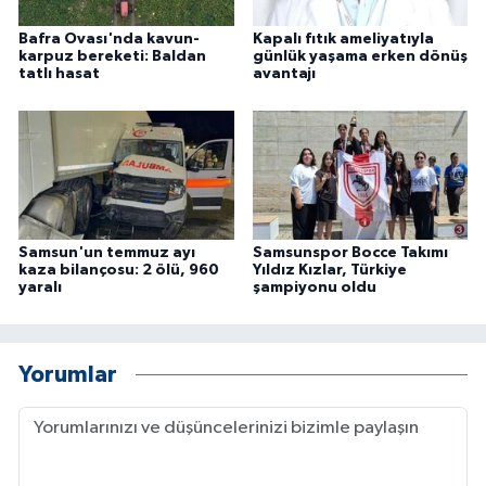
Bafra Ovası'nda kavun-
Kapalı fıtık ameliyatıyla
karpuz bereketi: Baldan
günlük yaşama erken dönüş
tatlı hasat
avantajı
Samsun'un temmuz ayı
Samsunspor Bocce Takımı
kaza bilançosu: 2 ölü, 960
Yıldız Kızlar, Türkiye
yaralı
şampiyonu oldu
Yorumlar