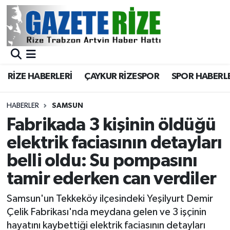
BÖLGEMİZ
Merkez Nöbetçi Eczaneler
SPOR
Merkez Hava Durumu
RİZE HABERLERİ
ÇAYKUR RİZESPOR
SPOR HABERL
Asayiş
Merkez Trafik Yoğunluk Haritası
HABERLER
SAMSUN
Rize Jandarma Komutanlığı
Süper Lig Puan Durumu ve Fikstür
Fabrikada 3 kişinin öldüğü
elektrik faciasının detayları
Bilim Teknoloji
Tüm Manşetler
belli oldu: Su pompasını
Bölge
Son Dakika Haberleri
tamir ederken can verdiler
Advertising news
Haber Arşivi
Samsun'un Tekkeköy ilçesindeki Yeşilyurt Demir
Çelik Fabrikası'nda meydana gelen ve 3 işçinin
Canlı Maç
hayatını kaybettiği elektrik faciasının detayları