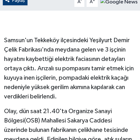
Paylaş
-
+
A
A
GENEL
GÜNDEM
Samsun'un Tekkeköy ilçesindeki Yeşilyurt Demir
Güvenlik
Çelik Fabrikası'nda meydana gelen ve 3 işçinin
hayatını kaybettiği elektrik faciasının detayları
HABERDE İNSAN
ortaya çıktı. Arızalı su pompasını tamir etmek için
kuyuya inen işçilerin, pompadaki elektrik kaçağı
İNSAN
nedeniyle yüksek gerilim akımına kapılarak can
İş Dünyası
verdikleri belirlendi.
Jandarma
Olay, dün saat 21.40'ta Organize Sanayi
Bölgesi(OSB) Mahallesi Sakarya Caddesi
Kadın
üzerinde bulunan fabrikanın çelikhane tesisinde
meydana geldi. Edinilen bilgiye göre, atık suların