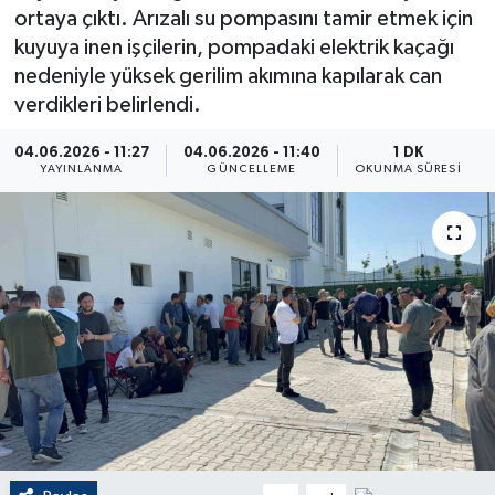
ortaya çıktı. Arızalı su pompasını tamir etmek için
ÇEVRE
kuyuya inen işçilerin, pompadaki elektrik kaçağı
nedeniyle yüksek gerilim akımına kapılarak can
Dış Haberler
verdikleri belirlendi.
Dünya
04.06.2026 - 11:27
04.06.2026 - 11:40
1 DK
YAYINLANMA
GÜNCELLEME
OKUNMA SÜRESI
EĞİTİM
EKONOMİ
English News
Finans
Flaş Haber
Gayrimenkul