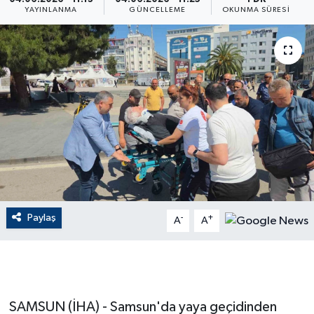
YAYINLANMA
GÜNCELLEME
OKUNMA SÜRESI
ÇEVRE
Dış Haberler
Dünya
EĞİTİM
EKONOMİ
English News
Paylaş
-
+
A
A
Finans
Flaş Haber
SAMSUN (İHA) - Samsun'da yaya geçidinden
Gayrimenkul