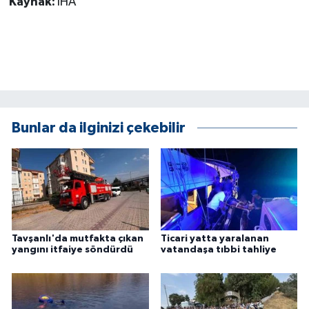
Kaynak:
İHA
ÜLKE GÜNDEMİ
YAŞAM
YEREL
Yerel Haberler
Bunlar da ilginizi çekebilir
Tavşanlı'da mutfakta çıkan
Ticari yatta yaralanan
yangını itfaiye söndürdü
vatandaşa tıbbi tahliye