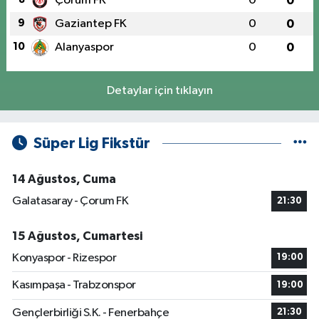
Çorum FK
0
0
9
Gaziantep FK
0
0
10
Alanyaspor
0
0
Detaylar için tıklayın
Süper Lig Fikstür
14 Ağustos, Cuma
Galatasaray - Çorum FK
21:30
15 Ağustos, Cumartesi
Konyaspor - Rizespor
19:00
Kasımpaşa - Trabzonspor
19:00
Gençlerbirliği S.K. - Fenerbahçe
21:30