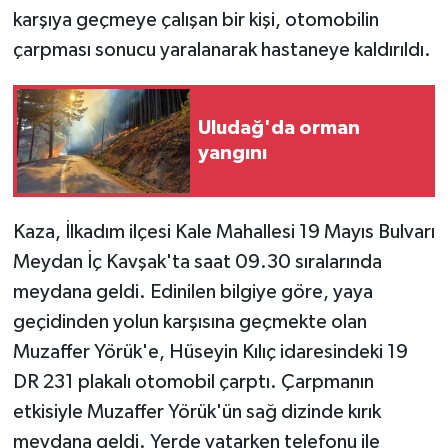
karşıya geçmeye çalışan bir kişi, otomobilin
GENEL
çarpması sonucu yaralanarak hastaneye kaldırıldı.
GÜNDEM
Uludağ'da orman
Güvenlik
yangını
HABERDE İNSAN
Kaza, İlkadım ilçesi Kale Mahallesi 19 Mayıs Bulvarı
İNSAN
Meydan İç Kavşak'ta saat 09.30 sıralarında
meydana geldi. Edinilen bilgiye göre, yaya
İş Dünyası
geçidinden yolun karşısına geçmekte olan
Muzaffer Yörük'e, Hüseyin Kılıç idaresindeki 19
Jandarma
DR 231 plakalı otomobil çarptı. Çarpmanın
Kadın
etkisiyle Muzaffer Yörük'ün sağ dizinde kırık
meydana geldi. Yerde yatarken telefonu ile