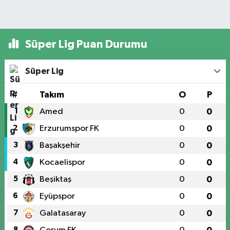
Süper Lig Puan Durumu
Süper Lig
#
Takım
O
P
1
Amed
0
0
2
Erzurumspor FK
0
0
3
Başakşehir
0
0
4
Kocaelispor
0
0
5
Beşiktaş
0
0
6
Eyüpspor
0
0
7
Galatasaray
0
0
8