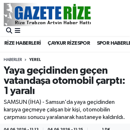
BÖLGEMİZ
Merkez Nöbetçi Eczaneler
SPOR
Merkez Hava Durumu
RİZE HABERLERİ
ÇAYKUR RİZESPOR
SPOR HABERL
Asayiş
Merkez Trafik Yoğunluk Haritası
HABERLER
YEREL
Rize Jandarma Komutanlığı
Süper Lig Puan Durumu ve Fikstür
Yaya geçidinden geçen
vatandaşa otomobil çarptı:
Bilim Teknoloji
Tüm Manşetler
1 yaralı
Bölge
Son Dakika Haberleri
SAMSUN (İHA) - Samsun'da yaya geçidinden
karşıya geçmeye çalışan bir kişi, otomobilin
Advertising news
Haber Arşivi
çarpması sonucu yaralanarak hastaneye kaldırıldı.
Canlı Maç
04.06.2026 - 11:13
04.06.2026 - 11:25
1 DK