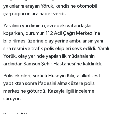
KÜLTÜR SANAT
yakınlarını arayan Yörük, kendisine otomobil
çarptığını onlara haber verdi.
MAGAZİN
Yaralının yardımına çevredeki vatandaşlar
Otomobil
koşarken, durumun 112 Acil Çağrı Merkezi'ne
bildirilmesi üzerine olay yerine ambulansın yanı
POLİTİKA
sıra resmi ve trafik polis ekipleri sevk edildi. Yaralı
Sağlık
Yörük, olay yerinde yapılan ilk müdahalenin
ardından Samsun Şehir Hastanesi'ne kaldırıldı.
SİYASET
Polis ekipleri, sürücü Hüseyin Kılıç'a alkol testi
SPOR HABERLERİ
yaptıktan sonra ifadesini almak üzere polis
merkezine götürdü. Kazayla ilgili inceleme
TEKNOLOJİ
sürüyor.
Turizm