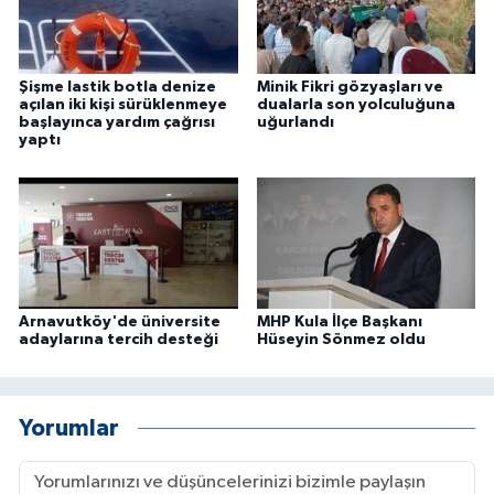
Şişme lastik botla denize
Minik Fikri gözyaşları ve
açılan iki kişi sürüklenmeye
dualarla son yolculuğuna
başlayınca yardım çağrısı
uğurlandı
yaptı
Arnavutköy'de üniversite
MHP Kula İlçe Başkanı
adaylarına tercih desteği
Hüseyin Sönmez oldu
Yorumlar