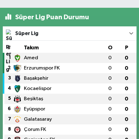
Süper Lig Puan Durumu
Süper Lig
#
Takım
O
P
1
Amed
0
0
2
Erzurumspor FK
0
0
3
Başakşehir
0
0
4
Kocaelispor
0
0
5
Beşiktaş
0
0
6
Eyüpspor
0
0
7
Galatasaray
0
0
8
Çorum FK
0
0