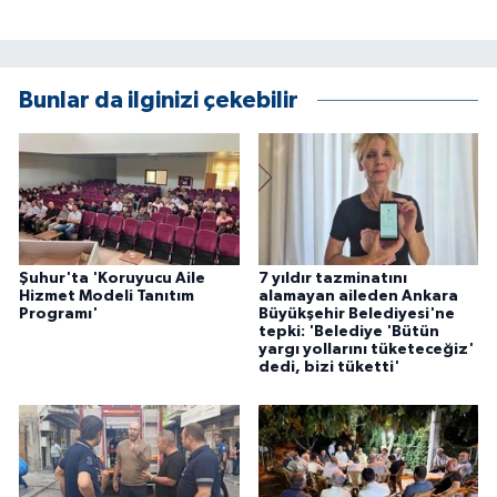
ÜLKE GÜNDEMİ
YAŞAM
Bunlar da ilginizi çekebilir
YEREL
Yerel Haberler
Şuhur'ta 'Koruyucu Aile
7 yıldır tazminatını
Hizmet Modeli Tanıtım
alamayan aileden Ankara
Programı'
Büyükşehir Belediyesi'ne
tepki: 'Belediye 'Bütün
yargı yollarını tüketeceğiz'
dedi, bizi tüketti'