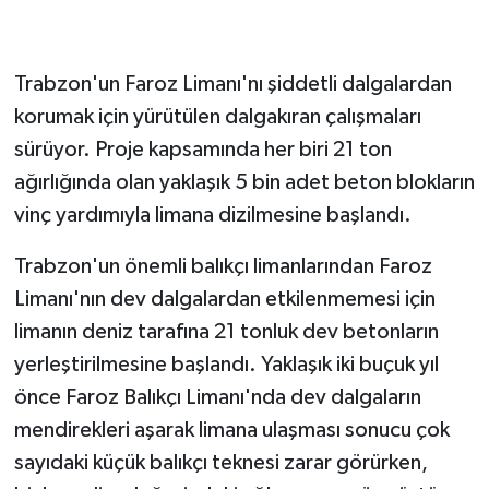
GENEL
Trabzon'un Faroz Limanı'nı şiddetli dalgalardan
GÜNDEM
korumak için yürütülen dalgakıran çalışmaları
sürüyor. Proje kapsamında her biri 21 ton
Güvenlik
ağırlığında olan yaklaşık 5 bin adet beton blokların
vinç yardımıyla limana dizilmesine başlandı.
HABERDE İNSAN
Trabzon'un önemli balıkçı limanlarından Faroz
İNSAN
Limanı'nın dev dalgalardan etkilenmemesi için
İş Dünyası
limanın deniz tarafına 21 tonluk dev betonların
yerleştirilmesine başlandı. Yaklaşık iki buçuk yıl
Jandarma
önce Faroz Balıkçı Limanı'nda dev dalgaların
mendirekleri aşarak limana ulaşması sonucu çok
Kadın
sayıdaki küçük balıkçı teknesi zarar görürken,