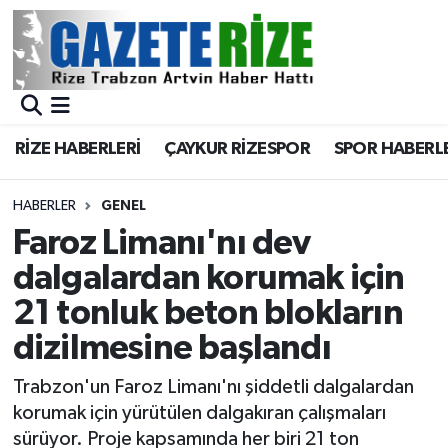
BÖLGEMİZ
Merkez Nöbetçi Eczaneler
SPOR
Merkez Hava Durumu
RİZE HABERLERİ
ÇAYKUR RİZESPOR
SPOR HABERL
Asayiş
Merkez Trafik Yoğunluk Haritası
HABERLER
GENEL
Rize Jandarma Komutanlığı
Süper Lig Puan Durumu ve Fikstür
Faroz Limanı'nı dev
dalgalardan korumak için
Bilim Teknoloji
Tüm Manşetler
21 tonluk beton blokların
Bölge
Son Dakika Haberleri
dizilmesine başlandı
Advertising news
Haber Arşivi
Trabzon'un Faroz Limanı'nı şiddetli dalgalardan
korumak için yürütülen dalgakıran çalışmaları
Canlı Maç
sürüyor. Proje kapsamında her biri 21 ton