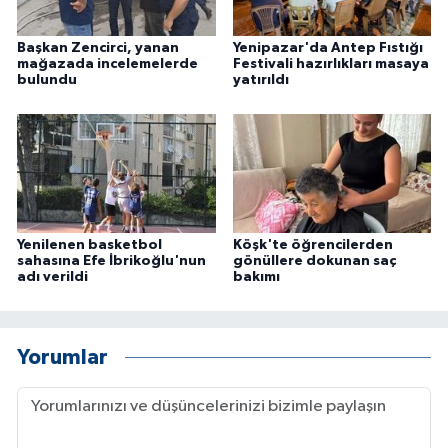
Başkan Zencirci, yanan
Yenipazar'da Antep Fıstığı
mağazada incelemelerde
Festivali hazırlıkları masaya
bulundu
yatırıldı
Yenilenen basketbol
Köşk'te öğrencilerden
sahasına Efe İbrikoğlu'nun
gönüllere dokunan saç
adı verildi
bakımı
Yorumlar