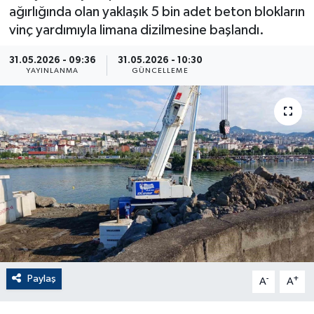
ağırlığında olan yaklaşık 5 bin adet beton blokların
ÇEVRE
vinç yardımıyla limana dizilmesine başlandı.
Dış Haberler
31.05.2026 - 09:36
31.05.2026 - 10:30
YAYINLANMA
GÜNCELLEME
Dünya
EĞİTİM
EKONOMİ
English News
Finans
Flaş Haber
Paylaş
-
+
A
A
Gayrimenkul