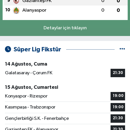
9
Gaziantep FK
0
0
10
Alanyaspor
0
0
Detaylar için tıklayın
Süper Lig Fikstür
14 Ağustos, Cuma
Galatasaray - Çorum FK
21:30
15 Ağustos, Cumartesi
Konyaspor - Rizespor
19:00
Kasımpaşa - Trabzonspor
19:00
Gençlerbirliği S.K. - Fenerbahçe
21:30
Gaziantep FK - Alanyaspor
21:30