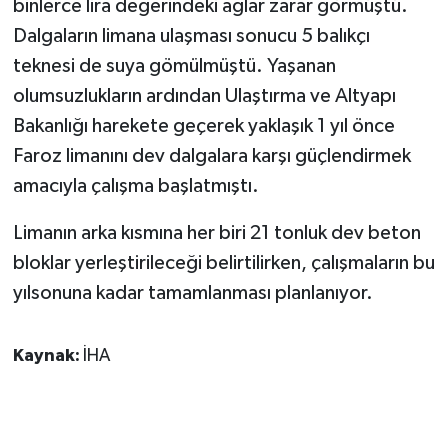
binlerce lira değerindeki ağlar zarar görmüştü.
KÜLTÜR SANAT
Dalgaların limana ulaşması sonucu 5 balıkçı
MAGAZİN
teknesi de suya gömülmüştü. Yaşanan
olumsuzlukların ardından Ulaştırma ve Altyapı
Otomobil
Bakanlığı harekete geçerek yaklaşık 1 yıl önce
Faroz limanını dev dalgalara karşı güçlendirmek
POLİTİKA
amacıyla çalışma başlatmıştı.
Sağlık
Limanın arka kısmına her biri 21 tonluk dev beton
bloklar yerleştirileceği belirtilirken, çalışmaların bu
SİYASET
yılsonuna kadar tamamlanması planlanıyor.
SPOR HABERLERİ
Kaynak:
İHA
TEKNOLOJİ
Turizm