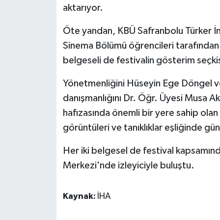
aktarıyor.
ÜLKE GÜNDEMİ
Öte yandan, KBÜ Safranbolu Türker İn
YAŞAM
Sinema Bölümü öğrencileri tarafından 
YEREL
belgeseli de festivalin gösterim seçkis
Yönetmenliğini Hüseyin Ege Döngel ve
Yerel Haberler
danışmanlığını Dr. Öğr. Üyesi Musa Ak
hafızasında önemli bir yere sahip olan
görüntüleri ve tanıklıklar eşliğinde g
Her iki belgesel de festival kapsamın
Merkezi'nde izleyiciyle buluştu.
Kaynak:
İHA