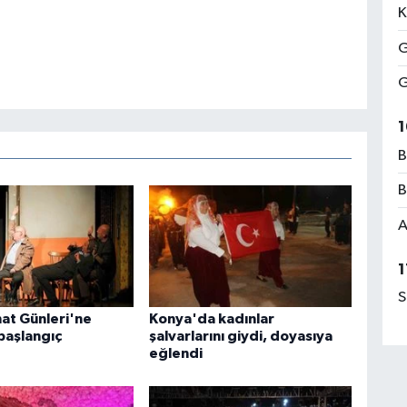
K
G
G
1
B
B
A
1
S
nat Günleri'ne
Konya'da kadınlar
başlangıç
şalvarlarını giydi, doyasıya
eğlendi