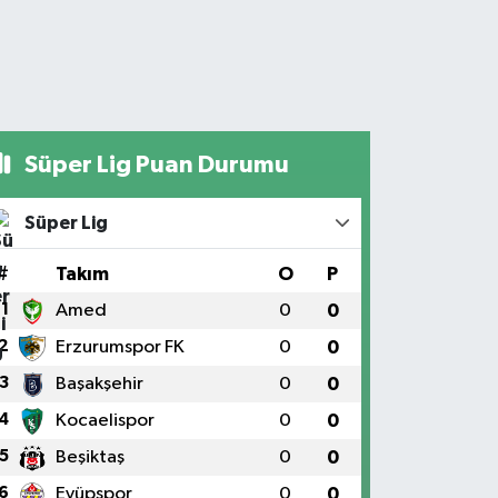
Süper Lig Puan Durumu
Süper Lig
#
Takım
O
P
1
Amed
0
0
2
Erzurumspor FK
0
0
3
Başakşehir
0
0
4
Kocaelispor
0
0
5
Beşiktaş
0
0
6
Eyüpspor
0
0