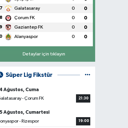
7
Galatasaray
0
0
8
Çorum FK
0
0
9
Gaziantep FK
0
0
0
Alanyaspor
0
0
Detaylar için tıklayın
Süper Lig Fikstür
4 Ağustos, Cuma
alatasaray - Çorum FK
21:30
5 Ağustos, Cumartesi
onyaspor - Rizespor
19:00