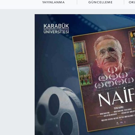
YAYINLANMA
GÜNCELLEME
OK
ÇEVRE
Dış Haberler
Dünya
EĞİTİM
EKONOMİ
English News
Finans
Flaş Haber
Gayrimenkul