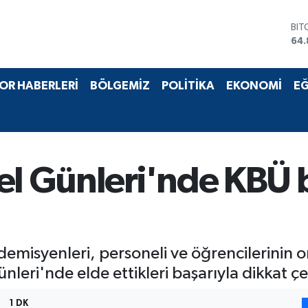
BIT
64.
DO
47,
EU
55,
OR HABERLERİ
BÖLGEMİZ
POLİTİKA
EKONOMİ
EĞ
STE
64,
GRA
66
BİS
13.
el Günleri'nde KBÜ 
emisyenleri, personeli ve öğrencilerinin or
nleri'nde elde ettikleri başarıyla dikkat çe
1 DK