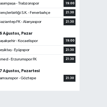
asımpaşa - Trabzonspor
19:00
ençlerbirliği S.K. - Fenerbahçe
21:30
aziantep FK - Alanyaspor
21:30
6 Ağustos, Pazar
aşakşehir - Kocaelispor
19:00
eşiktaş - Eyüpspor
21:30
med - Erzurumspor FK
21:30
7 Ağustos, Pazartesi
amsunspor - Göztepe
21:30