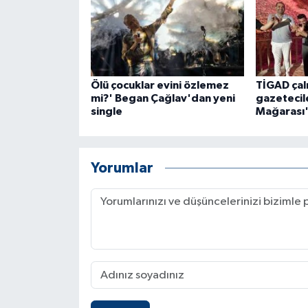
Ölü çocuklar evini özlemez
TİGAD çalı
mi?' Began Çağlav'dan yeni
gazetecil
single
Mağarası'
Yorumlar