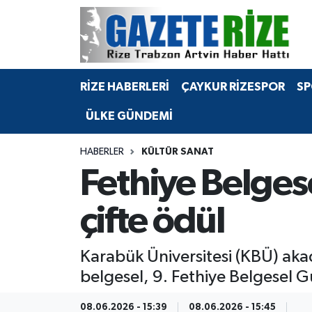
BÖLGEMİZ
Merkez Nöbetçi Eczaneler
RİZE HABERLERİ
ÇAYKUR RİZESPOR
SP
SPOR
Merkez Hava Durumu
ÜLKE GÜNDEMİ
Asayiş
Merkez Trafik Yoğunluk Haritası
HABERLER
KÜLTÜR SANAT
Rize Jandarma Komutanlığı
Süper Lig Puan Durumu ve Fikstür
Fethiye Belges
Bilim Teknoloji
Tüm Manşetler
çifte ödül
Bölge
Son Dakika Haberleri
Karabük Üniversitesi (KBÜ) akad
Advertising news
Haber Arşivi
belgesel, 9. Fethiye Belgesel Gü
Canlı Maç
08.06.2026 - 15:39
08.06.2026 - 15:45