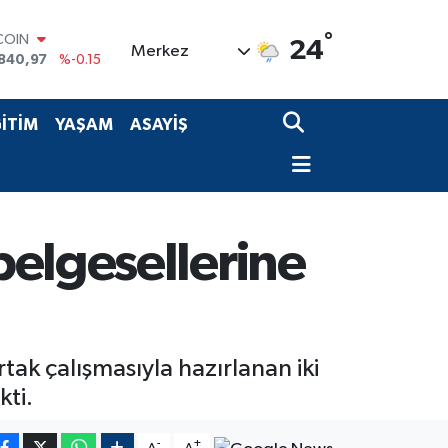
COIN
840,97
%-0.15
°
24
Merkez
LAR
7436
%0.18
RO
2510
%0.32
İTİM
YAŞAM
ASAYİŞ
RLİN
4811
%0.38
M ALTIN
60.55
%0
T100
779
%-14
belgesellerine
tak çalışmasıyla hazırlanan iki
kti.
-
+