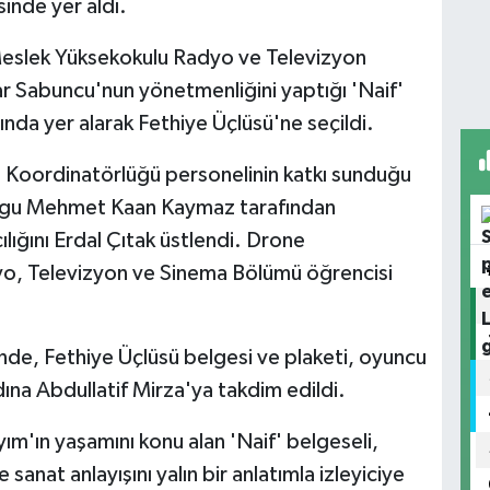
sinde yer aldı.
Meslek Yüksekokulu Radyo ve Televizyon
r Sabuncu'nun yönetmenliğini yaptığı 'Naif'
sında yer alarak Fethiye Üçlüsü'ne seçildi.
m Koordinatörlüğü personelinin katkı sunduğu
rgu Mehmet Kaan Kaymaz tarafından
lığını Erdal Çıtak üstlendi. Drone
yo, Televizyon ve Sinema Bölümü öğrencisi
de, Fethiye Üçlüsü belgesi ve plaketi, oyuncu
ına Abdullatif Mirza'ya takdim edildi.
'ın yaşamını konu alan 'Naif' belgeseli,
e sanat anlayışını yalın bir anlatımla izleyiciye