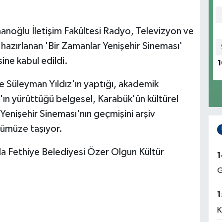
anoğlu İletişim Fakültesi Radyo, Televizyon ve
hazırlanan 'Bir Zamanlar Yenişehir Sineması'
ine kabul edildi.
1
 Süleyman Yıldız'ın yaptığı, akademik
'ın yürüttüğü belgesel, Karabük'ün kültürel
 Yenişehir Sineması'nın geçmişini arşiv
ünümüze taşıyor.
da Fethiye Belediyesi Özer Olgun Kültür
1
G
1
K