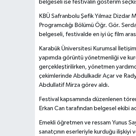
belgeseli ise festivalin gösterim seçki
KÜLTÜR SANAT
KBÜ Safranbolu Şefik Yılmaz Dizdar 
MAGAZİN
Programcılığı Bölümü Öğr. Gör. Serda
Otomobil
belgeseli, festivalde en iyi üç film ara
Karabük Üniversitesi Kurumsal İletişi
POLİTİKA
yapımda görüntü yönetmenliği ve ku
Sağlık
gerçekleştirilirken, yönetmen yardımcı
çekimlerinde Abdulkadir Açar ve Rad
SİYASET
Abdullatif Mirza görev aldı.
SPOR HABERLERİ
Festival kapsamında düzenlenen tören
Erkan Can tarafından belgesel ekibi ad
TEKNOLOJİ
Emekli öğretmen ve ressam Yunus Sayım
Turizm
sanatçının eserleriyle kurduğu ilişkiyi v