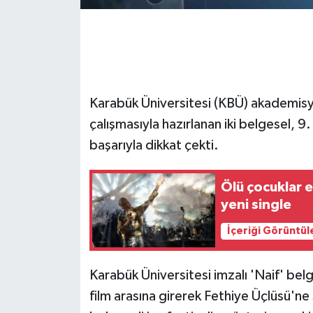
GENEL
GÜNDEM
Karabük Üniversitesi (KBÜ) akademisye
Güvenlik
çalışmasıyla hazırlanan iki belgesel, 9
HABERDE İNSAN
başarıyla dikkat çekti.
İNSAN
Ölü çocuklar 
yeni single
İş Dünyası
İçeriği Görüntül
Jandarma
Karabük Üniversitesi imzalı 'Naif' belg
Kadın
film arasına girerek Fethiye Üçlüsü'ne 