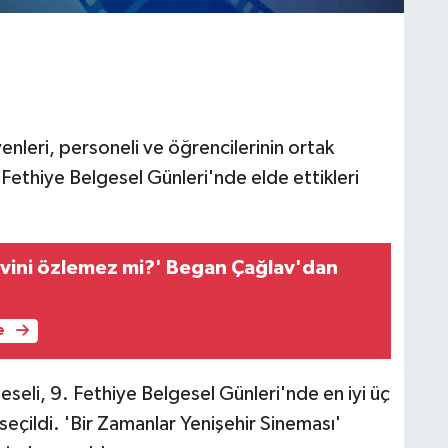
nleri, personeli ve öğrencilerinin ortak
. Fethiye Belgesel Günleri'nde elde ettikleri
evini özlemez mi?' Began Çağlav'dan
e
eseli, 9. Fethiye Belgesel Günleri'nde en iyi üç
seçildi. 'Bir Zamanlar Yenişehir Sineması'