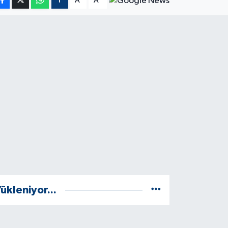
A
A
ükleniyor...