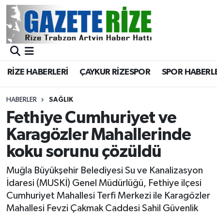
BÖLGEMİZ
Merkez Nöbetçi Eczaneler
SPOR
Merkez Hava Durumu
RİZE HABERLERİ
ÇAYKUR RİZESPOR
SPOR HABERL
Asayiş
Merkez Trafik Yoğunluk Haritası
HABERLER
SAĞLIK
Rize Jandarma Komutanlığı
Süper Lig Puan Durumu ve Fikstür
Fethiye Cumhuriyet ve
Karagözler Mahallerinde
Bilim Teknoloji
Tüm Manşetler
koku sorunu çözüldü
Bölge
Son Dakika Haberleri
Muğla Büyükşehir Belediyesi Su ve Kanalizasyon
İdaresi (MUSKİ) Genel Müdürlüğü, Fethiye ilçesi
Advertising news
Haber Arşivi
Cumhuriyet Mahallesi Terfi Merkezi ile Karagözler
Mahallesi Fevzi Çakmak Caddesi Sahil Güvenlik
Canlı Maç