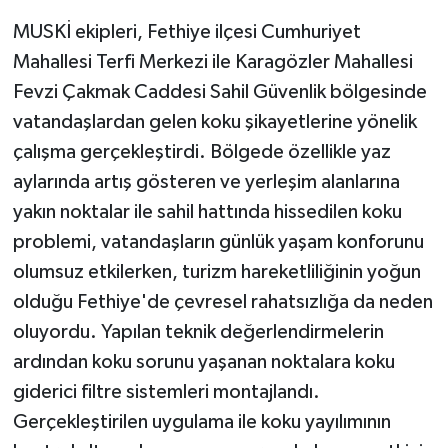
KÜLTÜR SANAT
MUSKİ ekipleri, Fethiye ilçesi Cumhuriyet
MAGAZİN
Mahallesi Terfi Merkezi ile Karagözler Mahallesi
Fevzi Çakmak Caddesi Sahil Güvenlik bölgesinde
Otomobil
vatandaşlardan gelen koku şikayetlerine yönelik
çalışma gerçekleştirdi. Bölgede özellikle yaz
POLİTİKA
aylarında artış gösteren ve yerleşim alanlarına
yakın noktalar ile sahil hattında hissedilen koku
Sağlık
problemi, vatandaşların günlük yaşam konforunu
SİYASET
olumsuz etkilerken, turizm hareketliliğinin yoğun
olduğu Fethiye'de çevresel rahatsızlığa da neden
SPOR HABERLERİ
oluyordu. Yapılan teknik değerlendirmelerin
ardından koku sorunu yaşanan noktalara koku
TEKNOLOJİ
giderici filtre sistemleri montajlandı.
Turizm
Gerçekleştirilen uygulama ile koku yayılımının