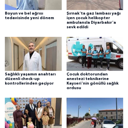
Boyun ve bel ağrısı
Şırnak'ta gaz lambası yağı
tedavisinde yeni dönem
içen çocuk helikopter
ambulansla Diyarbakır'a
sevk edildi
Sağlıklı yaşamın anahtarı
Çocuk doktorundan
düzenli check-up
anestezi teknikerine
kontrollerinden geçiyor
Kayseri'nin gönüllü sağlık
ordusu