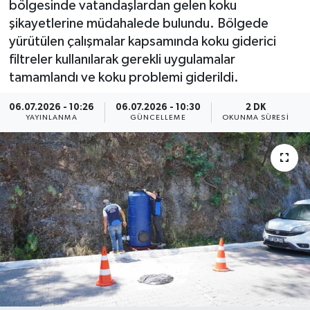
bölgesinde vatandaşlardan gelen koku
şikayetlerine müdahalede bulundu. Bölgede
ÇEVRE
yürütülen çalışmalar kapsamında koku giderici
filtreler kullanılarak gerekli uygulamalar
Dış Haberler
tamamlandı ve koku problemi giderildi.
Dünya
06.07.2026 - 10:26
06.07.2026 - 10:30
2 DK
YAYINLANMA
GÜNCELLEME
OKUNMA SÜRESI
EĞİTİM
EKONOMİ
English News
Finans
Flaş Haber
Gayrimenkul