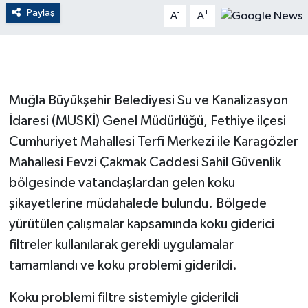
Paylaş
-
+
A
A
GENEL
GÜNDEM
Muğla Büyükşehir Belediyesi Su ve Kanalizasyon
Güvenlik
İdaresi (MUSKİ) Genel Müdürlüğü, Fethiye ilçesi
HABERDE İNSAN
Cumhuriyet Mahallesi Terfi Merkezi ile Karagözler
Mahallesi Fevzi Çakmak Caddesi Sahil Güvenlik
İNSAN
bölgesinde vatandaşlardan gelen koku
şikayetlerine müdahalede bulundu. Bölgede
İş Dünyası
yürütülen çalışmalar kapsamında koku giderici
Jandarma
filtreler kullanılarak gerekli uygulamalar
tamamlandı ve koku problemi giderildi.
Kadın
Koku problemi filtre sistemiyle giderildi