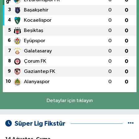
3
Başakşehir
0
0
4
Kocaelispor
0
0
5
Beşiktaş
0
0
6
Eyüpspor
0
0
7
Galatasaray
0
0
8
Çorum FK
0
0
9
Gaziantep FK
0
0
10
Alanyaspor
0
0
Detaylar için tıklayın
Süper Lig Fikstür