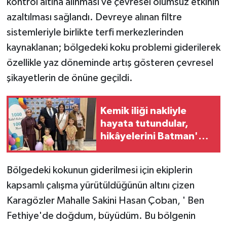
kontrol altına alınması ve çevresel olumsuz etkinin
ÜLKE GÜNDEMİ
azaltılması sağlandı. Devreye alınan filtre
sistemleriyle birlikte terfi merkezlerinden
YAŞAM
kaynaklanan; bölgedeki koku problemi giderilerek
YEREL
özellikle yaz döneminde artış gösteren çevresel
şikayetlerin de önüne geçildi.
Yerel Haberler
Kemik iliği nakliyle
hayata tutundular,
hikâyelerini Batman'da
anlattılar
Bölgedeki kokunun giderilmesi için ekiplerin
kapsamlı çalışma yürütüldüğünün altını çizen
Karagözler Mahalle Sakini Hasan Çoban, ' Ben
Fethiye'de doğdum, büyüdüm. Bu bölgenin