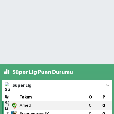
Süper Lig Puan Durumu
Süper Lig
#
Takım
O
P
1
Amed
0
0
2
Erzurumspor FK
0
0