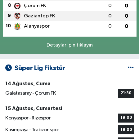
8
Çorum FK
0
0
9
Gaziantep FK
0
0
10
Alanyaspor
0
0
Detaylar için tıklayın
Süper Lig Fikstür
14 Ağustos, Cuma
Galatasaray - Çorum FK
21:30
15 Ağustos, Cumartesi
Konyaspor - Rizespor
19:00
Kasımpaşa - Trabzonspor
19:00