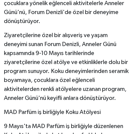
çocuklara yönelik eğlenceli aktivitelerle Anneler
Günü'nü, Forum Denizli'de özel bir deneyime
GENEL
dönüştürüyor.
GÜNDEM
Ziyaretçilerine özel bir alışveriş ve yaşam
deneyimi sunan Forum Denizli, Anneler Günü
Güvenlik
kapsamında 9-10 Mayıs tarihlerinde
HABERDE İNSAN
ziyaretçilerine özel atölye ve etkinliklerle dolu bir
program sunuyor. Koku deneyimlerinden seramik
İNSAN
boyamaya, çocuklara özel eğlenceli
aktivitelerden renkli atölyelere uzanan program,
İş Dünyası
Anneler Günü'nü keyifli anlara dönüştürüyor.
Jandarma
MAD Parfüm iş birliğiyle Koku Atölyesi
Kadın
9 Mayıs'ta MAD Parfüm iş birliğiyle düzenlenen