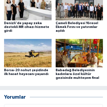
Denizli'de yapay zeka
Çameli Belediyesi Yöresel
destekli MR cihazı hizmete
Ekmek Fırını ve yatırımlar
girdi
açıldı
Borsa-20 nohut çeşidinde
Babadağ Belediyesinin
ilk hasat heyecanı yaşandı
kadınlara özel kültür
gezisinde muhteşem final
Yorumlar