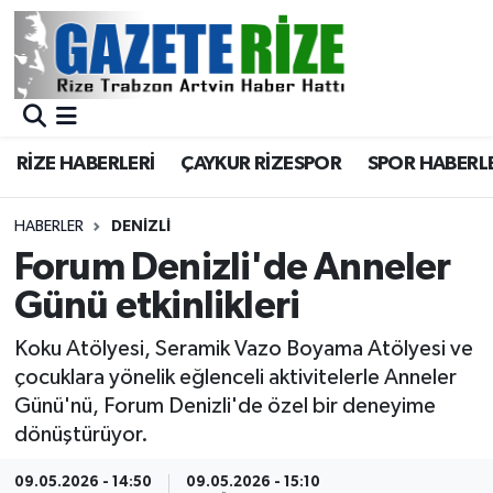
BÖLGEMİZ
Merkez Nöbetçi Eczaneler
SPOR
Merkez Hava Durumu
RİZE HABERLERİ
ÇAYKUR RİZESPOR
SPOR HABERL
Asayiş
Merkez Trafik Yoğunluk Haritası
HABERLER
DENIZLI
Rize Jandarma Komutanlığı
Süper Lig Puan Durumu ve Fikstür
Forum Denizli'de Anneler
Günü etkinlikleri
Bilim Teknoloji
Tüm Manşetler
Koku Atölyesi, Seramik Vazo Boyama Atölyesi ve
Bölge
Son Dakika Haberleri
çocuklara yönelik eğlenceli aktivitelerle Anneler
Günü'nü, Forum Denizli'de özel bir deneyime
Advertising news
Haber Arşivi
dönüştürüyor.
Canlı Maç
09.05.2026 - 14:50
09.05.2026 - 15:10