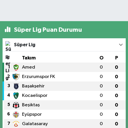
Süper Lig Puan Durumu
Süper Lig
#
Takım
O
P
1
Amed
0
0
2
Erzurumspor FK
0
0
3
Başakşehir
0
0
4
Kocaelispor
0
0
5
Beşiktaş
0
0
6
Eyüpspor
0
0
7
Galatasaray
0
0