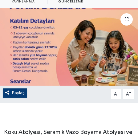
YAYINLANMA
GÜNCELLEME
ÇEVRE
Dış Haberler
Dünya
EĞİTİM
EKONOMİ
English News
Paylaş
-
+
A
A
Finans
Flaş Haber
Koku Atölyesi, Seramik Vazo Boyama Atölyesi ve
Gayrimenkul