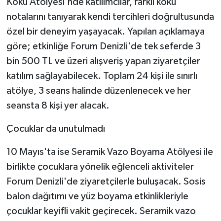
Koku Atölyesi'nde katılımcılar, farklı koku
KÜLTÜR SANAT
notalarını tanıyarak kendi tercihleri doğrultusunda
MAGAZİN
özel bir deneyim yaşayacak. Yapılan açıklamaya
göre; etkinliğe Forum Denizli'de tek seferde 3
Otomobil
bin 500 TL ve üzeri alışveriş yapan ziyaretçiler
katılım sağlayabilecek. Toplam 24 kişi ile sınırlı
POLİTİKA
atölye, 3 seans halinde düzenlenecek ve her
Sağlık
seansta 8 kişi yer alacak.
Çocuklar da unutulmadı
SİYASET
10 Mayıs'ta ise Seramik Vazo Boyama Atölyesi ile
SPOR HABERLERİ
birlikte çocuklara yönelik eğlenceli aktiviteler
TEKNOLOJİ
Forum Denizli'de ziyaretçilerle buluşacak. Sosis
balon dağıtımı ve yüz boyama etkinlikleriyle
Turizm
çocuklar keyifli vakit geçirecek. Seramik vazo