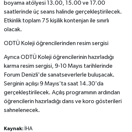
boyama atölyesi 13.00, 15.00 ve 17.00
ÜLKE GÜNDEMİ
saatlerinde üç seans halinde gerçekleştirilecek.
Etkinlik toplam 75 kişilik kontenjan ile sınırlı
YAŞAM
olacak.
YEREL
ODTÜ Koleji öğrencilerinden resim sergisi
Yerel Haberler
Ayrıca ODTÜ Koleji öğrencilerinin hazırladığı
karma resim sergisi, 9-10 Mayıs tarihlerinde
Forum Denizli'de sanatseverlerle buluşacak.
Serginin açılışı 9 Mayıs'ta saat 14.30'da
gerçekleştirilecek. Açılış programının ardından
öğrencilerin hazırladığı dans ve koro gösterileri
sahnelenecek.
Kaynak:
İHA