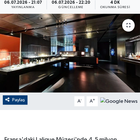
06.07.2026 - 21:07
06.07.2026 - 22:20
4 DK
YAYINLANMA
GÜNCELLEME
OKUNMA SÜRESI
ÇEVRE
Dış Haberler
Dünya
EĞİTİM
EKONOMİ
English News
Paylaş
-
+
A
A
Finans
Flaş Haber
Gayrimenkul
Fransa'daki Lalique Müzesi'nde 4,5 milyon