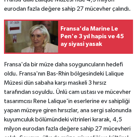
eurodan fazla değere sahip 27 mücevher çalındı.
GENEL
Fransa'da Marine Le
GÜNDEM
Pen'e 3 yıl hapis ve 45
ay siyasi yasak
Güvenlik
HABERDE İNSAN
Fransa'da bir müze daha soyguncuların hedefi
oldu. Fransa'nın Bas-Rhin bölgesindeki Lalique
İNSAN
Müzesi dün sabaha karşı maskeli 3 hırsız
tarafından soyuldu. Ünlü cam ustası ve mücevher
İş Dünyası
tasarımcısı Rene Lalique'in eserlerine ev sahipliği
Jandarma
yapan müzeye giren hırsızlar, ana sergi salonunda
kuyumculuk bölümündeki vitrinleri kırarak, 4,5
Kadın
milyon eurodan fazla değere sahip 27 mücevheri