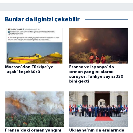
Bunlar da ilginizi çekebilir
Macron'dan Türkiye'ye
Fransa ve İspanya'da
'uçak' teşekkürü
orman yangını alarmı
sürüyor: Tahliye sayısı 330
bini geçti
Fransa'daki orman yangını
Ukrayna'nın da aralarında