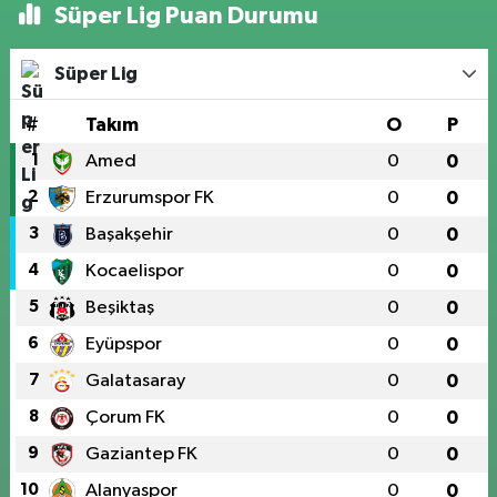
Süper Lig Puan Durumu
Süper Lig
#
Takım
O
P
1
Amed
0
0
2
Erzurumspor FK
0
0
3
Başakşehir
0
0
4
Kocaelispor
0
0
5
Beşiktaş
0
0
6
Eyüpspor
0
0
7
Galatasaray
0
0
8
Çorum FK
0
0
9
Gaziantep FK
0
0
10
Alanyaspor
0
0