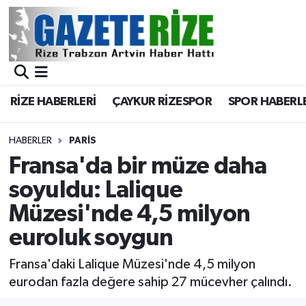
BÖLGEMİZ
Merkez Nöbetçi Eczaneler
SPOR
Merkez Hava Durumu
RİZE HABERLERİ
ÇAYKUR RİZESPOR
SPOR HABERL
Asayiş
Merkez Trafik Yoğunluk Haritası
HABERLER
PARİS
Rize Jandarma Komutanlığı
Süper Lig Puan Durumu ve Fikstür
Fransa'da bir müze daha
soyuldu: Lalique
Bilim Teknoloji
Tüm Manşetler
Müzesi'nde 4,5 milyon
Bölge
Son Dakika Haberleri
euroluk soygun
Advertising news
Haber Arşivi
Fransa'daki Lalique Müzesi'nde 4,5 milyon
eurodan fazla değere sahip 27 mücevher çalındı.
Canlı Maç