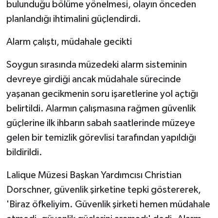
bulunduğu bölüme yönelmesi, olayın önceden
ÜLKE GÜNDEMİ
planlandığı ihtimalini güçlendirdi.
YAŞAM
Alarm çalıştı, müdahale gecikti
YEREL
Soygun sırasında müzedeki alarm sisteminin
devreye girdiği ancak müdahale sürecinde
Yerel Haberler
yaşanan gecikmenin soru işaretlerine yol açtığı
belirtildi. Alarmın çalışmasına rağmen güvenlik
güçlerine ilk ihbarın sabah saatlerinde müzeye
gelen bir temizlik görevlisi tarafından yapıldığı
bildirildi.
Lalique Müzesi Başkan Yardımcısı Christian
Dorschner, güvenlik şirketine tepki göstererek,
'Biraz öfkeliyim. Güvenlik şirketi hemen müdahale