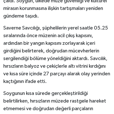
çaldı. Soygun, ülkede müze güvenliği ve kültürel
KÜLTÜR SANAT
mirasın korunmasına ilişkin tartışmaları yeniden
MAGAZİN
gündeme taşıdı.
Saverne Savcılığı, şüphelilerin yerel saatle 05.25
Otomobil
sıralarında önce müzenin acil çıkış kapısını,
POLİTİKA
ardından bir yangın kapısını zorlayarak içeri
girdiğini belirterek, doğrudan mücevherlerin
Sağlık
sergilendiği bölüme yöneldiğini aktardı. Savcılık,
hırsızların balyoz ve çekiçlerle altı vitrini kırdığını
SİYASET
ve kısa süre içinde 27 parçayı alarak olay yerinden
SPOR HABERLERİ
kaçtığının ifade etti.
TEKNOLOJİ
Soygunun kısa sürede gerçekleştirildiği
belirtilirken, hırsızların müzede rastgele hareket
Turizm
etmemesi ve doğrudan değerli parçaların