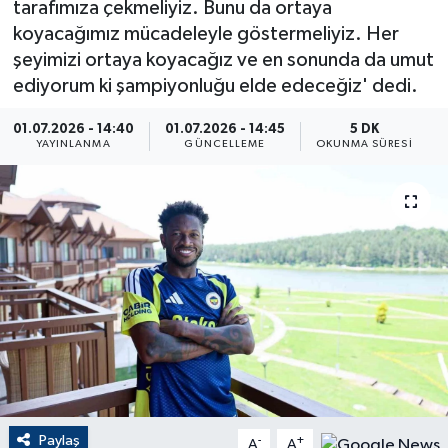
tarafımıza çekmeliyiz. Bunu da ortaya
koyacağımız mücadeleyle göstermeliyiz. Her
ÇEVRE
şeyimizi ortaya koyacağız ve en sonunda da umut
ediyorum ki şampiyonluğu elde edeceğiz' dedi.
Dış Haberler
01.07.2026 - 14:40
01.07.2026 - 14:45
5 DK
Dünya
YAYINLANMA
GÜNCELLEME
OKUNMA SÜRESI
EĞİTİM
EKONOMİ
English News
Finans
Flaş Haber
Paylaş
-
+
Gayrimenkul
A
A