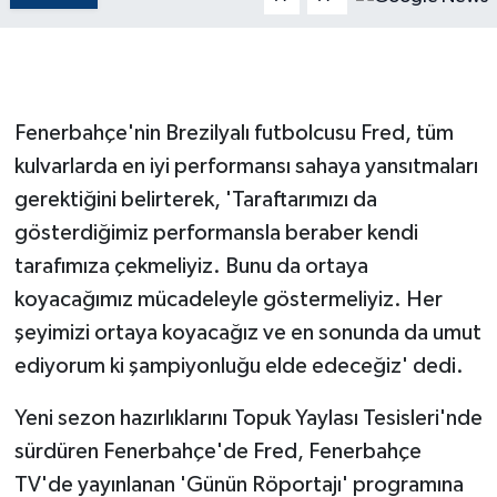
GENEL
GÜNDEM
Fenerbahçe'nin Brezilyalı futbolcusu Fred, tüm
kulvarlarda en iyi performansı sahaya yansıtmaları
Güvenlik
gerektiğini belirterek, 'Taraftarımızı da
HABERDE İNSAN
gösterdiğimiz performansla beraber kendi
tarafımıza çekmeliyiz. Bunu da ortaya
İNSAN
koyacağımız mücadeleyle göstermeliyiz. Her
şeyimizi ortaya koyacağız ve en sonunda da umut
İş Dünyası
ediyorum ki şampiyonluğu elde edeceğiz' dedi.
Jandarma
Yeni sezon hazırlıklarını Topuk Yaylası Tesisleri'nde
Kadın
sürdüren Fenerbahçe'de Fred, Fenerbahçe
TV'de yayınlanan 'Günün Röportajı' programına