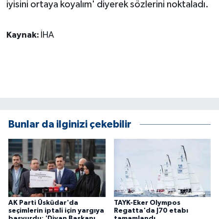
iyisini ortaya koyalım' diyerek sözlerini noktaladı.
Kaynak:
İHA
Bunlar da ilginizi çekebilir
AK Parti Üsküdar'da
TAYK-Eker Olympos
seçimlerin iptali için yargıya
Regatta'da J70 etabı
başvurdu: 'Divan Başkanı
tamamlandı