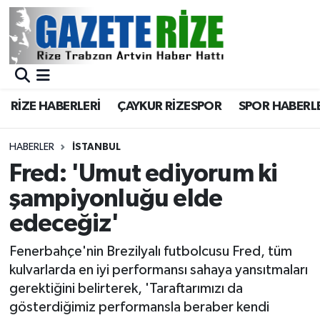
BÖLGEMİZ
Merkez Nöbetçi Eczaneler
SPOR
Merkez Hava Durumu
RİZE HABERLERİ
ÇAYKUR RİZESPOR
SPOR HABERL
Asayiş
Merkez Trafik Yoğunluk Haritası
HABERLER
İSTANBUL
Rize Jandarma Komutanlığı
Süper Lig Puan Durumu ve Fikstür
Fred: 'Umut ediyorum ki
şampiyonluğu elde
Bilim Teknoloji
Tüm Manşetler
edeceğiz'
Bölge
Son Dakika Haberleri
Fenerbahçe'nin Brezilyalı futbolcusu Fred, tüm
kulvarlarda en iyi performansı sahaya yansıtmaları
Advertising news
Haber Arşivi
gerektiğini belirterek, 'Taraftarımızı da
gösterdiğimiz performansla beraber kendi
Canlı Maç