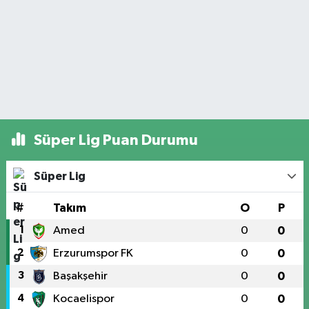
Süper Lig Puan Durumu
Süper Lig
#
Takım
O
P
1
Amed
0
0
2
Erzurumspor FK
0
0
3
Başakşehir
0
0
4
Kocaelispor
0
0