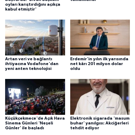
oyları karıştırdığını açıkça
kabul etmiştir'
Artan veri ve bağlantı
Erdemir'in yılın ilk yarısında
ihtiyacına Vodafone'dan
net kârı 201 milyon dolar
yeni anten teknolojisi
oldu
Küçükçekmece'de Açık Hava
Elektronik sigarada 'masum
Sinema Günleri 'Neşeli
buhar' yanılgısı: Akciğerleri
Günler' ile başladı
tehdit ediyor