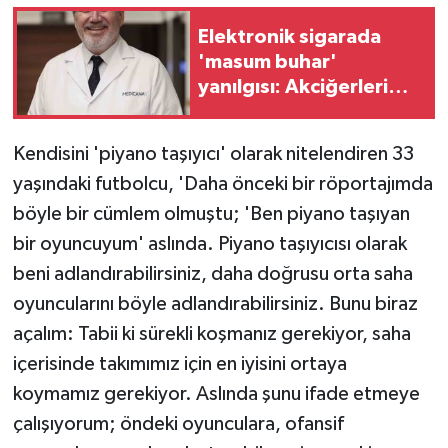
Elektronik sigarada
'masum buhar'
yanılgısı: Akciğerleri
tehdit ediyor
Kendisini 'piyano taşıyıcı' olarak nitelendiren 33
yaşındaki futbolcu, 'Daha önceki bir röportajımda
böyle bir cümlem olmuştu; 'Ben piyano taşıyan
bir oyuncuyum' aslında. Piyano taşıyıcısı olarak
beni adlandırabilirsiniz, daha doğrusu orta saha
oyuncularını böyle adlandırabilirsiniz. Bunu biraz
açalım: Tabii ki sürekli koşmanız gerekiyor, saha
içerisinde takımımız için en iyisini ortaya
koymamız gerekiyor. Aslında şunu ifade etmeye
çalışıyorum; öndeki oyunculara, ofansif