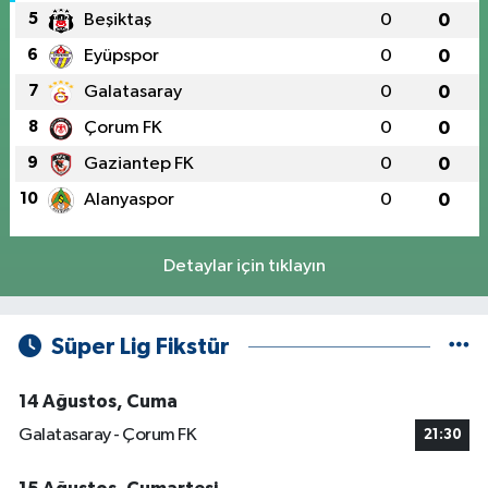
5
Beşiktaş
0
0
6
Eyüpspor
0
0
7
Galatasaray
0
0
8
Çorum FK
0
0
9
Gaziantep FK
0
0
10
Alanyaspor
0
0
Detaylar için tıklayın
Süper Lig Fikstür
14 Ağustos, Cuma
Galatasaray - Çorum FK
21:30