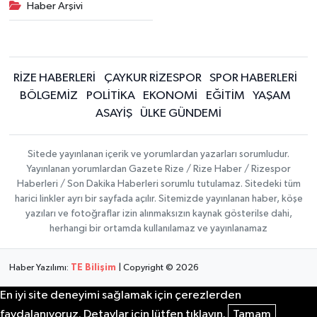
Haber Arşivi
RİZE HABERLERİ
ÇAYKUR RİZESPOR
SPOR HABERLERİ
BÖLGEMİZ
POLİTİKA
EKONOMİ
EĞİTİM
YAŞAM
ASAYİŞ
ÜLKE GÜNDEMİ
Sitede yayınlanan içerik ve yorumlardan yazarları sorumludur.
Yayınlanan yorumlardan Gazete Rize / Rize Haber / Rizespor
Haberleri / Son Dakika Haberleri sorumlu tutulamaz. Sitedeki tüm
harici linkler ayrı bir sayfada açılır. Sitemizde yayınlanan haber, köşe
yazıları ve fotoğraflar izin alınmaksızın kaynak gösterilse dahi,
herhangi bir ortamda kullanılamaz ve yayınlanamaz
Haber Yazılımı:
TE Bilişim
| Copyright © 2026
En iyi site deneyimi sağlamak için çerezlerden
faydalanıyoruz. Detaylar için lütfen tıklayın.
Tamam