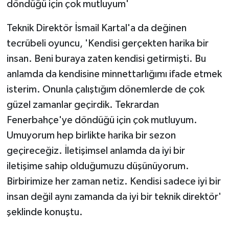
döndüğü için çok mutluyum'
ÜLKE GÜNDEMİ
Teknik Direktör İsmail Kartal'a da değinen
YAŞAM
tecrübeli oyuncu, 'Kendisi gerçekten harika bir
insan. Beni buraya zaten kendisi getirmişti. Bu
YEREL
anlamda da kendisine minnettarlığımı ifade etmek
Yerel Haberler
isterim. Onunla çalıştığım dönemlerde de çok
güzel zamanlar geçirdik. Tekrardan
Fenerbahçe'ye döndüğü için çok mutluyum.
Umuyorum hep birlikte harika bir sezon
geçireceğiz. İletişimsel anlamda da iyi bir
iletişime sahip olduğumuzu düşünüyorum.
Birbirimize her zaman netiz. Kendisi sadece iyi bir
insan değil aynı zamanda da iyi bir teknik direktör'
şeklinde konuştu.