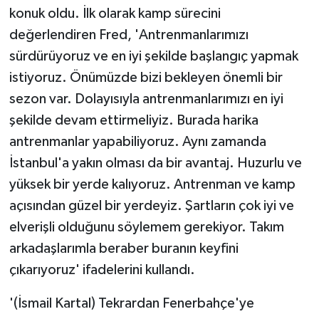
KÜLTÜR SANAT
konuk oldu. İlk olarak kamp sürecini
değerlendiren Fred, 'Antrenmanlarımızı
MAGAZİN
sürdürüyoruz ve en iyi şekilde başlangıç yapmak
istiyoruz. Önümüzde bizi bekleyen önemli bir
Otomobil
sezon var. Dolayısıyla antrenmanlarımızı en iyi
POLİTİKA
şekilde devam ettirmeliyiz. Burada harika
antrenmanlar yapabiliyoruz. Aynı zamanda
Sağlık
İstanbul'a yakın olması da bir avantaj. Huzurlu ve
yüksek bir yerde kalıyoruz. Antrenman ve kamp
SİYASET
açısından güzel bir yerdeyiz. Şartların çok iyi ve
SPOR HABERLERİ
elverişli olduğunu söylemem gerekiyor. Takım
arkadaşlarımla beraber buranın keyfini
TEKNOLOJİ
çıkarıyoruz' ifadelerini kullandı.
Turizm
'(İsmail Kartal) Tekrardan Fenerbahçe'ye