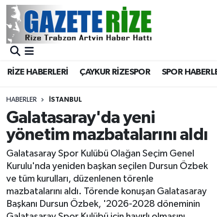
BÖLGEMİZ
Merkez Nöbetçi Eczaneler
SPOR
Merkez Hava Durumu
RİZE HABERLERİ
ÇAYKUR RİZESPOR
SPOR HABERL
Asayiş
Merkez Trafik Yoğunluk Haritası
HABERLER
İSTANBUL
Rize Jandarma Komutanlığı
Süper Lig Puan Durumu ve Fikstür
Galatasaray'da yeni
yönetim mazbatalarını aldı
Bilim Teknoloji
Tüm Manşetler
Galatasaray Spor Kulübü Olağan Seçim Genel
Bölge
Son Dakika Haberleri
Kurulu'nda yeniden başkan seçilen Dursun Özbek
ve tüm kurulları, düzenlenen törenle
Advertising news
Haber Arşivi
mazbatalarını aldı. Törende konuşan Galatasaray
Başkanı Dursun Özbek, '2026-2028 döneminin
Canlı Maç
Galatasaray Spor Kulübü için hayırlı olmasını