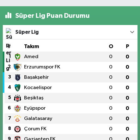
Süper Lig Puan Durumu
Süper Lig
#
Takım
O
P
1
Amed
0
0
2
Erzurumspor FK
0
0
3
Başakşehir
0
0
4
Kocaelispor
0
0
5
Beşiktaş
0
0
6
Eyüpspor
0
0
7
Galatasaray
0
0
8
Çorum FK
0
0
9
Gaziantep FK
0
0