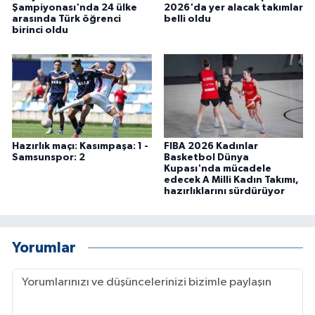
Şampiyonası'nda 24 ülke
2026'da yer alacak takımlar
arasında Türk öğrenci
belli oldu
birinci oldu
Hazırlık maçı: Kasımpaşa: 1 -
FIBA 2026 Kadınlar
Samsunspor: 2
Basketbol Dünya
Kupası'nda mücadele
edecek A Milli Kadın Takımı,
hazırlıklarını sürdürüyor
Yorumlar