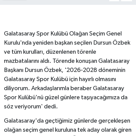
GENEL
GÜNDEM
Galatasaray Spor Kulübü Olağan Seçim Genel
Kurulu'nda yeniden başkan seçilen Dursun Özbek
Güvenlik
ve tüm kurulları, düzenlenen törenle
mazbatalarını aldı. Törende konuşan Galatasaray
HABERDE İNSAN
Başkanı Dursun Özbek, '2026-2028 döneminin
İNSAN
Galatasaray Spor Kulübü için hayırlı olmasını
diliyorum. Arkadaşlarımla beraber Galatasaray
İş Dünyası
Spor Kulübü'nü güzel günlere taşıyacağımıza da
söz veriyorum' dedi.
Jandarma
Galatasaray'da geçtiğimiz günlerde gerçekleşen
Kadın
olağan seçim genel kuruluna tek aday olarak giren