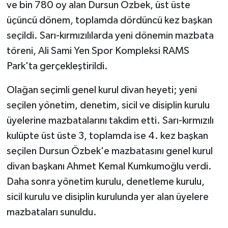
KÜLTÜR SANAT
ve bin 780 oy alan Dursun Özbek, üst üste
üçüncü dönem, toplamda dördüncü kez başkan
MAGAZİN
seçildi. Sarı-kırmızılılarda yeni dönemin mazbata
töreni, Ali Sami Yen Spor Kompleksi RAMS
Otomobil
Park'ta gerçekleştirildi.
POLİTİKA
Olağan seçimli genel kurul divan heyeti; yeni
seçilen yönetim, denetim, sicil ve disiplin kurulu
Sağlık
üyelerine mazbatalarını takdim etti. Sarı-kırmızılı
SİYASET
kulüpte üst üste 3, toplamda ise 4. kez başkan
seçilen Dursun Özbek'e mazbatasını genel kurul
SPOR HABERLERİ
divan başkanı Ahmet Kemal Kumkumoğlu verdi.
Daha sonra yönetim kurulu, denetleme kurulu,
TEKNOLOJİ
sicil kurulu ve disiplin kurulunda yer alan üyelere
Turizm
mazbataları sunuldu.