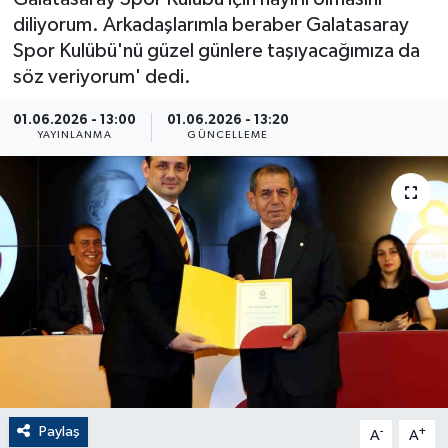
diliyorum. Arkadaşlarımla beraber Galatasaray
ÇEVRE
Spor Kulübü'nü güzel günlere taşıyacağımıza da
söz veriyorum' dedi.
Dış Haberler
01.06.2026 - 13:00
01.06.2026 - 13:20
Dünya
YAYINLANMA
GÜNCELLEME
EĞİTİM
EKONOMİ
English News
Finans
Flaş Haber
Paylaş
-
+
A
A
Gayrimenkul