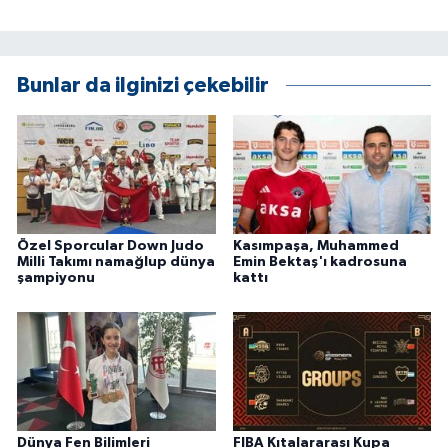
Bunlar da ilginizi çekebilir
Özel Sporcular Down Judo
Kasımpaşa, Muhammed
Milli Takımı namağlup dünya
Emin Bektaş'ı kadrosuna
şampiyonu
kattı
Dünya Fen Bilimleri
FIBA Kıtalararası Kupa