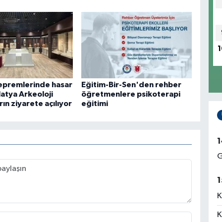
1
epremlerinde hasar
Eğitim-Bir-Sen'den rehber
atya Arkeoloji
öğretmenlere psikoterapi
ın ziyarete açılıyor
eğitimi
1
G
1
K
K