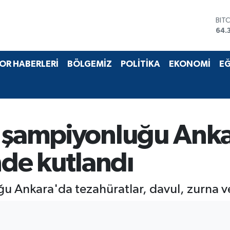
BIT
64.
DO
47,
EU
OR HABERLERİ
BÖLGEMİZ
POLİTİKA
EKONOMİ
EĞ
55,
STE
64,
GRA
661
BİS
n şampiyonluğu Anka
13.
nde kutlandı
u Ankara'da tezahüratlar, davul, zurna ve 