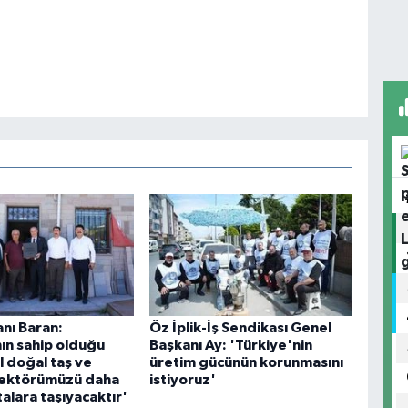
nı Baran:
Öz İplik-İş Sendikası Genel
nın sahip olduğu
Başkanı Ay: 'Türkiye'nin
l doğal taş ve
üretim gücünün korunmasını
ektörümüzü daha
istiyoruz'
alara taşıyacaktır'