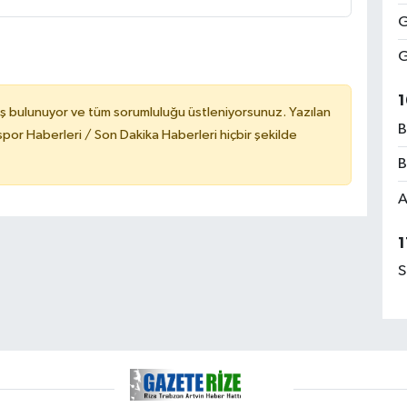
G
G
1
ş bulunuyor ve tüm sorumluluğu üstleniyorsunuz. Yazılan
B
or Haberleri / Son Dakika Haberleri hiçbir şekilde
B
A
1
S