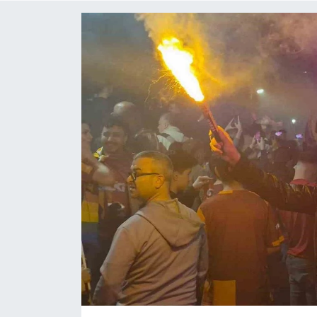
ÇEVRE
Dış Haberler
Dünya
EĞİTİM
EKONOMİ
English News
Finans
Flaş Haber
Gayrimenkul