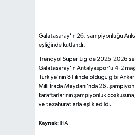
GENEL
GÜNDEM
Galatasaray'ın 26. şampiyonluğu Ankar
eşliğinde kutlandı.
Güvenlik
Trendyol Süper Lig'de 2025-2026 se
HABERDE İNSAN
Galatasaray'ın Antalyaspor'u 4-2 mağl
İNSAN
Türkiye'nin 81 ilinde olduğu gibi Anka
Milli İrada Meydanı'nda 26. şampiyonl
İş Dünyası
taraftarlarının şampiyonluk coşkusuna,
ve tezahüratlarla eşlik edildi.
Jandarma
Kadın
Kaynak:
İHA