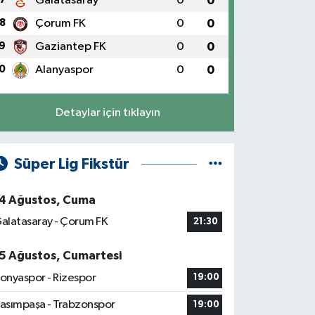
Galatasaray
0
0
8
Çorum FK
0
0
9
Gaziantep FK
0
0
0
Alanyaspor
0
0
Detaylar için tıklayın
Süper Lig Fikstür
4 Ağustos, Cuma
alatasaray - Çorum FK
21:30
5 Ağustos, Cumartesi
onyaspor - Rizespor
19:00
asımpaşa - Trabzonspor
19:00