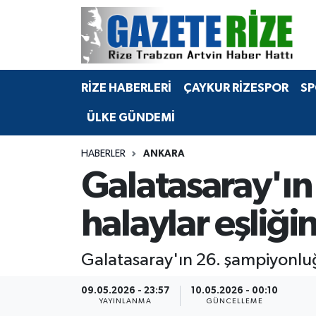
BÖLGEMİZ
Merkez Nöbetçi Eczaneler
RİZE HABERLERİ
ÇAYKUR RİZESPOR
SP
SPOR
Merkez Hava Durumu
ÜLKE GÜNDEMİ
Asayiş
Merkez Trafik Yoğunluk Haritası
HABERLER
ANKARA
Rize Jandarma Komutanlığı
Süper Lig Puan Durumu ve Fikstür
Galatasaray'ı
Bilim Teknoloji
Tüm Manşetler
halaylar eşliği
Bölge
Son Dakika Haberleri
Galatasaray'ın 26. şampiyonluğ
Advertising news
Haber Arşivi
09.05.2026 - 23:57
10.05.2026 - 00:10
YAYINLANMA
GÜNCELLEME
Canlı Maç