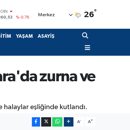
COIN
°
26
Merkez
360,53
%-0.76
LAR
7069
%0.17
RO
İTİM
YAŞAM
ASAYİŞ
0265
%0.01
RLİN
1897
%0.02
M ALTIN
8.49
%2.12
T100
ra'da zurna ve
887
%64
halaylar eşliğinde kutlandı.
-
+
A
A