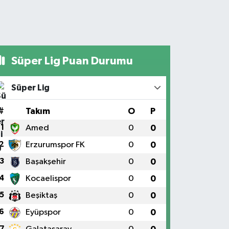
Süper Lig Puan Durumu
Süper Lig
#
Takım
O
P
1
Amed
0
0
2
Erzurumspor FK
0
0
3
Başakşehir
0
0
4
Kocaelispor
0
0
5
Beşiktaş
0
0
6
Eyüpspor
0
0
7