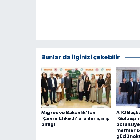
KÜLTÜR SANAT
MAGAZİN
Otomobil
POLİTİKA
Bunlar da ilginizi çekebilir
Sağlık
SİYASET
SPOR HABERLERİ
Migros ve Bakanlık'tan
ATO Başka
TEKNOLOJİ
'Çevre Etiketli' ürünler için iş
'Gölbaşı'
birliği
potansiye
Turizm
mermer s
güçlü nokt