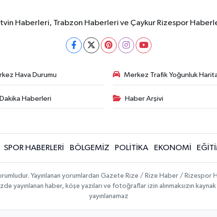
rtvin Haberleri, Trabzon Haberleri ve Çaykur Rizespor Haberl
rkez Hava Durumu
Merkez Trafik Yoğunluk Harita
Dakika Haberleri
Haber Arşivi
SPOR HABERLERİ
BÖLGEMİZ
POLİTİKA
EKONOMİ
EĞİT
 sorumludur. Yayınlanan yorumlardan Gazete Rize / Rize Haber / Rizespor H
temizde yayınlanan haber, köşe yazıları ve fotoğraflar izin alınmaksızın kayn
yayınlanamaz