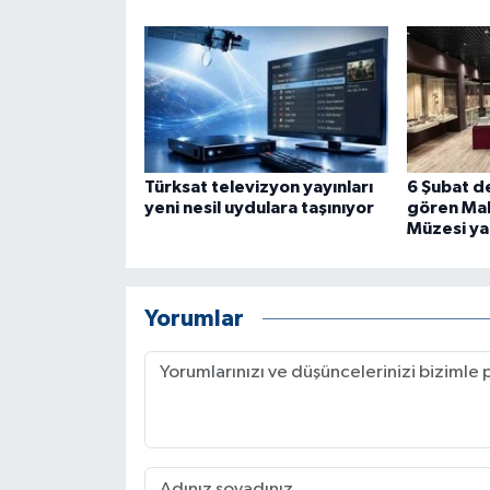
ÜLKE GÜNDEMİ
YAŞAM
YEREL
Yerel Haberler
Türksat televizyon yayınları
6 Şubat d
yeni nesil uydulara taşınıyor
gören Mal
Müzesi yar
Yorumlar