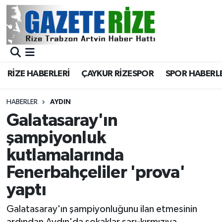
BÖLGEMİZ
Merkez Nöbetçi Eczaneler
SPOR
Merkez Hava Durumu
RİZE HABERLERİ
ÇAYKUR RİZESPOR
SPOR HABERL
Asayiş
Merkez Trafik Yoğunluk Haritası
HABERLER
AYDIN
Rize Jandarma Komutanlığı
Süper Lig Puan Durumu ve Fikstür
Galatasaray'ın
şampiyonluk
Bilim Teknoloji
Tüm Manşetler
kutlamalarında
Bölge
Son Dakika Haberleri
Fenerbahçeliler 'prova'
yaptı
Advertising news
Haber Arşivi
Galatasaray'ın şampiyonluğunu ilan etmesinin
Canlı Maç