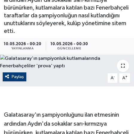
ardından Aydın'da sokaklar sarı-kırmızıya
bürünürken, kutlamalara katılan bazı Fenerbahçeli
ÇEVRE
taraftarlar da şampiyonluğun nasıl kutlandığını
unuttuklarını söyleyerek, kulüp yönetimine sitem
Dış Haberler
etti.
Dünya
10.05.2026 - 00:20
10.05.2026 - 00:30
YAYINLANMA
GÜNCELLEME
EĞİTİM
EKONOMİ
Paylaş
-
+
A
A
English News
Finans
Galatasaray'ın şampiyonluğunu ilan etmesinin
Flaş Haber
ardından Aydın'da sokaklar sarı-kırmızıya
bürünürken, kutlamalara katılan bazı Fenerbahçeli
Gayrimenkul