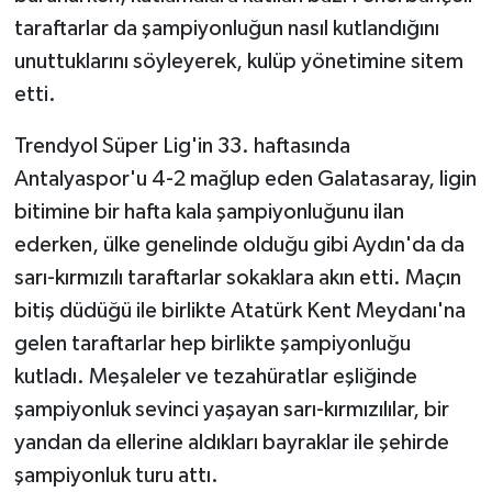
taraftarlar da şampiyonluğun nasıl kutlandığını
GENEL
unuttuklarını söyleyerek, kulüp yönetimine sitem
etti.
GÜNDEM
Trendyol Süper Lig'in 33. haftasında
Güvenlik
Antalyaspor'u 4-2 mağlup eden Galatasaray, ligin
bitimine bir hafta kala şampiyonluğunu ilan
HABERDE İNSAN
ederken, ülke genelinde olduğu gibi Aydın'da da
İNSAN
sarı-kırmızılı taraftarlar sokaklara akın etti. Maçın
bitiş düdüğü ile birlikte Atatürk Kent Meydanı'na
İş Dünyası
gelen taraftarlar hep birlikte şampiyonluğu
kutladı. Meşaleler ve tezahüratlar eşliğinde
Jandarma
şampiyonluk sevinci yaşayan sarı-kırmızılılar, bir
yandan da ellerine aldıkları bayraklar ile şehirde
Kadın
şampiyonluk turu attı.