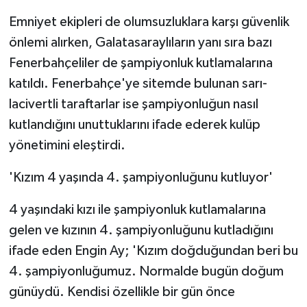
KÜLTÜR SANAT
Emniyet ekipleri de olumsuzluklara karşı güvenlik
MAGAZİN
önlemi alırken, Galatasaraylıların yanı sıra bazı
Fenerbahçeliler de şampiyonluk kutlamalarına
Otomobil
katıldı. Fenerbahçe'ye sitemde bulunan sarı-
lacivertli taraftarlar ise şampiyonluğun nasıl
POLİTİKA
kutlandığını unuttuklarını ifade ederek kulüp
yönetimini eleştirdi.
Sağlık
'Kızım 4 yaşında 4. şampiyonluğunu kutluyor'
SİYASET
4 yaşındaki kızı ile şampiyonluk kutlamalarına
SPOR HABERLERİ
gelen ve kızının 4. şampiyonluğunu kutladığını
TEKNOLOJİ
ifade eden Engin Ay; 'Kızım doğduğundan beri bu
4. şampiyonluğumuz. Normalde bugün doğum
Turizm
günüydü. Kendisi özellikle bir gün önce