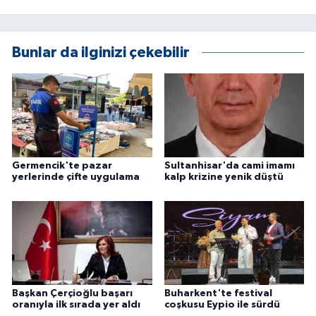
Bunlar da ilginizi çekebilir
Germencik'te pazar
Sultanhisar'da cami imamı
yerlerinde çifte uygulama
kalp krizine yenik düştü
Başkan Çerçioğlu başarı
Buharkent'te festival
oranıyla ilk sırada yer aldı
coşkusu Eypio ile sürdü