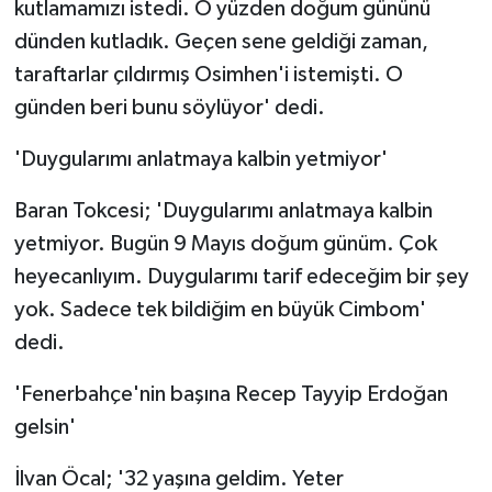
kutlamamızı istedi. O yüzden doğum gününü
ÜLKE GÜNDEMİ
dünden kutladık. Geçen sene geldiği zaman,
taraftarlar çıldırmış Osimhen'i istemişti. O
YAŞAM
günden beri bunu söylüyor' dedi.
YEREL
'Duygularımı anlatmaya kalbin yetmiyor'
Yerel Haberler
Baran Tokcesi; 'Duygularımı anlatmaya kalbin
yetmiyor. Bugün 9 Mayıs doğum günüm. Çok
heyecanlıyım. Duygularımı tarif edeceğim bir şey
yok. Sadece tek bildiğim en büyük Cimbom'
dedi.
'Fenerbahçe'nin başına Recep Tayyip Erdoğan
gelsin'
İlvan Öcal; '32 yaşına geldim. Yeter