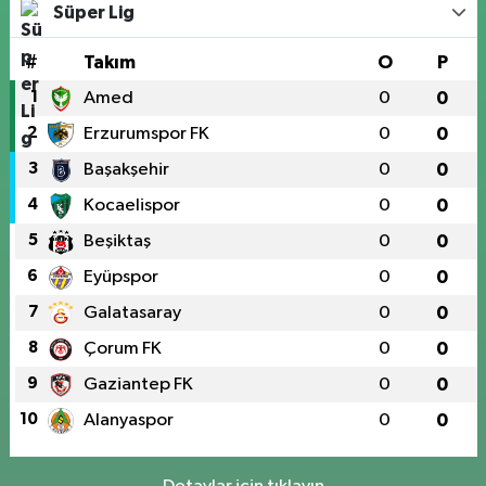
Süper Lig
#
Takım
O
P
1
Amed
0
0
2
Erzurumspor FK
0
0
3
Başakşehir
0
0
4
Kocaelispor
0
0
5
Beşiktaş
0
0
6
Eyüpspor
0
0
7
Galatasaray
0
0
8
Çorum FK
0
0
9
Gaziantep FK
0
0
10
Alanyaspor
0
0