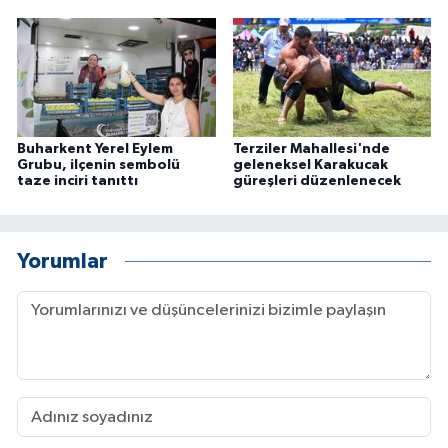
Buharkent Yerel Eylem
Terziler Mahallesi'nde
Grubu, ilçenin sembolü
geleneksel Karakucak
taze inciri tanıttı
güreşleri düzenlenecek
Yorumlar