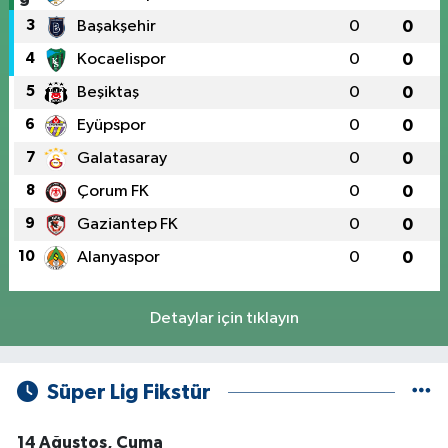
3
Başakşehir
0
0
4
Kocaelispor
0
0
5
Beşiktaş
0
0
6
Eyüpspor
0
0
7
Galatasaray
0
0
8
Çorum FK
0
0
9
Gaziantep FK
0
0
10
Alanyaspor
0
0
Detaylar için tıklayın
Süper Lig Fikstür
14 Ağustos, Cuma