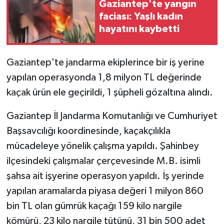
Gaziantep'te yangın
faciası: Yaşlı kadın
GENEL
hayatını kaybetti
GÜNDEM
Gaziantep'te jandarma ekiplerince bir iş yerine
Güvenlik
yapılan operasyonda 1,8 milyon TL değerinde
kaçak ürün ele geçirildi, 1 şüpheli gözaltına alındı.
HABERDE İNSAN
Gaziantep İl Jandarma Komutanlığı ve Cumhuriyet
İNSAN
Başsavcılığı koordinesinde, kaçakçılıkla
mücadeleye yönelik çalışma yapıldı. Şahinbey
İş Dünyası
ilçesindeki çalışmalar çerçevesinde M.B. isimli
şahsa ait işyerine operasyon yapıldı. İş yerinde
Jandarma
yapılan aramalarda piyasa değeri 1 milyon 860
Kadın
bin TL olan gümrük kaçağı 159 kilo nargile
kömürü, 23 kilo nargile tütünü, 31 bin 500 adet