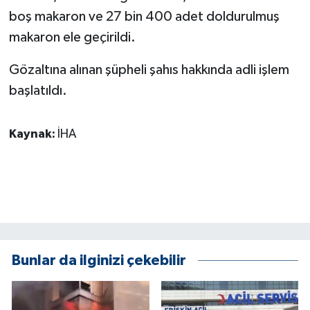
KÜLTÜR SANAT
boş makaron ve 27 bin 400 adet doldurulmuş
makaron ele geçirildi.
MAGAZİN
Gözaltına alınan şüpheli şahıs hakkında adli işlem
Otomobil
başlatıldı.
POLİTİKA
Kaynak:
İHA
Sağlık
SİYASET
SPOR HABERLERİ
TEKNOLOJİ
Bunlar da ilginizi çekebilir
Turizm