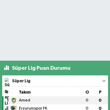
Süper Lig Puan Durumu
Süper Lig
#
Takım
O
P
1
Amed
0
0
2
Erzurumspor FK
0
0