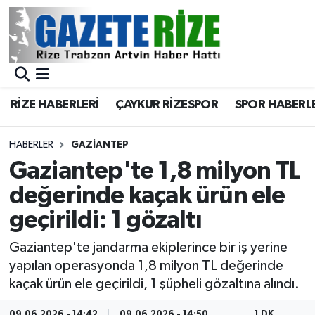
BÖLGEMİZ
Merkez Nöbetçi Eczaneler
SPOR
Merkez Hava Durumu
RİZE HABERLERİ
ÇAYKUR RİZESPOR
SPOR HABERL
Asayiş
Merkez Trafik Yoğunluk Haritası
HABERLER
GAZIANTEP
Rize Jandarma Komutanlığı
Süper Lig Puan Durumu ve Fikstür
Gaziantep'te 1,8 milyon TL
değerinde kaçak ürün ele
Bilim Teknoloji
Tüm Manşetler
geçirildi: 1 gözaltı
Bölge
Son Dakika Haberleri
Gaziantep'te jandarma ekiplerince bir iş yerine
yapılan operasyonda 1,8 milyon TL değerinde
Advertising news
Haber Arşivi
kaçak ürün ele geçirildi, 1 şüpheli gözaltına alındı.
Canlı Maç
09.06.2026 - 14:42
09.06.2026 - 14:50
1 DK