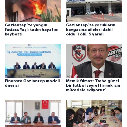
ÜLKE GÜNDEMİ
YAŞAM
Gaziantep'te yangın
Gaziantep'te çocukların
faciası: Yaşlı kadın hayatını
kavgasına aileleri dahil
YEREL
kaybetti
oldu: 1 ölü, 5 yaralı
Yerel Haberler
Finansta Gaziantep modeli
Memik Yılmaz: 'Daha güzel
önerisi
bir futbol seyrettirmek için
mücadele ediyoruz'