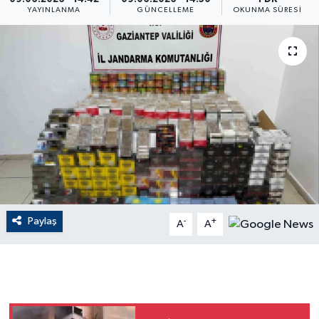
YAYINLANMA
GÜNCELLEME
OKUNMA SÜRESI
ÇEVRE
Dış Haberler
Dünya
EĞİTİM
EKONOMİ
English News
Paylaş
-
+
A
A
Finans
Flaş Haber
Gayrimenkul