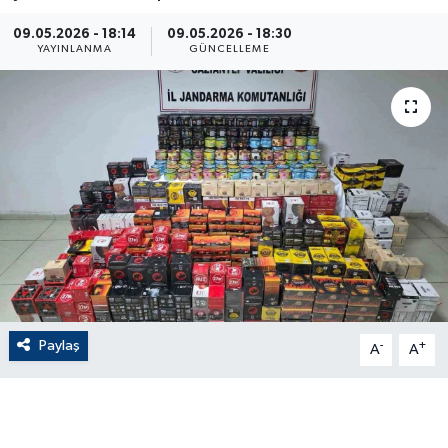
ÇEVRE
09.05.2026 - 18:14
09.05.2026 - 18:30
YAYINLANMA
GÜNCELLEME
Dış Haberler
Dünya
EĞİTİM
EKONOMİ
English News
Finans
Paylaş
-
+
A
A
Flaş Haber
Gayrimenkul