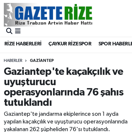
BÖLGEMİZ
Merkez Nöbetçi Eczaneler
SPOR
Merkez Hava Durumu
RİZE HABERLERİ
ÇAYKUR RİZESPOR
SPOR HABERL
Asayiş
Merkez Trafik Yoğunluk Haritası
HABERLER
GAZIANTEP
Rize Jandarma Komutanlığı
Süper Lig Puan Durumu ve Fikstür
Gaziantep'te kaçakçılık ve
uyuşturucu
Bilim Teknoloji
Tüm Manşetler
operasyonlarında 76 şahıs
Bölge
Son Dakika Haberleri
tutuklandı
Advertising news
Haber Arşivi
Gaziantep'te jandarma ekiplerince son 1 ayda
yapılan kaçakçılık ve uyuşturucu operasyonlarında
Canlı Maç
yakalanan 262 şüpheliden 76'sı tutuklandı.