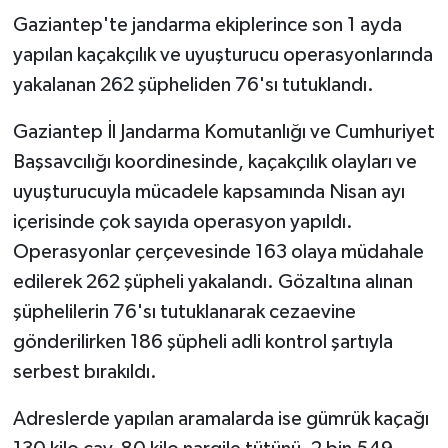
Gaziantep'te jandarma ekiplerince son 1 ayda
GENEL
yapılan kaçakçılık ve uyuşturucu operasyonlarında
yakalanan 262 şüpheliden 76'sı tutuklandı.
GÜNDEM
Gaziantep İl Jandarma Komutanlığı ve Cumhuriyet
Güvenlik
Başsavcılığı koordinesinde, kaçakçılık olayları ve
uyuşturucuyla mücadele kapsamında Nisan ayı
HABERDE İNSAN
içerisinde çok sayıda operasyon yapıldı.
Operasyonlar çerçevesinde 163 olaya müdahale
İNSAN
edilerek 262 şüpheli yakalandı. Gözaltına alınan
İş Dünyası
şüphelilerin 76'sı tutuklanarak cezaevine
gönderilirken 186 şüpheli adli kontrol şartıyla
Jandarma
serbest bırakıldı.
Kadın
Adreslerde yapılan aramalarda ise gümrük kaçağı