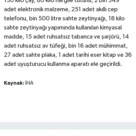
130 kilo çay, 80 kilo nargile tütünü, 2 bin 549
KÜLTÜR SANAT
adet elektronik malzeme, 251 adet akıllı cep
MAGAZİN
telefonu, bin 500 litre sahte zeytinyağı, 18 kilo
sahte zeytinyağı yapımında kullanılan kimyasal
Otomobil
madde, 15 adet ruhsatsız tabanca ve şarjörü, 14
adet ruhsatsız av tüfeği, bin 16 adet mühimmat,
POLİTİKA
27 adet sahte plaka, 1 adet tarihi eser kitap ve 36
adet uyuşturucu kullanma aparatı ele geçirildi.
Sağlık
SİYASET
Kaynak:
İHA
SPOR HABERLERİ
TEKNOLOJİ
Turizm