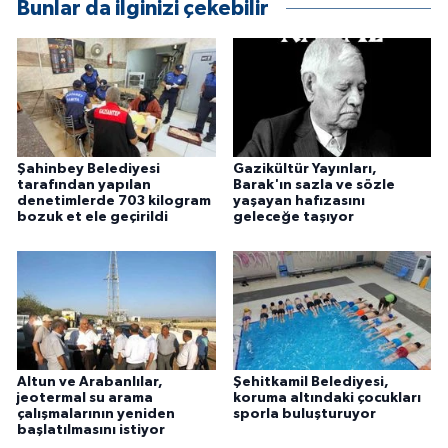
Bunlar da ilginizi çekebilir
ÜLKE GÜNDEMİ
YAŞAM
YEREL
Yerel Haberler
Şahinbey Belediyesi
Gazikültür Yayınları,
tarafından yapılan
Barak'ın sazla ve sözle
denetimlerde 703 kilogram
yaşayan hafızasını
bozuk et ele geçirildi
geleceğe taşıyor
Altun ve Arabanlılar,
Şehitkamil Belediyesi,
jeotermal su arama
koruma altındaki çocukları
çalışmalarının yeniden
sporla buluşturuyor
başlatılmasını istiyor