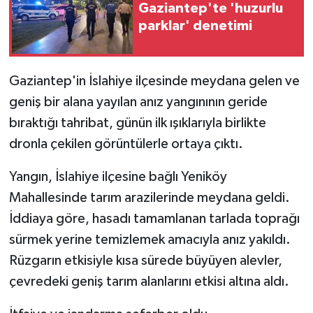
Gaziantep'te 'huzurlu
parklar' denetimi
GENEL
GÜNDEM
Gaziantep'in İslahiye ilçesinde meydana gelen ve
geniş bir alana yayılan anız yangınının geride
Güvenlik
bıraktığı tahribat, günün ilk ışıklarıyla birlikte
HABERDE İNSAN
dronla çekilen görüntülerle ortaya çıktı.
İNSAN
Yangın, İslahiye ilçesine bağlı Yeniköy
Mahallesinde tarım arazilerinde meydana geldi.
İş Dünyası
İddiaya göre, hasadı tamamlanan tarlada toprağı
sürmek yerine temizlemek amacıyla anız yakıldı.
Jandarma
Rüzgarın etkisiyle kısa sürede büyüyen alevler,
çevredeki geniş tarım alanlarını etkisi altına aldı.
Kadın