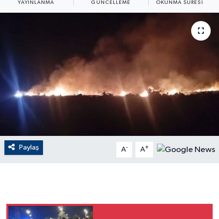
YAYINLANMA
GÜNCELLEME
OKUNMA SÜRESI
ÇEVRE
Dış Haberler
Dünya
EĞİTİM
EKONOMİ
English News
Paylaş
-
+
A
A
Finans
Flaş Haber
Gayrimenkul