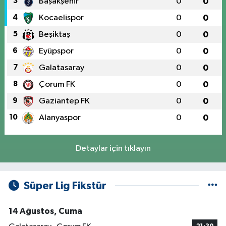
3
Başakşehir
0
0
4
Kocaelispor
0
0
5
Beşiktaş
0
0
6
Eyüpspor
0
0
7
Galatasaray
0
0
8
Çorum FK
0
0
9
Gaziantep FK
0
0
10
Alanyaspor
0
0
Detaylar için tıklayın
Süper Lig Fikstür
14 Ağustos, Cuma