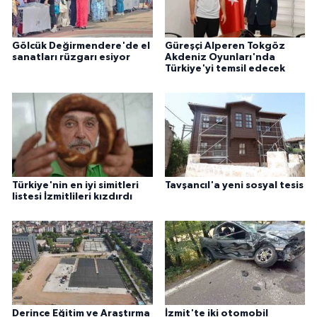
Gölcük Değirmendere'de el
Güreşçi Alperen Tokgöz
sanatları rüzgarı esiyor
Akdeniz Oyunları'nda
Türkiye'yi temsil edecek
Türkiye'nin en iyi simitleri
Tavşancıl'a yeni sosyal tesis
listesi İzmitlileri kızdırdı
Derince Eğitim ve Araştırma
İzmit'te iki otomobil