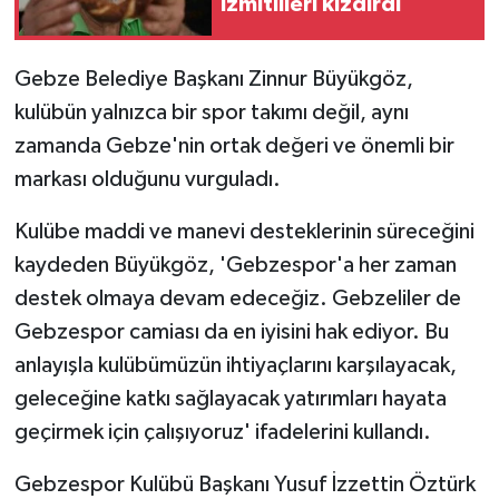
İzmitlileri kızdırdı
KÜLTÜR SANAT
MAGAZİN
Gebze Belediye Başkanı Zinnur Büyükgöz,
kulübün yalnızca bir spor takımı değil, aynı
Otomobil
zamanda Gebze'nin ortak değeri ve önemli bir
markası olduğunu vurguladı.
POLİTİKA
Kulübe maddi ve manevi desteklerinin süreceğini
Sağlık
kaydeden Büyükgöz, 'Gebzespor'a her zaman
SİYASET
destek olmaya devam edeceğiz. Gebzeliler de
Gebzespor camiası da en iyisini hak ediyor. Bu
SPOR HABERLERİ
anlayışla kulübümüzün ihtiyaçlarını karşılayacak,
geleceğine katkı sağlayacak yatırımları hayata
TEKNOLOJİ
geçirmek için çalışıyoruz' ifadelerini kullandı.
Turizm
Gebzespor Kulübü Başkanı Yusuf İzzettin Öztürk