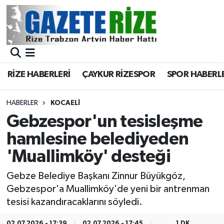
BÖLGEMİZ
Merkez Nöbetçi Eczaneler
SPOR
Merkez Hava Durumu
RİZE HABERLERİ
ÇAYKUR RİZESPOR
SPOR HABERL
Asayiş
Merkez Trafik Yoğunluk Haritası
HABERLER
KOCAELI
Rize Jandarma Komutanlığı
Süper Lig Puan Durumu ve Fikstür
Gebzespor'un tesisleşme
hamlesine belediyeden
Bilim Teknoloji
Tüm Manşetler
'Muallimköy' desteği
Bölge
Son Dakika Haberleri
Gebze Belediye Başkanı Zinnur Büyükgöz,
Gebzespor'a Muallimköy'de yeni bir antrenman
Advertising news
Haber Arşivi
tesisi kazandıracaklarını söyledi.
Canlı Maç
02.07.2026 - 17:39
02.07.2026 - 17:45
1 DK