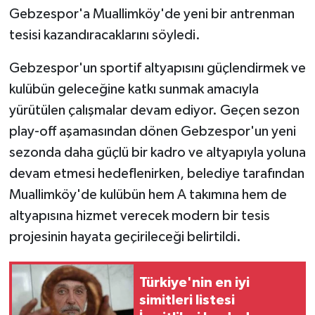
Gebzespor'a Muallimköy'de yeni bir antrenman
GENEL
tesisi kazandıracaklarını söyledi.
Gebzespor'un sportif altyapısını güçlendirmek ve
GÜNDEM
kulübün geleceğine katkı sunmak amacıyla
Güvenlik
yürütülen çalışmalar devam ediyor. Geçen sezon
play-off aşamasından dönen Gebzespor'un yeni
HABERDE İNSAN
sezonda daha güçlü bir kadro ve altyapıyla yoluna
devam etmesi hedeflenirken, belediye tarafından
İNSAN
Muallimköy'de kulübün hem A takımına hem de
İş Dünyası
altyapısına hizmet verecek modern bir tesis
projesinin hayata geçirileceği belirtildi.
Jandarma
Türkiye'nin en iyi
Kadın
simitleri listesi