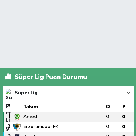
Süper Lig Puan Durumu
Süper Lig
#
Takım
O
P
1
Amed
0
0
2
Erzurumspor FK
0
0