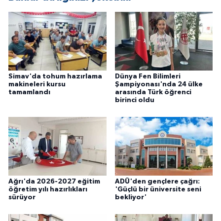
Simav'da tohum hazırlama
Dünya Fen Bilimleri
makineleri kursu
Şampiyonası'nda 24 ülke
tamamlandı
arasında Türk öğrenci
birinci oldu
Ağrı'da 2026-2027 eğitim
ADÜ'den gençlere çağrı:
öğretim yılı hazırlıkları
'Güçlü bir üniversite seni
sürüyor
bekliyor'