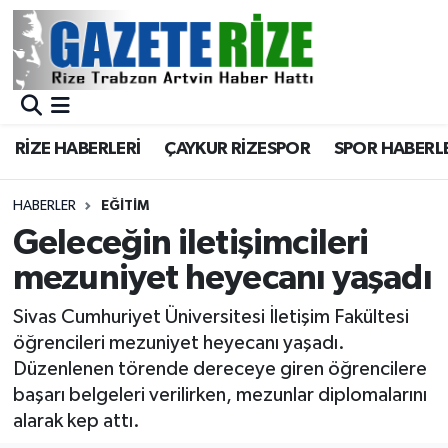
BÖLGEMİZ
Merkez Nöbetçi Eczaneler
SPOR
Merkez Hava Durumu
RİZE HABERLERİ
ÇAYKUR RİZESPOR
SPOR HABERL
Asayiş
Merkez Trafik Yoğunluk Haritası
HABERLER
EĞİTİM
Rize Jandarma Komutanlığı
Süper Lig Puan Durumu ve Fikstür
Geleceğin iletişimcileri
mezuniyet heyecanı yaşadı
Bilim Teknoloji
Tüm Manşetler
Sivas Cumhuriyet Üniversitesi İletişim Fakültesi
Bölge
Son Dakika Haberleri
öğrencileri mezuniyet heyecanı yaşadı.
Düzenlenen törende dereceye giren öğrencilere
Advertising news
Haber Arşivi
başarı belgeleri verilirken, mezunlar diplomalarını
alarak kep attı.
Canlı Maç