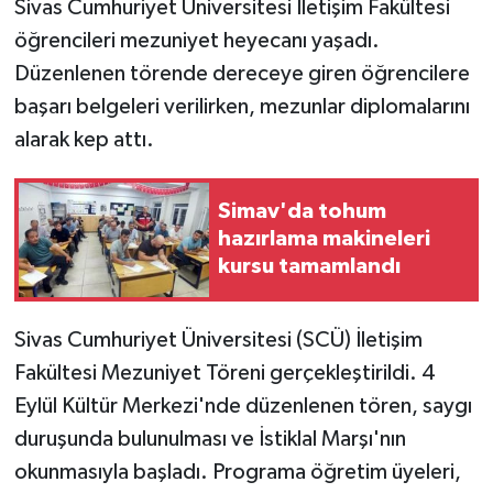
Sivas Cumhuriyet Üniversitesi İletişim Fakültesi
öğrencileri mezuniyet heyecanı yaşadı.
GENEL
Düzenlenen törende dereceye giren öğrencilere
başarı belgeleri verilirken, mezunlar diplomalarını
GÜNDEM
alarak kep attı.
Güvenlik
Simav'da tohum
HABERDE İNSAN
hazırlama makineleri
kursu tamamlandı
İNSAN
İş Dünyası
Sivas Cumhuriyet Üniversitesi (SCÜ) İletişim
Fakültesi Mezuniyet Töreni gerçekleştirildi. 4
Jandarma
Eylül Kültür Merkezi'nde düzenlenen tören, saygı
duruşunda bulunulması ve İstiklal Marşı'nın
Kadın
okunmasıyla başladı. Programa öğretim üyeleri,