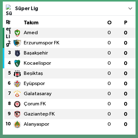
Süper Lig
#
Takım
O
P
1
Amed
0
0
2
Erzurumspor FK
0
0
3
Başakşehir
0
0
4
Kocaelispor
0
0
5
Beşiktaş
0
0
6
Eyüpspor
0
0
7
Galatasaray
0
0
8
Çorum FK
0
0
9
Gaziantep FK
0
0
10
Alanyaspor
0
0