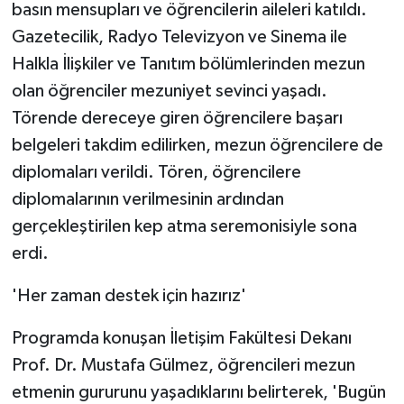
KÜLTÜR SANAT
basın mensupları ve öğrencilerin aileleri katıldı.
Gazetecilik, Radyo Televizyon ve Sinema ile
MAGAZİN
Halkla İlişkiler ve Tanıtım bölümlerinden mezun
olan öğrenciler mezuniyet sevinci yaşadı.
Otomobil
Törende dereceye giren öğrencilere başarı
belgeleri takdim edilirken, mezun öğrencilere de
POLİTİKA
diplomaları verildi. Tören, öğrencilere
Sağlık
diplomalarının verilmesinin ardından
gerçekleştirilen kep atma seremonisiyle sona
SİYASET
erdi.
SPOR HABERLERİ
'Her zaman destek için hazırız'
TEKNOLOJİ
Programda konuşan İletişim Fakültesi Dekanı
Prof. Dr. Mustafa Gülmez, öğrencileri mezun
Turizm
etmenin gururunu yaşadıklarını belirterek, 'Bugün