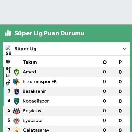
Süper Lig Puan Durumu
Süper Lig
#
Takım
O
P
1
Amed
0
0
2
Erzurumspor FK
0
0
3
Başakşehir
0
0
4
Kocaelispor
0
0
5
Beşiktaş
0
0
6
Eyüpspor
0
0
7
Galatasaray
0
0