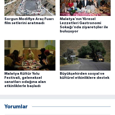
Sorgun Modifiye Araç Fuarı
Malatya'nın Yöresel
film setlerini aratmadı
Lezzetleri Gastronomi
Sokağı'nda ziyaretçiler ile
buluşuyor
Malatya Kültür Yolu
Büyükşehirden sosyal ve
Festivali, geleneksel
kültürel etkinliklere destek
sanatları odağına alan
etkinliklerle başladı
Yorumlar