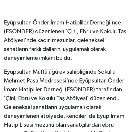
GENEL
Eyüpsultan Önder İmam Hatipliler Derneği'nce
GÜNDEM
(ESÖNDER) düzenlenen 'Çini, Ebru ve Kokulu Taş
Atölyesi'nde kadın mezunlar, geleneksel
Güvenlik
sanatların farklı dallarını uygulamalı olarak
deneyimleme imkanı buldu.
HABERDE İNSAN
Eyüpsultan Müftülüğü ev sahipliğinde Sokullu
İNSAN
Mehmet Paşa Medresesi'nde Eyüpsultan Önder
İş Dünyası
İmam Hatipliler Derneği (ESÖNDER) tarafından
'Çini, Ebru ve Kokulu Taş Atölyesi' düzenlendi.
Jandarma
Geleneksel sanatların uygulamalı olarak
deneyimlenen atölyede, kendileri de Eyüp İmam
Kadın
Hatip Lisesi mezunu olan sanatçılardan ebru