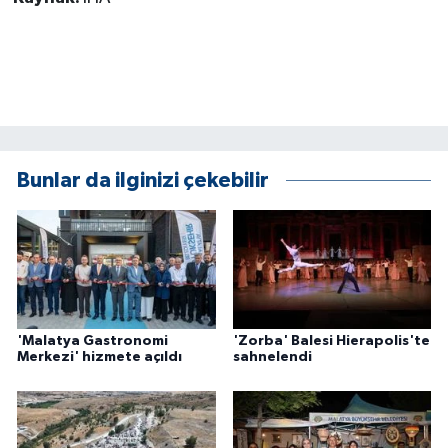
ÜLKE GÜNDEMİ
YAŞAM
YEREL
Yerel Haberler
Bunlar da ilginizi çekebilir
'Malatya Gastronomi
'Zorba' Balesi Hierapolis'te
Merkezi' hizmete açıldı
sahnelendi