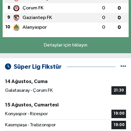
8
Çorum FK
0
0
9
Gaziantep FK
0
0
10
Alanyaspor
0
0
Detaylar için tıklayın
Süper Lig Fikstür
14 Ağustos, Cuma
Galatasaray - Çorum FK
21:30
15 Ağustos, Cumartesi
Konyaspor - Rizespor
19:00
Kasımpaşa - Trabzonspor
19:00