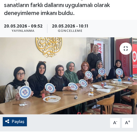
sanatların farklı dallarını uygulamalı olarak
ÇEVRE
deneyimleme imkanı buldu.
Dış Haberler
20.05.2026 - 09:52
20.05.2026 - 10:11
YAYINLANMA
GÜNCELLEME
Dünya
EĞİTİM
EKONOMİ
English News
Finans
Flaş Haber
Paylaş
-
+
A
A
Gayrimenkul