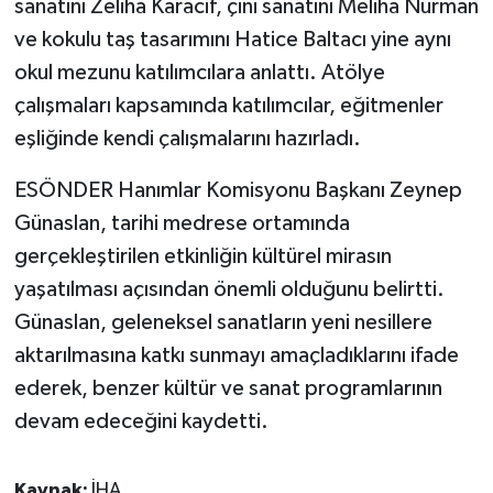
sanatını Zeliha Karacif, çini sanatını Meliha Nurman
KÜLTÜR SANAT
ve kokulu taş tasarımını Hatice Baltacı yine aynı
MAGAZİN
okul mezunu katılımcılara anlattı. Atölye
çalışmaları kapsamında katılımcılar, eğitmenler
Otomobil
eşliğinde kendi çalışmalarını hazırladı.
POLİTİKA
ESÖNDER Hanımlar Komisyonu Başkanı Zeynep
Günaslan, tarihi medrese ortamında
Sağlık
gerçekleştirilen etkinliğin kültürel mirasın
yaşatılması açısından önemli olduğunu belirtti.
SİYASET
Günaslan, geleneksel sanatların yeni nesillere
SPOR HABERLERİ
aktarılmasına katkı sunmayı amaçladıklarını ifade
ederek, benzer kültür ve sanat programlarının
TEKNOLOJİ
devam edeceğini kaydetti.
Turizm
Kaynak:
İHA