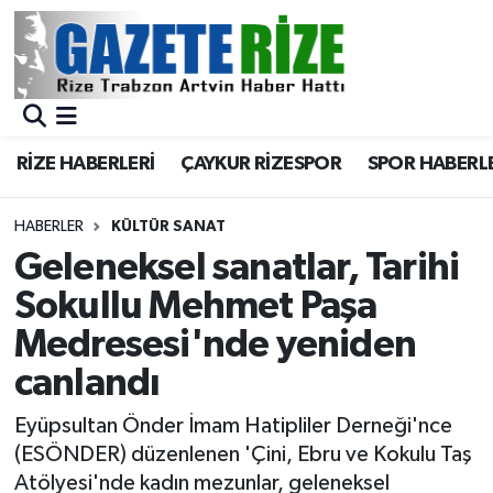
BÖLGEMİZ
Merkez Nöbetçi Eczaneler
SPOR
Merkez Hava Durumu
RİZE HABERLERİ
ÇAYKUR RİZESPOR
SPOR HABERL
Asayiş
Merkez Trafik Yoğunluk Haritası
HABERLER
KÜLTÜR SANAT
Rize Jandarma Komutanlığı
Süper Lig Puan Durumu ve Fikstür
Geleneksel sanatlar, Tarihi
Sokullu Mehmet Paşa
Bilim Teknoloji
Tüm Manşetler
Medresesi'nde yeniden
Bölge
Son Dakika Haberleri
canlandı
Advertising news
Haber Arşivi
Eyüpsultan Önder İmam Hatipliler Derneği'nce
(ESÖNDER) düzenlenen 'Çini, Ebru ve Kokulu Taş
Canlı Maç
Atölyesi'nde kadın mezunlar, geleneksel