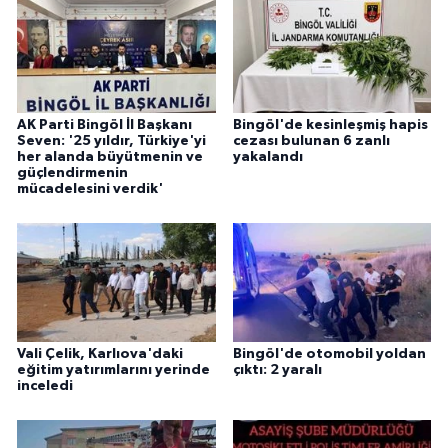
AK Parti Bingöl İl Başkanı
Bingöl'de kesinleşmiş hapis
Seven: '25 yıldır, Türkiye'yi
cezası bulunan 6 zanlı
her alanda büyütmenin ve
yakalandı
güçlendirmenin
mücadelesini verdik'
Vali Çelik, Karlıova'daki
Bingöl'de otomobil yoldan
eğitim yatırımlarını yerinde
çıktı: 2 yaralı
inceledi