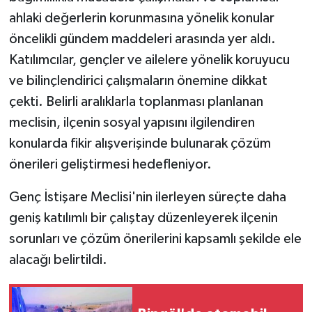
KÜLTÜR SANAT
ahlaki değerlerin korunmasına yönelik konular
öncelikli gündem maddeleri arasında yer aldı.
MAGAZİN
Katılımcılar, gençler ve ailelere yönelik koruyucu
Otomobil
ve bilinçlendirici çalışmaların önemine dikkat
çekti. Belirli aralıklarla toplanması planlanan
POLİTİKA
meclisin, ilçenin sosyal yapısını ilgilendiren
konularda fikir alışverişinde bulunarak çözüm
Sağlık
önerileri geliştirmesi hedefleniyor.
SİYASET
Genç İstişare Meclisi'nin ilerleyen süreçte daha
geniş katılımlı bir çalıştay düzenleyerek ilçenin
SPOR HABERLERİ
sorunları ve çözüm önerilerini kapsamlı şekilde ele
TEKNOLOJİ
alacağı belirtildi.
Turizm