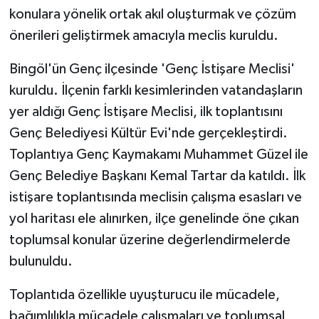
konulara yönelik ortak akıl oluşturmak ve çözüm
GENEL
önerileri geliştirmek amacıyla meclis kuruldu.
Bingöl'ün Genç ilçesinde 'Genç İstişare Meclisi'
GÜNDEM
kuruldu. İlçenin farklı kesimlerinden vatandaşların
Güvenlik
yer aldığı Genç İstişare Meclisi, ilk toplantısını
Genç Belediyesi Kültür Evi'nde gerçekleştirdi.
HABERDE İNSAN
Toplantıya Genç Kaymakamı Muhammet Güzel ile
Genç Belediye Başkanı Kemal Tartar da katıldı. İlk
İNSAN
istişare toplantısında meclisin çalışma esasları ve
İş Dünyası
yol haritası ele alınırken, ilçe genelinde öne çıkan
toplumsal konular üzerine değerlendirmelerde
Jandarma
bulunuldu.
Kadın
Toplantıda özellikle uyuşturucu ile mücadele,
bağımlılıkla mücadele çalışmaları ve toplumsal