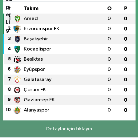
#
Takım
O
P
1
Amed
0
0
2
Erzurumspor FK
0
0
3
Başakşehir
0
0
4
Kocaelispor
0
0
5
Beşiktaş
0
0
6
Eyüpspor
0
0
7
Galatasaray
0
0
8
Çorum FK
0
0
9
Gaziantep FK
0
0
10
Alanyaspor
0
0
Detaylar için tıklayın