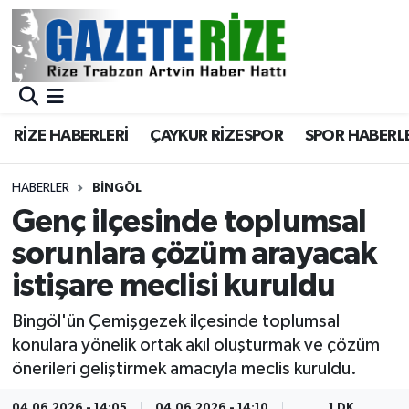
BÖLGEMİZ
Merkez Nöbetçi Eczaneler
SPOR
Merkez Hava Durumu
RİZE HABERLERİ
ÇAYKUR RİZESPOR
SPOR HABERL
Asayiş
Merkez Trafik Yoğunluk Haritası
HABERLER
BINGÖL
Rize Jandarma Komutanlığı
Süper Lig Puan Durumu ve Fikstür
Genç ilçesinde toplumsal
sorunlara çözüm arayacak
Bilim Teknoloji
Tüm Manşetler
istişare meclisi kuruldu
Bölge
Son Dakika Haberleri
Bingöl'ün Çemişgezek ilçesinde toplumsal
konulara yönelik ortak akıl oluşturmak ve çözüm
Advertising news
Haber Arşivi
önerileri geliştirmek amacıyla meclis kuruldu.
Canlı Maç
04.06.2026 - 14:05
04.06.2026 - 14:10
1 DK