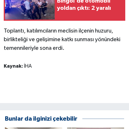
Bingöl'de otomobil
ÜLKE GÜNDEMİ
yoldan çıktı: 2 yaralı
YAŞAM
Toplantı, katılımcıların meclisin ilçenin huzuru,
YEREL
birlikteliği ve gelişimine katkı sunması yönündeki
temennileriyle sona erdi.
Yerel Haberler
Kaynak:
İHA
Bunlar da ilginizi çekebilir