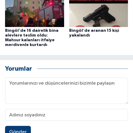
Bingöl'de 16 dairelik bina
Bingöl'de aranan 15 kişi
alevlere teslim oldu:
yakalandı
Mahsur kalanları itfaiye
merdivenle kurtardı
Yorumlar
Gönder