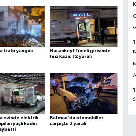
K
G
G
1
 trafo yangını
Hasankeyf Tüneli girişinde
B
feci kaza: 12 yaralı
B
A
1
S
 evinde elektrik
Batman'da otomobiller
pılan yaşlı kadın
çarpıştı: 2 yaralı
aybetti