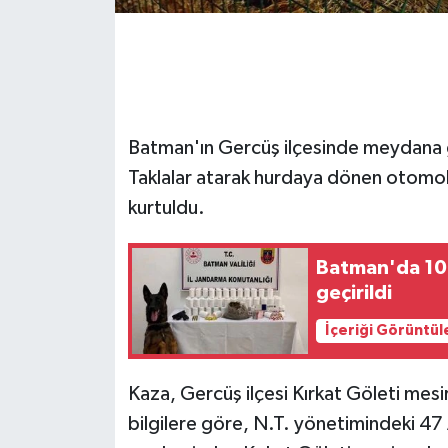
GENEL
GÜNDEM
Batman'ın Gercüş ilçesinde meydana
Güvenlik
Taklalar atarak hurdaya dönen otomob
HABERDE İNSAN
kurtuldu.
İNSAN
Batman'da 10 
geçirildi
İş Dünyası
İçeriği Görüntül
Jandarma
Kaza, Gercüş ilçesi Kırkat Göleti mesi
Kadın
bilgilere göre, N.T. yönetimindeki 47