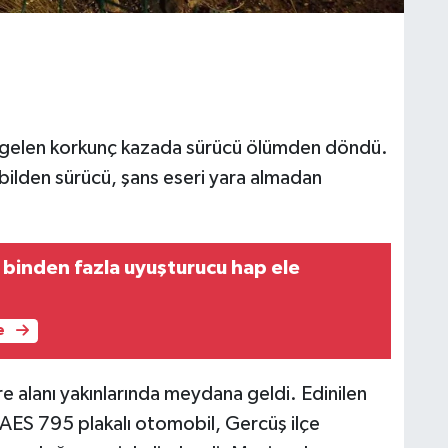
 gelen korkunç kazada sürücü ölümden döndü.
ilden sürücü, şans eseri yara almadan
binden fazla uyuşturucu hap ele
e
re alanı yakınlarında meydana geldi. Edinilen
 AES 795 plakalı otomobil, Gercüş ilçe