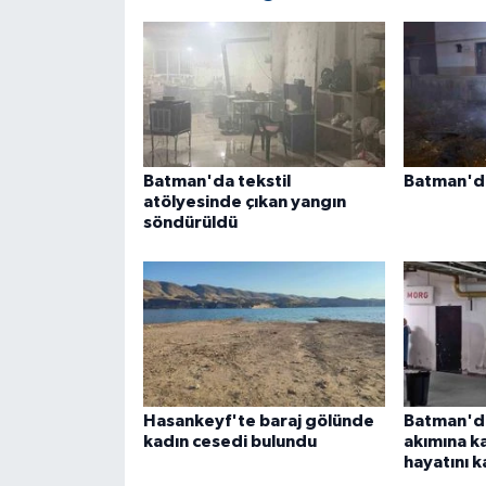
Batman'da tekstil
Batman'da
atölyesinde çıkan yangın
söndürüldü
Hasankeyf'te baraj gölünde
Batman'da
kadın cesedi bulundu
akımına ka
hayatını k