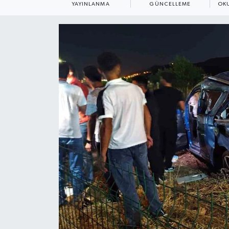
YAYINLANMA
GÜNCELLEME
OK
ÇEVRE
Dış Haberler
Dünya
EĞİTİM
EKONOMİ
English News
Finans
Flaş Haber
Gayrimenkul