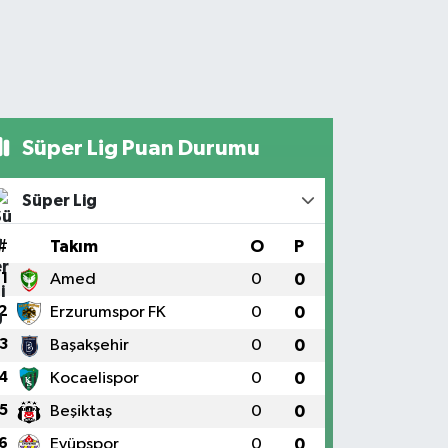
Süper Lig Puan Durumu
Süper Lig
#
Takım
O
P
1
Amed
0
0
2
Erzurumspor FK
0
0
3
Başakşehir
0
0
4
Kocaelispor
0
0
5
Beşiktaş
0
0
6
Eyüpspor
0
0