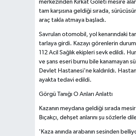
merkezinden Kırkat Göleti mesire alan
KÜLTÜR SANAT
tam karşısına geldiği sırada, sürücüsü
MAGAZİN
araç takla atmaya başladı.
Otomobil
Savrulan otomobil, yol kenarındaki tar
tarlaya girdi. Kazayı görenlerin durum
POLİTİKA
112 Acil Sağlık ekipleri sevk edildi. H
ve şans eseri burnu bile kanamayan sür
Sağlık
Devlet Hastanesi'ne kaldırıldı. Hasta
SİYASET
ayakta tedavi edildi.
Görgü Tanığı O Anları Anlattı
SPOR HABERLERİ
Kazanın meydana geldiği sırada mesir
TEKNOLOJİ
Bıçakçı, dehşet anlarını şu sözlerle dil
Turizm
'Kaza anında arabanın sesinden belliyd