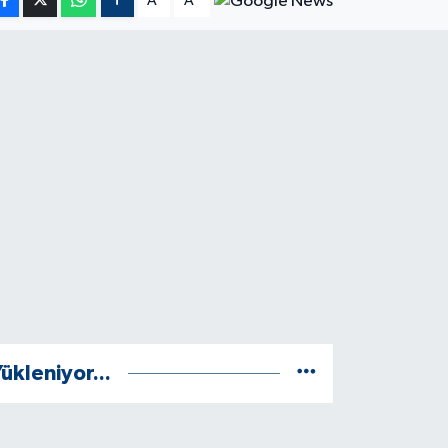
A
A
ükleniyor...