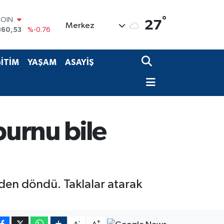
COIN
°
27
Merkez
360,53
%-0.76
LAR
7143
%0.16
RO
İTİM
YAŞAM
ASAYİŞ
0317
%-0.02
RLİN
2463
%0.07
M ALTIN
4.81
%1.44
T100
urnu bile
799
%70
en döndü. Taklalar atarak
-
+