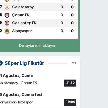
7
Galatasaray
0
0
8
Çorum FK
0
0
9
Gaziantep FK
0
0
0
Alanyaspor
0
0
Detaylar için tıklayın
Süper Lig Fikstür
4 Ağustos, Cuma
alatasaray - Çorum FK
21:30
5 Ağustos, Cumartesi
onyaspor - Rizespor
19:00