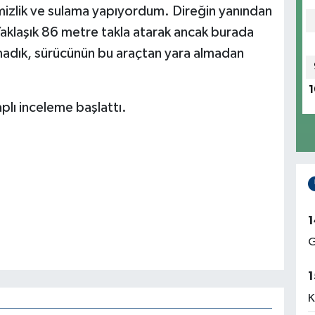
mizlik ve sulama yapıyordum. Direğin yanından
 Yaklaşık 86 metre takla atarak ancak burada
amadık, sürücünün bu araçtan yara almadan
1
aplı inceleme başlattı.
1
G
1
K