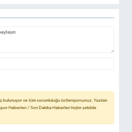
ş bulunuyor ve tüm sorumluluğu üstleniyorsunuz. Yazılan
or Haberleri / Son Dakika Haberleri hiçbir şekilde