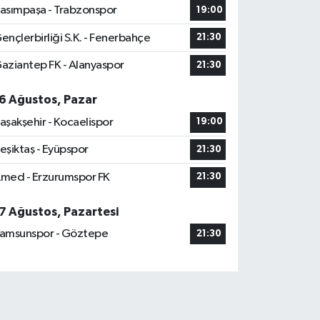
asımpaşa - Trabzonspor
19:00
ençlerbirliği S.K. - Fenerbahçe
21:30
aziantep FK - Alanyaspor
21:30
6 Ağustos, Pazar
aşakşehir - Kocaelispor
19:00
eşiktaş - Eyüpspor
21:30
med - Erzurumspor FK
21:30
7 Ağustos, Pazartesi
amsunspor - Göztepe
21:30