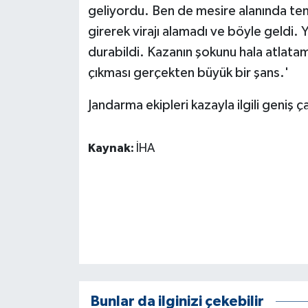
geliyordu. Ben de mesire alanında te
ÜLKE GÜNDEMİ
girerek virajı alamadı ve böyle geldi.
YAŞAM
durabildi. Kazanın şokunu hala atlat
çıkması gerçekten büyük bir şans.'
YEREL
Jandarma ekipleri kazayla ilgili geniş ç
Yerel Haberler
Kaynak:
İHA
Bunlar da ilginizi çekebilir