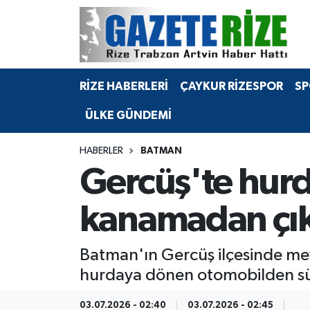
BÖLGEMİZ
Merkez Nöbetçi Eczaneler
RİZE HABERLERİ
ÇAYKUR RİZESPOR
SP
SPOR
Merkez Hava Durumu
ÜLKE GÜNDEMİ
Asayiş
Merkez Trafik Yoğunluk Haritası
HABERLER
BATMAN
Rize Jandarma Komutanlığı
Süper Lig Puan Durumu ve Fikstür
Gercüş'te hurd
Bilim Teknoloji
Tüm Manşetler
kanamadan çık
Bölge
Son Dakika Haberleri
Batman'ın Gercüş ilçesinde me
Advertising news
Haber Arşivi
hurdaya dönen otomobilden sür
Canlı Maç
03.07.2026 - 02:40
03.07.2026 - 02:45