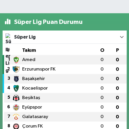
Süper Lig Puan Durumu
Süper Lig
#
Takım
O
P
1
Amed
0
0
2
Erzurumspor FK
0
0
3
Başakşehir
0
0
4
Kocaelispor
0
0
5
Beşiktaş
0
0
6
Eyüpspor
0
0
7
Galatasaray
0
0
8
Çorum FK
0
0