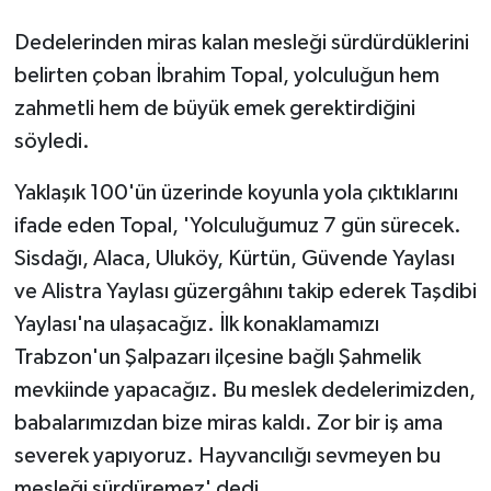
KÜLTÜR SANAT
Dedelerinden miras kalan mesleği sürdürdüklerini
MAGAZİN
belirten çoban İbrahim Topal, yolculuğun hem
zahmetli hem de büyük emek gerektirdiğini
Otomobil
söyledi.
POLİTİKA
Yaklaşık 100'ün üzerinde koyunla yola çıktıklarını
ifade eden Topal, 'Yolculuğumuz 7 gün sürecek.
Sağlık
Sisdağı, Alaca, Uluköy, Kürtün, Güvende Yaylası
SİYASET
ve Alistra Yaylası güzergâhını takip ederek Taşdibi
Yaylası'na ulaşacağız. İlk konaklamamızı
SPOR HABERLERİ
Trabzon'un Şalpazarı ilçesine bağlı Şahmelik
mevkiinde yapacağız. Bu meslek dedelerimizden,
TEKNOLOJİ
babalarımızdan bize miras kaldı. Zor bir iş ama
severek yapıyoruz. Hayvancılığı sevmeyen bu
Turizm
mesleği sürdüremez' dedi.