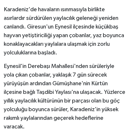
Karadeniz'de havaların ısınmasıyla birlikte
GENEL
asırlardır sürdürülen yaylacılık geleneği yeniden
canlandı. Giresun'un Eynesil ilçesinde küçükbaş
GÜNDEM
hayvan yetiştiriciliği yapan çobanlar, yaz boyunca
Güvenlik
konaklayacakları yaylalara ulaşmak için zorlu
yolculuklarına başladı.
HABERDE İNSAN
Eynesil'in Derebaşı Mahallesi'nden sürüleriyle
İNSAN
yola çıkan çobanlar, yaklaşık 7 gün sürecek
yürüyüşün ardından Gümüşhane'nin Kürtün
İş Dünyası
ilçesine bağlı Taşdibi Yaylası'na ulaşacak. Yüzlerce
yıllık yaylacılık kültürünün bir parçası olan bu göç
Jandarma
yolculuğu boyunca sürüler, Karadeniz'in yüksek
Kadın
rakımlı yaylalarından geçerek hedeflerine
varacak.