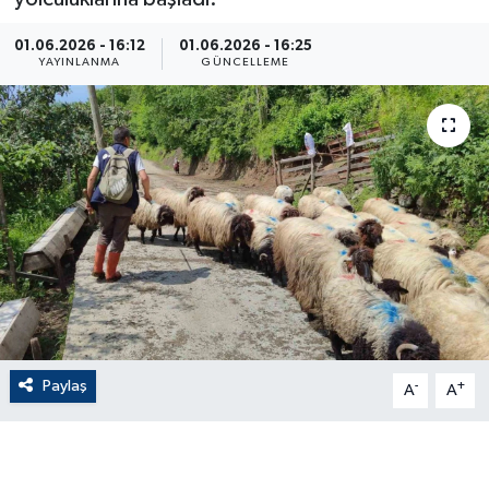
ÇEVRE
01.06.2026 - 16:12
01.06.2026 - 16:25
YAYINLANMA
GÜNCELLEME
Dış Haberler
Dünya
EĞİTİM
EKONOMİ
English News
Finans
Paylaş
-
+
A
A
Flaş Haber
Gayrimenkul