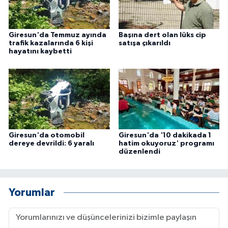
Giresun'da Temmuz ayında
Başına dert olan lüks cip
trafik kazalarında 6 kişi
satışa çıkarıldı
hayatını kaybetti
Giresun'da otomobil
Giresun'da '10 dakikada 1
dereye devrildi: 6 yaralı
hatim okuyoruz' programı
düzenlendi
Yorumlar