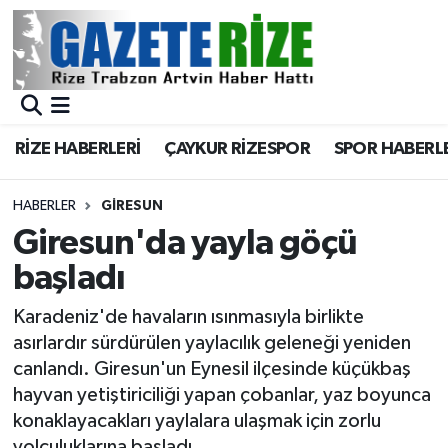
BÖLGEMİZ
Merkez Nöbetçi Eczaneler
SPOR
Merkez Hava Durumu
RİZE HABERLERİ
ÇAYKUR RİZESPOR
SPOR HABERL
Asayiş
Merkez Trafik Yoğunluk Haritası
HABERLER
GIRESUN
Rize Jandarma Komutanlığı
Süper Lig Puan Durumu ve Fikstür
Giresun'da yayla göçü
başladı
Bilim Teknoloji
Tüm Manşetler
Karadeniz'de havaların ısınmasıyla birlikte
Bölge
Son Dakika Haberleri
asırlardır sürdürülen yaylacılık geleneği yeniden
canlandı. Giresun'un Eynesil ilçesinde küçükbaş
Advertising news
Haber Arşivi
hayvan yetiştiriciliği yapan çobanlar, yaz boyunca
konaklayacakları yaylalara ulaşmak için zorlu
Canlı Maç
yolculuklarına başladı.