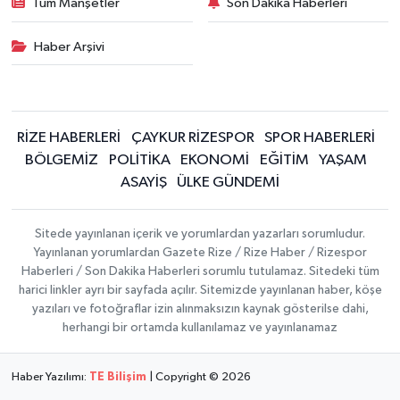
Tüm Manşetler
Son Dakika Haberleri
Haber Arşivi
RİZE HABERLERİ
ÇAYKUR RİZESPOR
SPOR HABERLERİ
BÖLGEMİZ
POLİTİKA
EKONOMİ
EĞİTİM
YAŞAM
ASAYİŞ
ÜLKE GÜNDEMİ
Sitede yayınlanan içerik ve yorumlardan yazarları sorumludur.
Yayınlanan yorumlardan Gazete Rize / Rize Haber / Rizespor
Haberleri / Son Dakika Haberleri sorumlu tutulamaz. Sitedeki tüm
harici linkler ayrı bir sayfada açılır. Sitemizde yayınlanan haber, köşe
yazıları ve fotoğraflar izin alınmaksızın kaynak gösterilse dahi,
herhangi bir ortamda kullanılamaz ve yayınlanamaz
Haber Yazılımı:
TE Bilişim
| Copyright © 2026