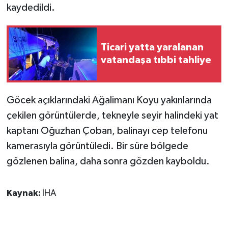
kaydedildi.
GENEL
Ticari yatta yaralanan
GÜNDEM
vatandaşa tıbbi tahliye
Güvenlik
Göcek açıklarındaki Ağalimanı Koyu yakınlarında
HABERDE İNSAN
çekilen görüntülerde, tekneyle seyir halindeki yat
İNSAN
kaptanı Oğuzhan Çoban, balinayı cep telefonu
kamerasıyla görüntüledi. Bir süre bölgede
İş Dünyası
gözlenen balina, daha sonra gözden kayboldu.
Jandarma
Kaynak:
İHA
Kadın