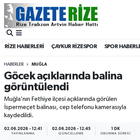
BÖLGEMİZ
Merkez Nöbetçi Eczaneler
SPOR
Merkez Hava Durumu
RİZE HABERLERİ
ÇAYKUR RİZESPOR
SPOR HABERL
Asayiş
Merkez Trafik Yoğunluk Haritası
HABERLER
MUĞLA
Rize Jandarma Komutanlığı
Süper Lig Puan Durumu ve Fikstür
Göcek açıklarında balina
görüntülendi
Bilim Teknoloji
Tüm Manşetler
Muğla'nın Fethiye ilçesi açıklarında görülen
Bölge
Son Dakika Haberleri
İspermeçet balinası, cep telefonu kamerasıyla
kaydedildi.
Advertising news
Haber Arşivi
02.06.2026 - 12:41
02.06.2026 - 12:45
1 DK
YAYINLANMA
GÜNCELLEME
OKUNMA SÜRESI
Canlı Maç