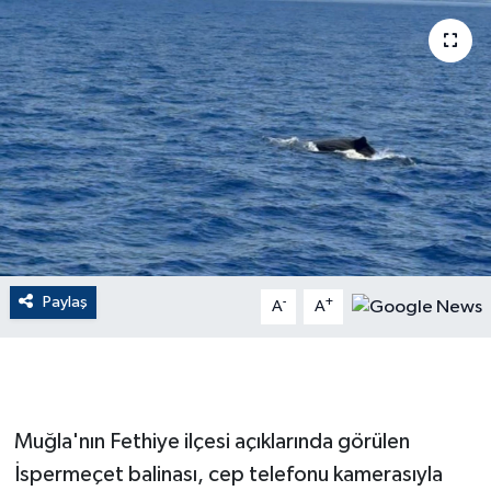
ÇEVRE
Dış Haberler
Dünya
EĞİTİM
EKONOMİ
Paylaş
-
+
A
A
English News
Finans
Flaş Haber
Muğla'nın Fethiye ilçesi açıklarında görülen
İspermeçet balinası, cep telefonu kamerasıyla
Gayrimenkul