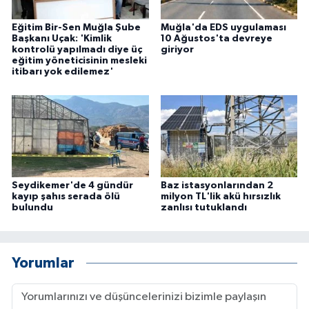
ÜLKE GÜNDEMİ
Eğitim Bir-Sen Muğla Şube
Muğla'da EDS uygulaması
Başkanı Uçak: 'Kimlik
10 Ağustos'ta devreye
YAŞAM
kontrolü yapılmadı diye üç
giriyor
eğitim yöneticisinin mesleki
itibarı yok edilemez'
YEREL
Yerel Haberler
Seydikemer'de 4 gündür
Baz istasyonlarından 2
kayıp şahıs serada ölü
milyon TL'lik akü hırsızlık
bulundu
zanlısı tutuklandı
Yorumlar