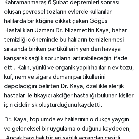
Kahramanmaraş 6 Şubat depremleri sonrası
KÜLTÜR SANAT
oluşan çevresel tozların evlerde kullanılan
MAGAZİN
halılarda biriktiğine dikkat çeken Göğüs
Hastalıkları Uzmanı Dr. Nizamettin Kaya, bahar
Otomobil
temizliği döneminde bu halıların temizlenmesi
sırasında biriken partiküllerin yeniden havaya
POLİTİKA
karışarak sağlık sorunlarını artırabileceğini ifade
Sağlık
etti. Kalın, yünlü ve organik yapılı halıların ev tozu,
küf, nem ve sigara dumanı partiküllerini
SİYASET
depoladığını belirten Dr. Kaya, özellikle alerjik
hastalar ile tıkayıcı akciğer hastalığı bulunan kişiler
SPOR HABERLERİ
için ciddi risk oluşturduğunu kaydetti.
TEKNOLOJİ
Dr. Kaya, toplumda ev halılarının oldukça yaygın
ve geleneksel bir uygulama olduğunu kaydeden,
Turizm
'Ancak bazı halı türleri sağlık açısından çeşitli