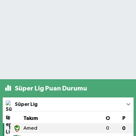
Süper Lig Puan Durumu
Süper Lig
#
Takım
O
P
1
Amed
0
0