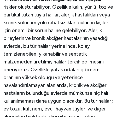
ÜLKE GÜNDEMİ
riskler oluşturabiliyor. Özellikle kalın, yünlü, toz ve
partikül tutan tüylü halılar, alerjik hastalıkları veya
YAŞAM
kronik solunum yolu rahatsızlıkları bulunan kişiler
için önemli bir sorun haline gelebiliyor. Alerjik
YEREL
bireylerin ve kronik akciğer hastalarının yaşadığı
Yerel Haberler
evlerde, bu tür halılar yerine ince, kolay
temizlenebilen, yıkanabilir ve sentetik
malzemeden üretilmiş halılar tercih edilmesini
öneriyoruz. Özellikle yatak odaları gibi nem
oranının yüksek olduğu ve yeterince
havalandırılamayan alanlarda, kronik ve akciğer
hastaların bulunduğu evlerde mümkünse hiç halı
kullanılmaması daha uygun olacaktır. Bu tür halılar;
ev tozu, küf, nem, evcil hayvan tüyleri ve diğer
alerjenleri biriktirebildiği gibi, sigara içilen