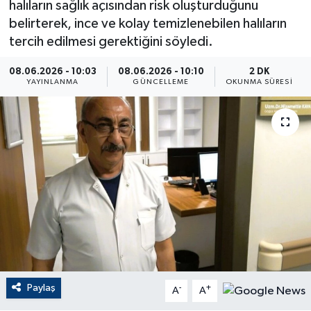
halıların sağlık açısından risk oluşturduğunu
belirterek, ince ve kolay temizlenebilen halıların
ÇEVRE
tercih edilmesi gerektiğini söyledi.
Dış Haberler
08.06.2026 - 10:03
08.06.2026 - 10:10
2 DK
YAYINLANMA
GÜNCELLEME
OKUNMA SÜRESI
Dünya
EĞİTİM
EKONOMİ
English News
Finans
Flaş Haber
Paylaş
-
+
A
A
Gayrimenkul