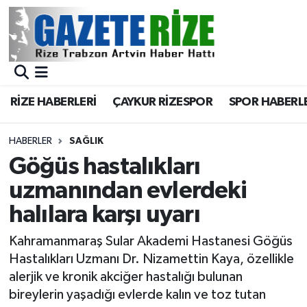
BÖLGEMİZ
Merkez Nöbetçi Eczaneler
SPOR
Merkez Hava Durumu
RİZE HABERLERİ
ÇAYKUR RİZESPOR
SPOR HABERL
Asayiş
Merkez Trafik Yoğunluk Haritası
HABERLER
SAĞLIK
Rize Jandarma Komutanlığı
Süper Lig Puan Durumu ve Fikstür
Göğüs hastalıkları
uzmanından evlerdeki
Bilim Teknoloji
Tüm Manşetler
halılara karşı uyarı
Bölge
Son Dakika Haberleri
Kahramanmaraş Sular Akademi Hastanesi Göğüs
Hastalıkları Uzmanı Dr. Nizamettin Kaya, özellikle
Advertising news
Haber Arşivi
alerjik ve kronik akciğer hastalığı bulunan
bireylerin yaşadığı evlerde kalın ve toz tutan
Canlı Maç