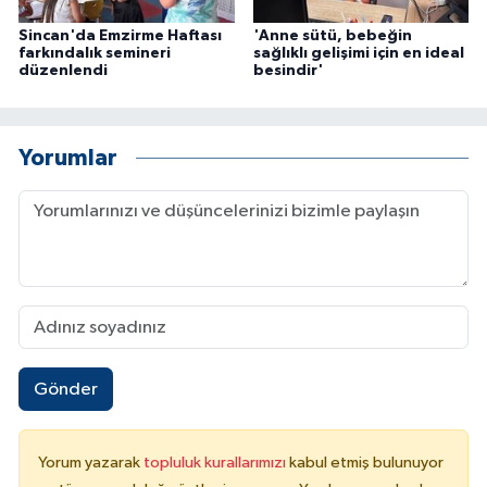
Sincan'da Emzirme Haftası
'Anne sütü, bebeğin
farkındalık semineri
sağlıklı gelişimi için en ideal
düzenlendi
besindir'
Yorumlar
Gönder
Yorum yazarak
topluluk kurallarımızı
kabul etmiş bulunuyor