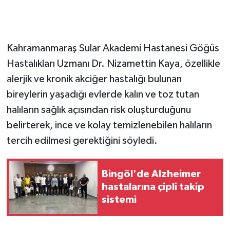
GENEL
Kahramanmaraş Sular Akademi Hastanesi Göğüs
GÜNDEM
Hastalıkları Uzmanı Dr. Nizamettin Kaya, özellikle
Güvenlik
alerjik ve kronik akciğer hastalığı bulunan
bireylerin yaşadığı evlerde kalın ve toz tutan
HABERDE İNSAN
halıların sağlık açısından risk oluşturduğunu
belirterek, ince ve kolay temizlenebilen halıların
İNSAN
tercih edilmesi gerektiğini söyledi.
İş Dünyası
Bingöl'de Alzheimer
Jandarma
hastalarına çipli takip
sistemi
Kadın