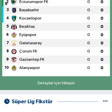
2
Erzurumspor FK
0
0
3
Başakşehir
0
0
4
Kocaelispor
0
0
5
Beşiktaş
0
0
6
Eyüpspor
0
0
7
Galatasaray
0
0
8
Çorum FK
0
0
9
Gaziantep FK
0
0
10
Alanyaspor
0
0
Detaylar için tıklayın
Süper Lig Fikstür