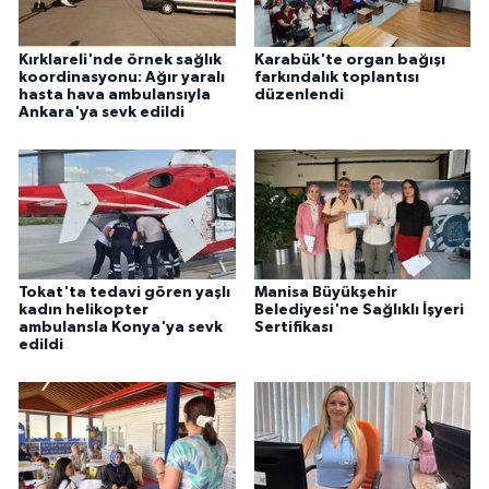
Kırklareli'nde örnek sağlık
Karabük'te organ bağışı
koordinasyonu: Ağır yaralı
farkındalık toplantısı
hasta hava ambulansıyla
düzenlendi
Ankara'ya sevk edildi
Tokat'ta tedavi gören yaşlı
Manisa Büyükşehir
kadın helikopter
Belediyesi'ne Sağlıklı İşyeri
ambulansla Konya'ya sevk
Sertifikası
edildi