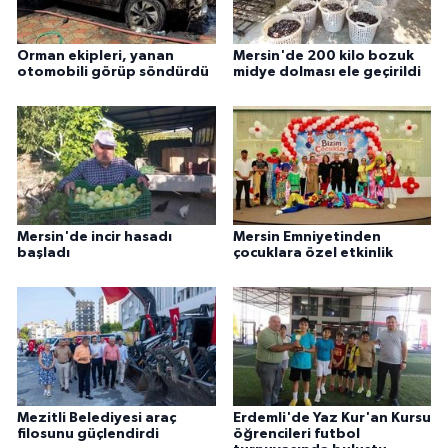
ÜLKE GÜNDEMİ
Orman ekipleri, yanan
Mersin'de 200 kilo bozuk
YAŞAM
otomobili görüp söndürdü
midye dolması ele geçirildi
YEREL
Yerel Haberler
Mersin'de incir hasadı
Mersin Emniyetinden
başladı
çocuklara özel etkinlik
Mezitli Belediyesi araç
Erdemli'de Yaz Kur'an Kursu
filosunu güçlendirdi
öğrencileri futbol