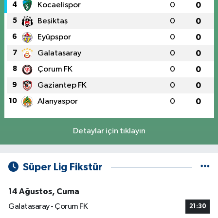
4
Kocaelispor
0
0
5
Beşiktaş
0
0
6
Eyüpspor
0
0
7
Galatasaray
0
0
8
Çorum FK
0
0
9
Gaziantep FK
0
0
10
Alanyaspor
0
0
Detaylar için tıklayın
Süper Lig Fikstür
14 Ağustos, Cuma
Galatasaray - Çorum FK
21:30