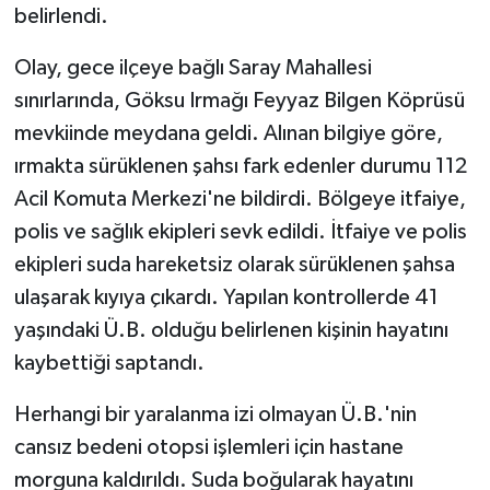
belirlendi.
GENEL
Olay, gece ilçeye bağlı Saray Mahallesi
sınırlarında, Göksu Irmağı Feyyaz Bilgen Köprüsü
GÜNDEM
mevkiinde meydana geldi. Alınan bilgiye göre,
Güvenlik
ırmakta sürüklenen şahsı fark edenler durumu 112
Acil Komuta Merkezi'ne bildirdi. Bölgeye itfaiye,
HABERDE İNSAN
polis ve sağlık ekipleri sevk edildi. İtfaiye ve polis
ekipleri suda hareketsiz olarak sürüklenen şahsa
İNSAN
ulaşarak kıyıya çıkardı. Yapılan kontrollerde 41
yaşındaki Ü.B. olduğu belirlenen kişinin hayatını
İş Dünyası
kaybettiği saptandı.
Jandarma
Herhangi bir yaralanma izi olmayan Ü.B.'nin
Kadın
cansız bedeni otopsi işlemleri için hastane
morguna kaldırıldı. Suda boğularak hayatını