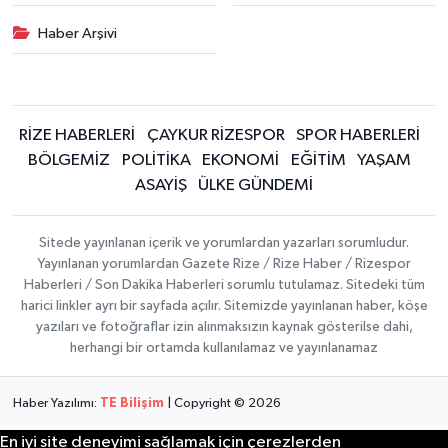
Haber Arşivi
RİZE HABERLERİ
ÇAYKUR RİZESPOR
SPOR HABERLERİ
BÖLGEMİZ
POLİTİKA
EKONOMİ
EĞİTİM
YAŞAM
ASAYİŞ
ÜLKE GÜNDEMİ
Sitede yayınlanan içerik ve yorumlardan yazarları sorumludur.
Yayınlanan yorumlardan Gazete Rize / Rize Haber / Rizespor
Haberleri / Son Dakika Haberleri sorumlu tutulamaz. Sitedeki tüm
harici linkler ayrı bir sayfada açılır. Sitemizde yayınlanan haber, köşe
yazıları ve fotoğraflar izin alınmaksızın kaynak gösterilse dahi,
herhangi bir ortamda kullanılamaz ve yayınlanamaz
Haber Yazılımı:
TE Bilişim
| Copyright © 2026
En iyi site deneyimi sağlamak için çerezlerden