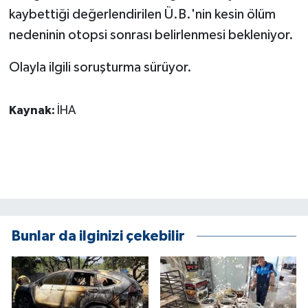
KÜLTÜR SANAT
kaybettiği değerlendirilen Ü.B.'nin kesin ölüm
nedeninin otopsi sonrası belirlenmesi bekleniyor.
MAGAZİN
Olayla ilgili soruşturma sürüyor.
Otomobil
POLİTİKA
Kaynak:
İHA
Sağlık
SİYASET
SPOR HABERLERİ
Bunlar da ilginizi çekebilir
TEKNOLOJİ
Turizm