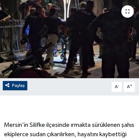
ÇEVRE
Dış Haberler
Dünya
EĞİTİM
EKONOMİ
Paylaş
-
+
A
A
English News
Finans
Flaş Haber
Mersin'in Silifke ilçesinde ırmakta sürüklenen şahıs
ekiplerce sudan çıkarılırken, hayatını kaybettiği
Gayrimenkul