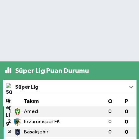
Süper Lig Puan Durumu
Süper Lig
#
Takım
O
P
1
Amed
0
0
2
Erzurumspor FK
0
0
3
Başakşehir
0
0