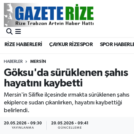
BÖLGEMİZ
Merkez Nöbetçi Eczaneler
SPOR
Merkez Hava Durumu
RİZE HABERLERİ
ÇAYKUR RİZESPOR
SPOR HABERL
Asayiş
Merkez Trafik Yoğunluk Haritası
HABERLER
MERSİN
Rize Jandarma Komutanlığı
Süper Lig Puan Durumu ve Fikstür
Göksu'da sürüklenen şahıs
hayatını kaybetti
Bilim Teknoloji
Tüm Manşetler
Mersin'in Silifke ilçesinde ırmakta sürüklenen şahıs
Bölge
Son Dakika Haberleri
ekiplerce sudan çıkarılırken, hayatını kaybettiği
belirlendi.
Advertising news
Haber Arşivi
20.05.2026 - 09:30
20.05.2026 - 09:41
YAYINLANMA
GÜNCELLEME
Canlı Maç