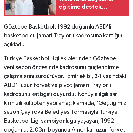
eğitime destek
GENEL
oluyorlar
Göztepe Basketbol, 1992 doğumlu ABD'li
GÜNDEM
basketbolcu Jamari Traylor'ı kadrosuna kattığını
açıkladı.
Güvenlik
Türkiye Basketbol Ligi ekiplerinden Göztepe,
HABERDE İNSAN
yeni sezon öncesinde kadrosunu güçlendirme
İNSAN
çalışmalarını sürdürüyor. İzmir ekibi, 34 yaşındaki
ABD'li uzun forvet ve pivot Jamari Traylor'ı
İş Dünyası
kadrosunu kattığını duyurdu. Konuyla ilgili sarı-
kırmızılı kulüpten yapılan açıklamada, 'Geçtiğimiz
Jandarma
sezon Çayırova Belediyesi formasıyla Türkiye
Kadın
Basketbol Ligi şampiyonluğu yaşayan, 1992
doğumlu, 2.03m boyunda Amerikalı uzun forvet