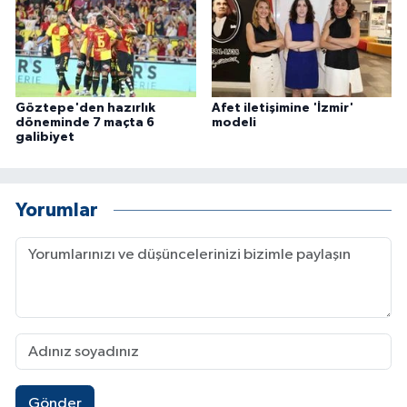
Göztepe'den hazırlık
Afet iletişimine 'İzmir'
döneminde 7 maçta 6
modeli
galibiyet
Yorumlar
Gönder