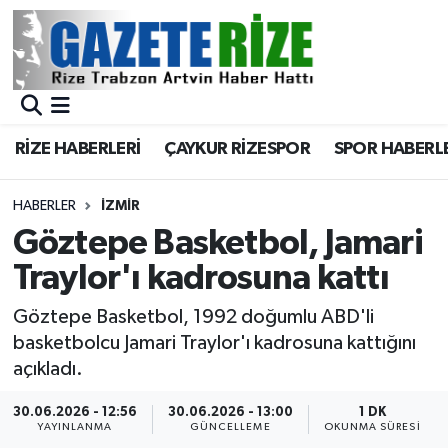
BÖLGEMİZ
Merkez Nöbetçi Eczaneler
SPOR
Merkez Hava Durumu
RİZE HABERLERİ
ÇAYKUR RİZESPOR
SPOR HABERL
Asayiş
Merkez Trafik Yoğunluk Haritası
HABERLER
İZMIR
Rize Jandarma Komutanlığı
Süper Lig Puan Durumu ve Fikstür
Göztepe Basketbol, Jamari
Traylor'ı kadrosuna kattı
Bilim Teknoloji
Tüm Manşetler
Göztepe Basketbol, 1992 doğumlu ABD'li
Bölge
Son Dakika Haberleri
basketbolcu Jamari Traylor'ı kadrosuna kattığını
açıkladı.
Advertising news
Haber Arşivi
30.06.2026 - 12:56
30.06.2026 - 13:00
1 DK
YAYINLANMA
GÜNCELLEME
OKUNMA SÜRESI
Canlı Maç