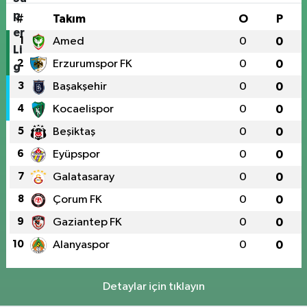
#
Takım
O
P
1
Amed
0
0
2
Erzurumspor FK
0
0
3
Başakşehir
0
0
4
Kocaelispor
0
0
5
Beşiktaş
0
0
6
Eyüpspor
0
0
7
Galatasaray
0
0
8
Çorum FK
0
0
9
Gaziantep FK
0
0
10
Alanyaspor
0
0
Detaylar için tıklayın