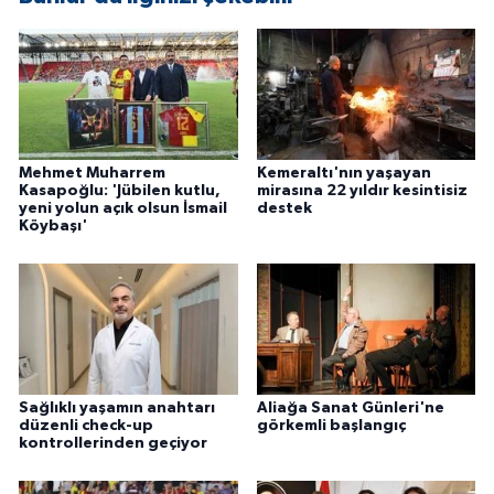
ÜLKE GÜNDEMİ
YAŞAM
YEREL
Mehmet Muharrem
Kemeraltı'nın yaşayan
Yerel Haberler
Kasapoğlu: 'Jübilen kutlu,
mirasına 22 yıldır kesintisiz
yeni yolun açık olsun İsmail
destek
Köybaşı'
Sağlıklı yaşamın anahtarı
Aliağa Sanat Günleri'ne
düzenli check-up
görkemli başlangıç
kontrollerinden geçiyor