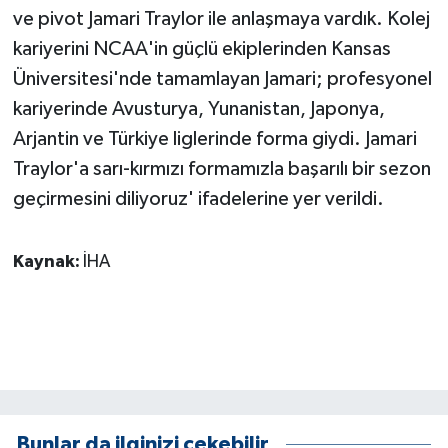
KÜLTÜR SANAT
ve pivot Jamari Traylor ile anlaşmaya vardık. Kolej
kariyerini NCAA'in güçlü ekiplerinden Kansas
MAGAZİN
Üniversitesi'nde tamamlayan Jamari; profesyonel
kariyerinde Avusturya, Yunanistan, Japonya,
Otomobil
Arjantin ve Türkiye liglerinde forma giydi. Jamari
POLİTİKA
Traylor'a sarı-kırmızı formamızla başarılı bir sezon
geçirmesini diliyoruz' ifadelerine yer verildi.
Sağlık
Kaynak:
İHA
SİYASET
SPOR HABERLERİ
TEKNOLOJİ
Turizm
Bunlar da ilginizi çekebilir