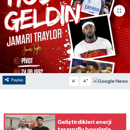
ÇEVRE
Dış Haberler
Dünya
EĞİTİM
EKONOMİ
Paylaş
-
+
A
A
English News
Finans
Flaş Haber
Geliştirdikleri enerji
Gayrimenkul
tasarruflu boyalarla