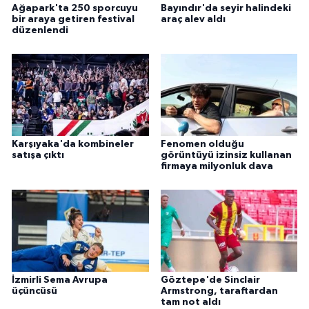
Ağapark'ta 250 sporcuyu
Bayındır'da seyir halindeki
bir araya getiren festival
araç alev aldı
düzenlendi
Karşıyaka'da kombineler
Fenomen olduğu
satışa çıktı
görüntüyü izinsiz kullanan
firmaya milyonluk dava
İzmirli Sema Avrupa
Göztepe'de Sinclair
üçüncüsü
Armstrong, taraftardan
tam not aldı