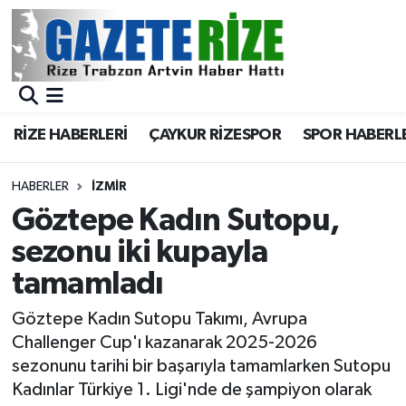
BÖLGEMİZ
Merkez Nöbetçi Eczaneler
SPOR
Merkez Hava Durumu
RİZE HABERLERİ
ÇAYKUR RİZESPOR
SPOR HABERL
Asayiş
Merkez Trafik Yoğunluk Haritası
HABERLER
İZMIR
Rize Jandarma Komutanlığı
Süper Lig Puan Durumu ve Fikstür
Göztepe Kadın Sutopu,
sezonu iki kupayla
Bilim Teknoloji
Tüm Manşetler
tamamladı
Bölge
Son Dakika Haberleri
Göztepe Kadın Sutopu Takımı, Avrupa
Challenger Cup'ı kazanarak 2025-2026
Advertising news
Haber Arşivi
sezonunu tarihi bir başarıyla tamamlarken Sutopu
Kadınlar Türkiye 1. Ligi'nde de şampiyon olarak
Canlı Maç