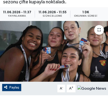
sezonu çifte kupayla noktaladı.
ÇEVRE
11.06.2026 - 11:37
11.06.2026 - 11:55
1 DK
YAYINLANMA
GÜNCELLEME
OKUNMA SÜRESI
Dış Haberler
Dünya
EĞİTİM
EKONOMİ
English News
Finans
Paylaş
-
+
A
A
Flaş Haber
Gayrimenkul