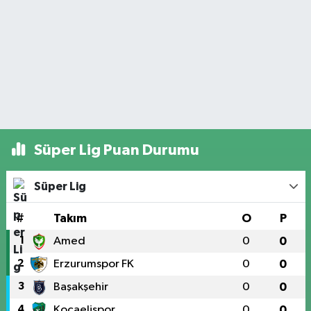
Süper Lig Puan Durumu
Süper Lig
#
Takım
O
P
1
Amed
0
0
2
Erzurumspor FK
0
0
3
Başakşehir
0
0
4
Kocaelispor
0
0