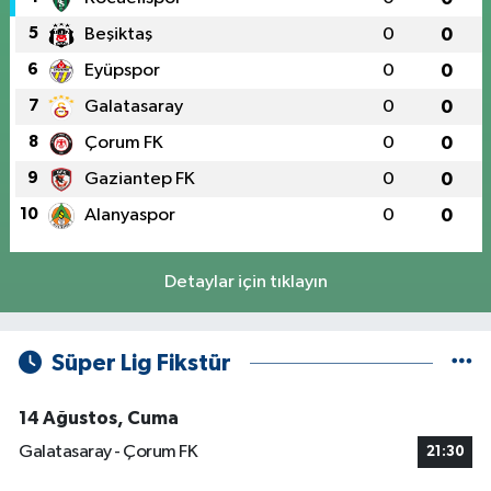
5
Beşiktaş
0
0
6
Eyüpspor
0
0
7
Galatasaray
0
0
8
Çorum FK
0
0
9
Gaziantep FK
0
0
10
Alanyaspor
0
0
Detaylar için tıklayın
Süper Lig Fikstür
14 Ağustos, Cuma
Galatasaray - Çorum FK
21:30