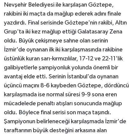
KÜLTÜR SANAT
Nevşehir Belediyesi ile karşılaşan Göztepe,
rakibini iki maçta da mağlup ederek adını finale
MAGAZİN
yazdırdı. Final serisinde Göztepe'nin rakibi, Altın
Grup'ta iki kez mağlup ettiği Galatasaray Zena
Otomobil
oldu. Büyük çekişmeye sahne olan serinin
POLİTİKA
İzmir'de oynanan ilk iki karşılaşmasında rakibine
üstünlük kuran sarı-kırmızılılar, 17-12 ve 22-11'lik
Sağlık
galibiyetlerle şampiyonluk yolunda önemli bir
avantaj elde etti. Serinin İstanbul'da oynanan
SİYASET
üçüncü maçını 8-6 kaybeden Göztepe, dördüncü
SPOR HABERLERİ
karşılaşmada ise normal süresi 9-9 sona eren
mücadelede penaltı atışları sonucunda mağlup
TEKNOLOJİ
oldu. Böylece final serisi son maça taşındı.
Şampiyonun belirleneceği karşılaşmada İzmir'de
Turizm
taraftarının büyük desteğini arkasına alan