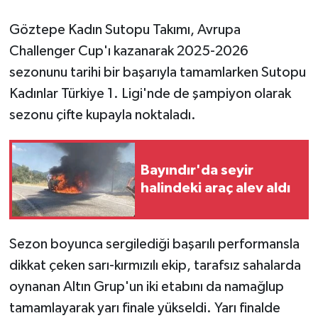
Göztepe Kadın Sutopu Takımı, Avrupa
GENEL
Challenger Cup'ı kazanarak 2025-2026
GÜNDEM
sezonunu tarihi bir başarıyla tamamlarken Sutopu
Kadınlar Türkiye 1. Ligi'nde de şampiyon olarak
Güvenlik
sezonu çifte kupayla noktaladı.
HABERDE İNSAN
Bayındır'da seyir
İNSAN
halindeki araç alev aldı
İş Dünyası
Sezon boyunca sergilediği başarılı performansla
Jandarma
dikkat çeken sarı-kırmızılı ekip, tarafsız sahalarda
oynanan Altın Grup'un iki etabını da namağlup
Kadın
tamamlayarak yarı finale yükseldi. Yarı finalde