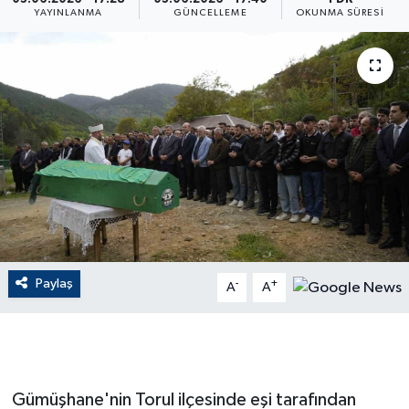
YAYINLANMA
GÜNCELLEME
OKUNMA SÜRESI
ÇEVRE
Dış Haberler
Dünya
EĞİTİM
EKONOMİ
English News
Paylaş
-
+
A
A
Finans
Flaş Haber
Gümüşhane'nin Torul ilçesinde eşi tarafından
Gayrimenkul