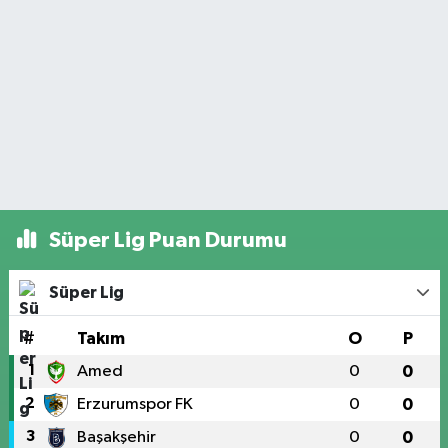
Süper Lig Puan Durumu
Süper Lig
#
Takım
O
P
1
Amed
0
0
2
Erzurumspor FK
0
0
3
Başakşehir
0
0