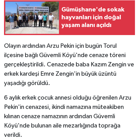
KÜLTÜR SANAT
Gümüşhane'de sokak
hayvanları için doğal
MAGAZİN
yaşam alanı açıldı
Otomobil
Olayın ardından Arzu Pekin için bugün Torul
POLİTİKA
ilçesine bağlı Güvemli Köyü'nde cenaze töreni
gerçekleştirildi. Cenazede baba Kazım Zengin ve
Sağlık
erkek kardeşi Emre Zengin'in büyük üzüntü
SİYASET
yaşadığı görüldü.
SPOR HABERLERİ
6 aylık erkek çocuk annesi olduğu öğrenilen Arzu
Pekin'in cenazesi, ikindi namazına müteakiben
TEKNOLOJİ
kılınan cenaze namazının ardından Güvemli
Köyü'nde bulunan aile mezarlığında toprağa
Turizm
verildi.