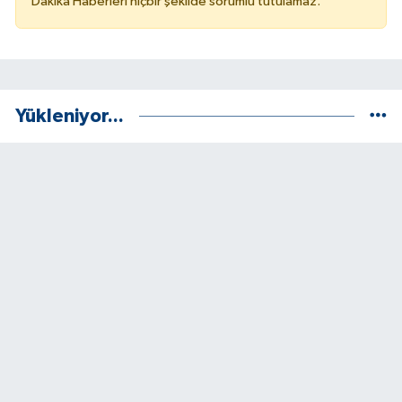
Dakika Haberleri hiçbir şekilde sorumlu tutulamaz.
Yükleniyor...