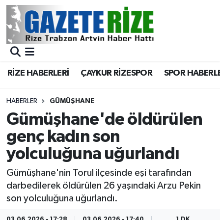
BÖLGEMİZ
Merkez Nöbetçi Eczaneler
SPOR
Merkez Hava Durumu
RİZE HABERLERİ
ÇAYKUR RİZESPOR
SPOR HABERL
Asayiş
Merkez Trafik Yoğunluk Haritası
HABERLER
GÜMÜŞHANE
Rize Jandarma Komutanlığı
Süper Lig Puan Durumu ve Fikstür
Gümüşhane'de öldürülen
genç kadın son
Bilim Teknoloji
Tüm Manşetler
yolculuğuna uğurlandı
Bölge
Son Dakika Haberleri
Gümüşhane'nin Torul ilçesinde eşi tarafından
darbedilerek öldürülen 26 yaşındaki Arzu Pekin
Advertising news
Haber Arşivi
son yolculuğuna uğurlandı.
Canlı Maç
03.06.2026 - 17:28
03.06.2026 - 17:40
1 DK