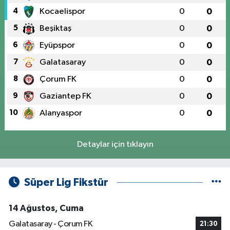
4
Kocaelispor
0
0
5
Beşiktaş
0
0
6
Eyüpspor
0
0
7
Galatasaray
0
0
8
Çorum FK
0
0
9
Gaziantep FK
0
0
10
Alanyaspor
0
0
Detaylar için tıklayın
Süper Lig Fikstür
14 Ağustos, Cuma
Galatasaray - Çorum FK
21:30