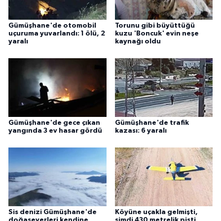
Gümüşhane'de otomobil
Torunu gibi büyüttüğü
uçuruma yuvarlandı: 1 ölü, 2
kuzu 'Boncuk' evin neşe
yaralı
kaynağı oldu
Gümüşhane'de gece çıkan
Gümüşhane'de trafik
yangında 3 ev hasar gördü
kazası: 6 yaralı
Sis denizi Gümüşhane'de
Köyüne uçakla gelmişti,
doğaseverleri kendine
şimdi 430 metrelik pisti