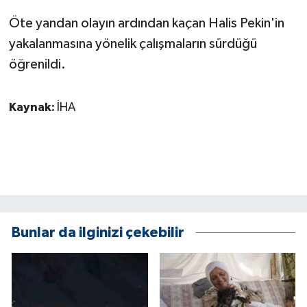
ÜLKE GÜNDEMİ
Öte yandan olayın ardından kaçan Halis Pekin'in
yakalanmasına yönelik çalışmaların sürdüğü
YAŞAM
öğrenildi.
YEREL
Kaynak:
İHA
Yerel Haberler
Bunlar da ilginizi çekebilir