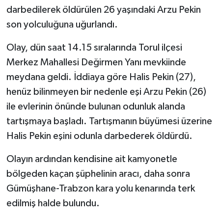
darbedilerek öldürülen 26 yaşındaki Arzu Pekin
GENEL
son yolculuğuna uğurlandı.
Olay, dün saat 14.15 sıralarında Torul ilçesi
GÜNDEM
Merkez Mahallesi Değirmen Yanı mevkiinde
Güvenlik
meydana geldi. İddiaya göre Halis Pekin (27),
henüz bilinmeyen bir nedenle eşi Arzu Pekin (26)
HABERDE İNSAN
ile evlerinin önünde bulunan odunluk alanda
tartışmaya başladı. Tartışmanın büyümesi üzerine
İNSAN
Halis Pekin eşini odunla darbederek öldürdü.
İş Dünyası
Olayın ardından kendisine ait kamyonetle
bölgeden kaçan şüphelinin aracı, daha sonra
Jandarma
Gümüşhane-Trabzon kara yolu kenarında terk
Kadın
edilmiş halde bulundu.