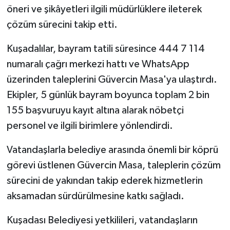
KÜLTÜR SANAT
öneri ve şikâyetleri ilgili müdürlüklere ileterek
çözüm sürecini takip etti.
MAGAZİN
Kuşadalılar, bayram tatili süresince 444 7 114
Otomobil
numaralı çağrı merkezi hattı ve WhatsApp
üzerinden taleplerini Güvercin Masa'ya ulaştırdı.
POLİTİKA
Ekipler, 5 günlük bayram boyunca toplam 2 bin
Sağlık
155 başvuruyu kayıt altına alarak nöbetçi
personel ve ilgili birimlere yönlendirdi.
SİYASET
Vatandaşlarla belediye arasında önemli bir köprü
SPOR HABERLERİ
görevi üstlenen Güvercin Masa, taleplerin çözüm
sürecini de yakından takip ederek hizmetlerin
TEKNOLOJİ
aksamadan sürdürülmesine katkı sağladı.
Turizm
Kuşadası Belediyesi yetkilileri, vatandaşların