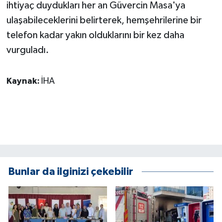
ihtiyaç duydukları her an Güvercin Masa'ya
ÜLKE GÜNDEMİ
ulaşabileceklerini belirterek, hemşehrilerine bir
YAŞAM
telefon kadar yakın olduklarını bir kez daha
vurguladı.
YEREL
Kaynak:
İHA
Yerel Haberler
Bunlar da ilginizi çekebilir