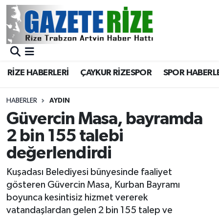
BÖLGEMİZ
Merkez Nöbetçi Eczaneler
SPOR
Merkez Hava Durumu
RİZE HABERLERİ
ÇAYKUR RİZESPOR
SPOR HABERL
Asayiş
Merkez Trafik Yoğunluk Haritası
HABERLER
AYDIN
Rize Jandarma Komutanlığı
Süper Lig Puan Durumu ve Fikstür
Güvercin Masa, bayramda
2 bin 155 talebi
Bilim Teknoloji
Tüm Manşetler
değerlendirdi
Bölge
Son Dakika Haberleri
Kuşadası Belediyesi bünyesinde faaliyet
gösteren Güvercin Masa, Kurban Bayramı
Advertising news
Haber Arşivi
boyunca kesintisiz hizmet vererek
vatandaşlardan gelen 2 bin 155 talep ve
Canlı Maç