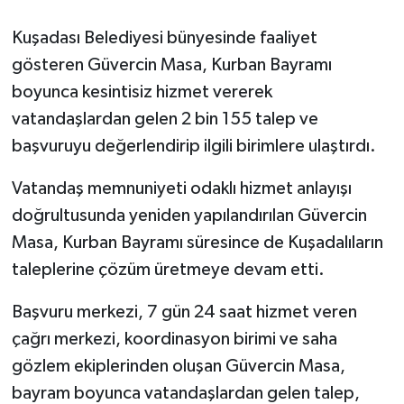
Kuşadası Belediyesi bünyesinde faaliyet
GENEL
gösteren Güvercin Masa, Kurban Bayramı
GÜNDEM
boyunca kesintisiz hizmet vererek
vatandaşlardan gelen 2 bin 155 talep ve
Güvenlik
başvuruyu değerlendirip ilgili birimlere ulaştırdı.
HABERDE İNSAN
Vatandaş memnuniyeti odaklı hizmet anlayışı
doğrultusunda yeniden yapılandırılan Güvercin
İNSAN
Masa, Kurban Bayramı süresince de Kuşadalıların
taleplerine çözüm üretmeye devam etti.
İş Dünyası
Başvuru merkezi, 7 gün 24 saat hizmet veren
Jandarma
çağrı merkezi, koordinasyon birimi ve saha
Kadın
gözlem ekiplerinden oluşan Güvercin Masa,
bayram boyunca vatandaşlardan gelen talep,