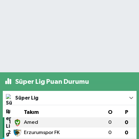
Süper Lig Puan Durumu
Süper Lig
#
Takım
O
P
1
Amed
0
0
2
Erzurumspor FK
0
0