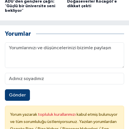
ADÜ'den gençlere çağrı:
Doğaseverler Kocagöl'e
'Güçlü bir üniversite seni
dikkat çekti
bekliyor'
Yorumlar
Gönder
Yorum yazarak
topluluk kurallarımızı
kabul etmiş bulunuyor
ve tüm sorumluluğu üstleniyorsunuz. Yazılan yorumlardan
Gazete Rize / Rize Haber / Rizespor Haberleri / Son