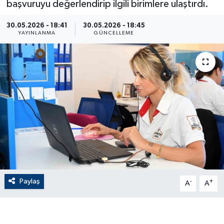
başvuruyu değerlendirip ilgili birimlere ulaştırdı.
ÇEVRE
30.05.2026 - 18:41
30.05.2026 - 18:45
YAYINLANMA
GÜNCELLEME
Dış Haberler
Dünya
EĞİTİM
EKONOMİ
English News
Finans
Paylaş
-
+
A
A
Flaş Haber
Gayrimenkul