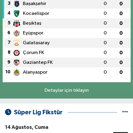
3
Başakşehir
0
0
4
Kocaelispor
0
0
5
Beşiktaş
0
0
6
Eyüpspor
0
0
7
Galatasaray
0
0
8
Çorum FK
0
0
9
Gaziantep FK
0
0
10
Alanyaspor
0
0
Detaylar için tıklayın
Süper Lig Fikstür
14 Ağustos, Cuma