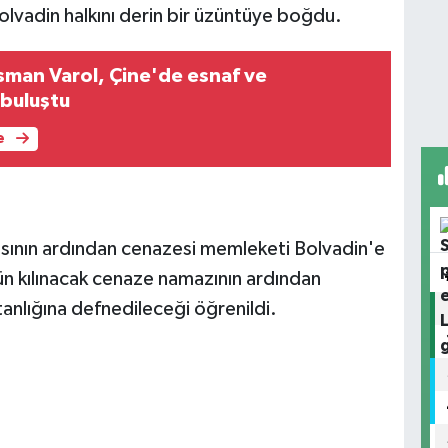
Bolvadin halkını derin bir üzüntüye boğdu.
Osman Varol, Çine'de esnaf ve
 buluştu
e
sının ardından cenazesi memleketi Bolvadin'e
n kılınacak cenaze namazının ardından
stanlığına defnedileceği öğrenildi.