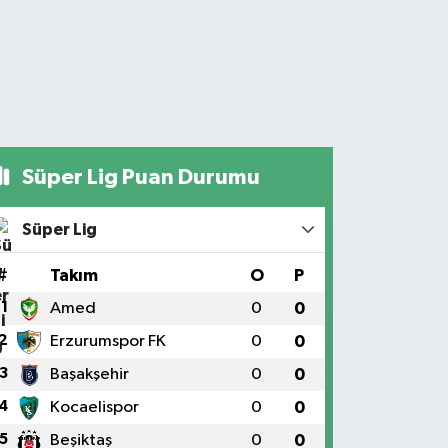
Süper Lig Puan Durumu
Süper Lig
#
Takım
O
P
1
Amed
0
0
2
Erzurumspor FK
0
0
3
Başakşehir
0
0
4
Kocaelispor
0
0
5
Beşiktaş
0
0