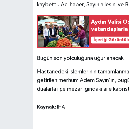
KÜLTÜR SANAT
kaybetti. Acı haber, Sayın ailesini ve 
MAGAZİN
Aydın Valisi 
vatandaşlarla
Otomobil
İçeriği Görüntül
POLİTİKA
Bugün son yolculuğuna uğurlanacak
Sağlık
Hastanedeki işlemlerinin tamamlanma
SİYASET
getirilen merhum Adem Sayın'ın, bugü
dualarla ilçe mezarlığındaki aile kabri
SPOR HABERLERİ
TEKNOLOJİ
Kaynak:
İHA
Turizm