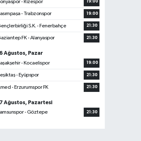
onyaspor - Rizespor
19:00
asımpaşa - Trabzonspor
19:00
ençlerbirliği S.K. - Fenerbahçe
21:30
aziantep FK - Alanyaspor
21:30
6 Ağustos, Pazar
aşakşehir - Kocaelispor
19:00
eşiktaş - Eyüpspor
21:30
med - Erzurumspor FK
21:30
7 Ağustos, Pazartesi
amsunspor - Göztepe
21:30