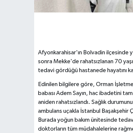
GENEL
GÜNDEM
Güvenlik
Afyonkarahisar'ın Bolvadin ilçesinde y
HABERDE İNSAN
sonra Mekke'de rahatsızlanan 70 yaş
tedavi gördüğü hastanede hayatını ka
İNSAN
Edinilen bilgilere göre, Orman İşletm
İş Dünyası
babası Adem Sayın, hac ibadetini tam
aniden rahatsızlandı. Sağlık durumunu
Jandarma
ambulans uçakla İstanbul Başakşehir Ç
Burada yoğun bakım ünitesinde tedavi 
Kadın
doktorların tüm müdahalelerine rağm