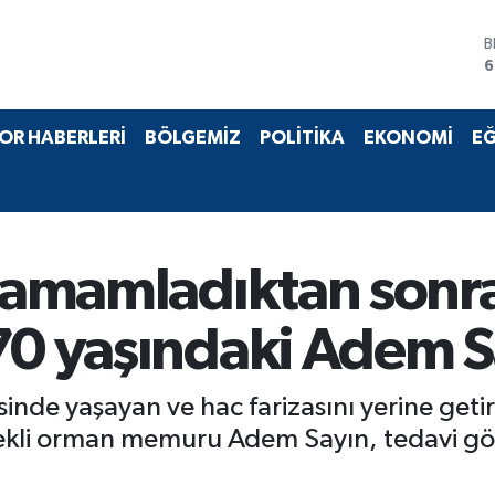
B
6
D
4
E
OR HABERLERİ
BÖLGEMİZ
POLİTİKA
EKONOMİ
EĞ
5
S
6
G
6
B
i tamamladıktan son
1
70 yaşındaki Adem Sa
sinde yaşayan ve hac farizasını yerine get
mekli orman memuru Adem Sayın, tedavi g