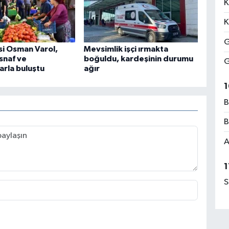
K
K
G
si Osman Varol,
Mevsimlik işçi ırmakta
snaf ve
boğuldu, kardeşinin durumu
G
arla buluştu
ağır
1
B
B
A
1
S