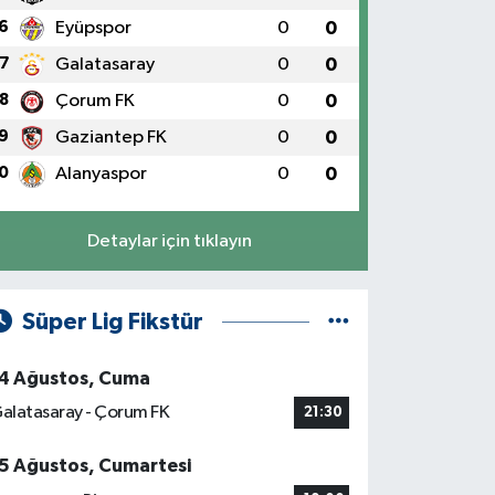
6
Eyüpspor
0
0
7
Galatasaray
0
0
8
Çorum FK
0
0
9
Gaziantep FK
0
0
0
Alanyaspor
0
0
Detaylar için tıklayın
Süper Lig Fikstür
4 Ağustos, Cuma
alatasaray - Çorum FK
21:30
5 Ağustos, Cumartesi