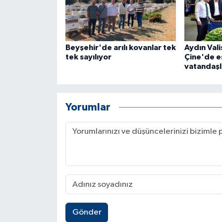
Beyşehir'de arılı kovanlar tek
Aydın Vali
tek sayılıyor
Çine'de e
vatandaşl
Yorumlar
Gönder