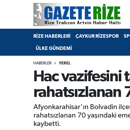
BÖLGEMİZ
Merkez Nöbetçi Eczaneler
RİZE HABERLERİ
ÇAYKUR RİZESPOR
SP
SPOR
Merkez Hava Durumu
ÜLKE GÜNDEMİ
Asayiş
Merkez Trafik Yoğunluk Haritası
HABERLER
YEREL
Rize Jandarma Komutanlığı
Süper Lig Puan Durumu ve Fikstür
Hac vazifesin
Bilim Teknoloji
Tüm Manşetler
rahatsızlanan 
Bölge
Son Dakika Haberleri
Afyonkarahisar'ın Bolvadin ilçe
Advertising news
Haber Arşivi
rahatsızlanan 70 yaşındaki e
kaybetti.
Canlı Maç