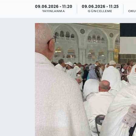
09.06.2026 - 11:20
09.06.2026 - 11:25
ÇEVRE
YAYINLANMA
GÜNCELLEME
OKU
Dış Haberler
Dünya
EĞİTİM
EKONOMİ
English News
Finans
Flaş Haber
Gayrimenkul