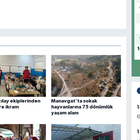
1
ılay ekiplerinden
Manavgat'ta sokak
1
re ikram
hayvanlarına 75 dönümlük
yaşam alanı
G
1