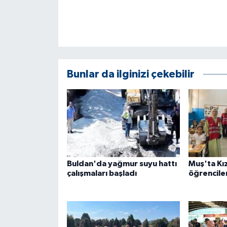
ÜLKE GÜNDEMİ
YAŞAM
YEREL
Bunlar da ilginizi çekebilir
Yerel Haberler
Buldan'da yağmur suyu hattı
Muş'ta Kız
çalışmaları başladı
öğrencile