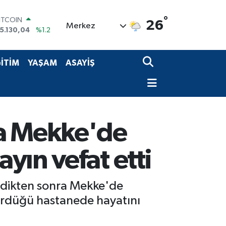
°
ITCOIN
26
Merkez
5.130,04
%1.2
OLAR
7,7069
%0.17
URO
İTİM
YAŞAM
ASAYİŞ
5,0265
%0.01
TERLİN
4,1897
%0.02
RAM ALTIN
618.49
%2.12
İST100
ra Mekke'de
3.887
%64
yın vefat etti
irdikten sonra Mekke'de
ördüğü hastanede hayatını