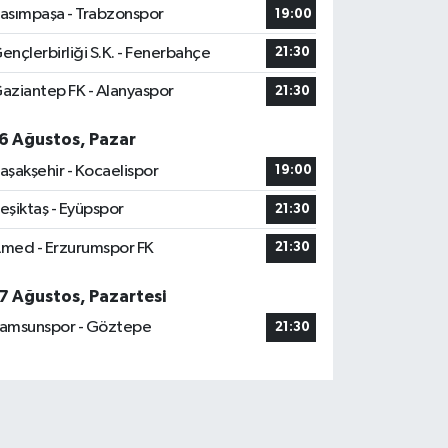
asımpaşa - Trabzonspor
19:00
ençlerbirliği S.K. - Fenerbahçe
21:30
aziantep FK - Alanyaspor
21:30
6 Ağustos, Pazar
aşakşehir - Kocaelispor
19:00
eşiktaş - Eyüpspor
21:30
med - Erzurumspor FK
21:30
7 Ağustos, Pazartesi
amsunspor - Göztepe
21:30