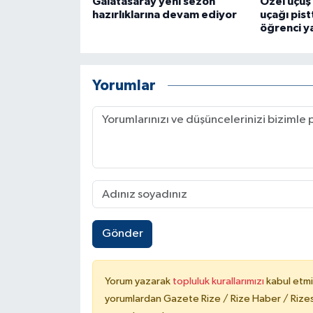
Galatasaray yeni sezon
Özel uçuş 
hazırlıklarına devam ediyor
uçağı pistt
öğrenci y
Yorumlar
Gönder
Yorum yazarak
topluluk kurallarımızı
kabul etmi
yorumlardan Gazete Rize / Rize Haber / Rizesp