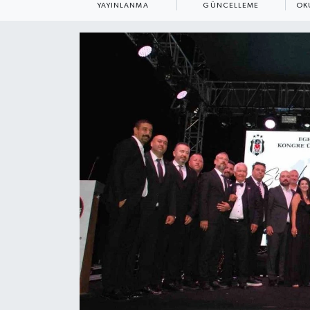
YAYINLANMA
GÜNCELLEME
OK
ÇEVRE
Dış Haberler
Dünya
EĞİTİM
EKONOMİ
English News
Finans
Flaş Haber
Gayrimenkul