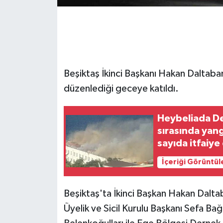
GENEL
GÜNDEM
Beşiktaş İkinci Başkanı Hakan Daltaba
Güvenlik
düzenlediği geceye katıldı.
HABERDE İNSAN
Heybeliada De
İNSAN
sırasında yang
sayıda itfaiye
İş Dünyası
devam ediyor
İçeriği Görüntül
Jandarma
Beşiktaş'ta İkinci Başkan Hakan Dalt
Kadın
Üyelik ve Sicil Kurulu Başkanı Sefa B