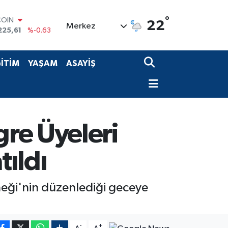
°
COIN
22
Merkez
225,61
%-0.63
LAR
6704
%0
RO
İTİM
YAŞAM
ASAYİŞ
0406
%-0.08
RLİN
2143
%0
M ALTIN
0.40
%0.45
T100
re Üyeleri
799
%70
ıldı
neği'nin düzenlediği geceye
-
+