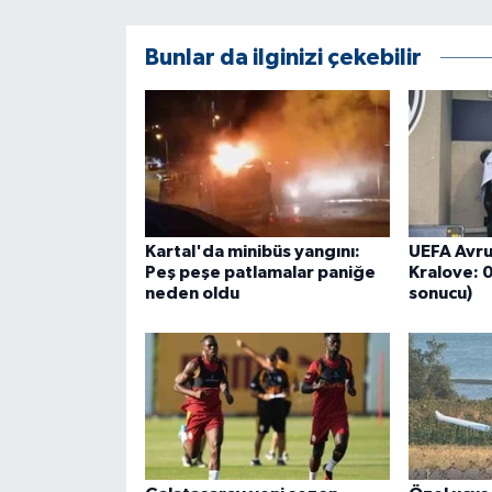
ÜLKE GÜNDEMİ
Bunlar da ilginizi çekebilir
YAŞAM
YEREL
Yerel Haberler
Kartal'da minibüs yangını:
UEFA Avru
Peş peşe patlamalar paniğe
Kralove: 0
neden oldu
sonucu)