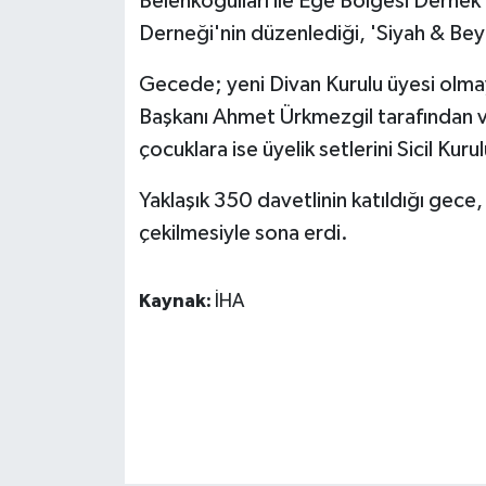
Belenkoğulları ile Ege Bölgesi Dernek
KÜLTÜR SANAT
Derneği'nin düzenlediği, 'Siyah & Beya
MAGAZİN
Gecede; yeni Divan Kurulu üyesi olma
Başkanı Ahmet Ürkmezgil tarafından v
Otomobil
çocuklara ise üyelik setlerini Sicil Kur
POLİTİKA
Yaklaşık 350 davetlinin katıldığı gece,
Sağlık
çekilmesiyle sona erdi.
SİYASET
Kaynak:
İHA
SPOR HABERLERİ
TEKNOLOJİ
Turizm