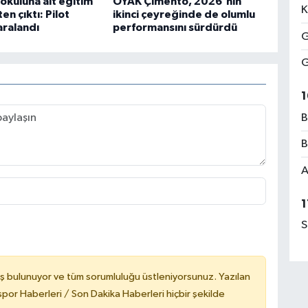
okuluna ait eğitim
OYAK Çimento, 2026'nın
K
en çıktı: Pilot
ikinci çeyreğinde de olumlu
aralandı
performansını sürdürdü
G
G
1
B
B
A
1
S
ş bulunuyor ve tüm sorumluluğu üstleniyorsunuz. Yazılan
or Haberleri / Son Dakika Haberleri hiçbir şekilde