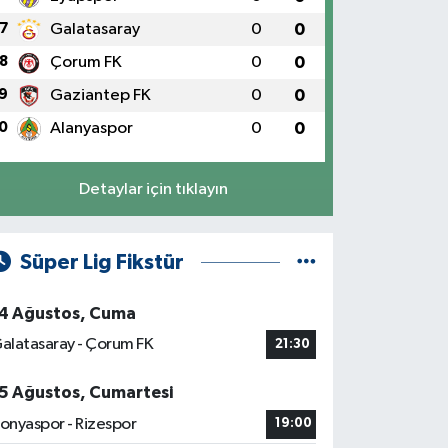
7
Galatasaray
0
0
8
Çorum FK
0
0
9
Gaziantep FK
0
0
0
Alanyaspor
0
0
Detaylar için tıklayın
Süper Lig Fikstür
4 Ağustos, Cuma
alatasaray - Çorum FK
21:30
5 Ağustos, Cumartesi
onyaspor - Rizespor
19:00