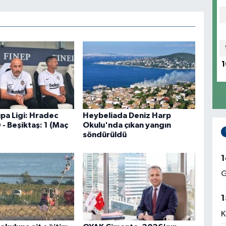
1
pa Ligi: Hradec
Heybeliada Deniz Harp
 - Beşiktaş: 1 (Maç
Okulu'nda çıkan yangın
söndürüldü
1
G
1
K