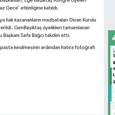
 Başkanları, Ege Beşiktaş Kongre Üyeleri
z Gece' etkinliğine katıldı.
ya hak kazananların mazbataları Divan Kurulu
erildi. GenBeşiktaş üyelikleri tamamlanan
ulu Başkanı Sefa Bağcı takdim etti.
 pasta kesilmesinin ardından hatıra fotoğrafı