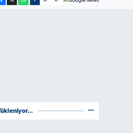
A
A
ükleniyor...