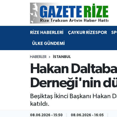
BÖLGEMİZ
Merkez Nöbetçi Eczaneler
RİZE HABERLERİ
ÇAYKUR RİZESPOR
SP
SPOR
Merkez Hava Durumu
ÜLKE GÜNDEMİ
Asayiş
Merkez Trafik Yoğunluk Haritası
HABERLER
İSTANBUL
Rize Jandarma Komutanlığı
Süper Lig Puan Durumu ve Fikstür
Hakan Daltaban
Bilim Teknoloji
Tüm Manşetler
Derneği'nin dü
Bölge
Son Dakika Haberleri
Beşiktaş İkinci Başkanı Hakan 
Advertising news
Haber Arşivi
katıldı.
Canlı Maç
08.06.2026 - 15:50
08.06.2026 - 16:05