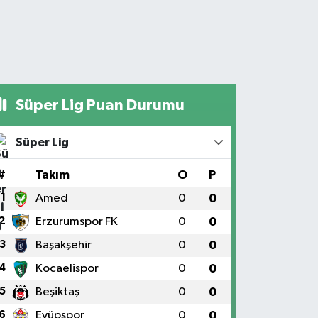
Süper Lig Puan Durumu
Süper Lig
#
Takım
O
P
1
Amed
0
0
2
Erzurumspor FK
0
0
3
Başakşehir
0
0
4
Kocaelispor
0
0
5
Beşiktaş
0
0
6
Eyüpspor
0
0