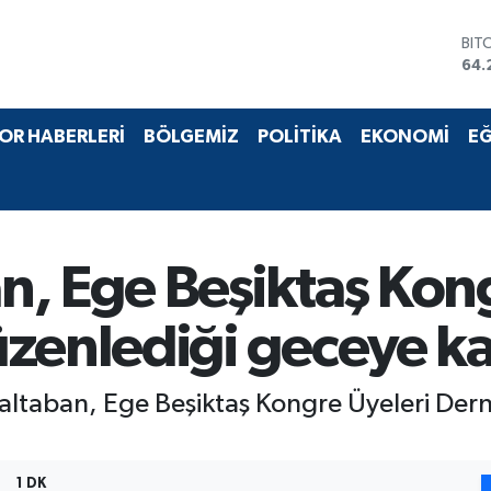
BIT
64.
DO
47,
EU
OR HABERLERİ
BÖLGEMİZ
POLİTİKA
EKONOMİ
EĞ
55,
STE
64,
GRA
651
BİS
, Ege Beşiktaş Kong
13.
zenlediği geceye kat
Daltaban, Ege Beşiktaş Kongre Üyeleri Der
1 DK