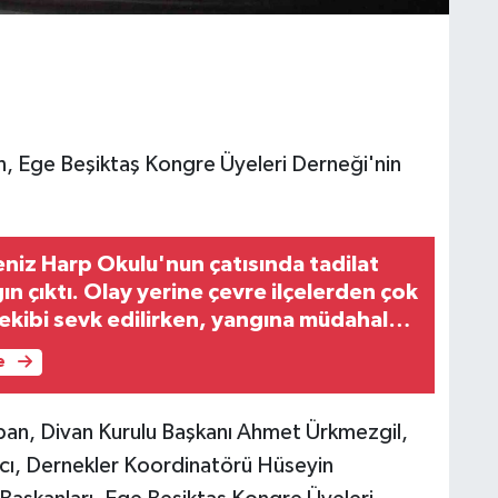
n, Ege Beşiktaş Kongre Üyeleri Derneği'nin
niz Harp Okulu'nun çatısında tadilat
ın çıktı. Olay yerine çevre ilçelerden çok
 ekibi sevk edilirken, yangına müdahale
.
e
aban, Divan Kurulu Başkanı Ahmet Ürkmezgil,
ağcı, Dernekler Koordinatörü Hüseyin