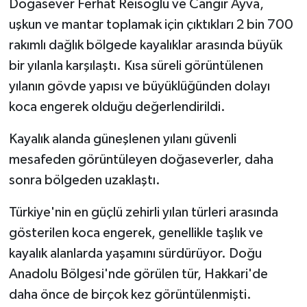
Doğasever Ferhat Reisoğlu ve Cangir Ayva,
uşkun ve mantar toplamak için çıktıkları 2 bin 700
GENEL
rakımlı dağlık bölgede kayalıklar arasında büyük
bir yılanla karşılaştı. Kısa süreli görüntülenen
GÜNDEM
yılanın gövde yapısı ve büyüklüğünden dolayı
Güvenlik
koca engerek olduğu değerlendirildi.
HABERDE İNSAN
Kayalık alanda güneşlenen yılanı güvenli
mesafeden görüntüleyen doğaseverler, daha
İNSAN
sonra bölgeden uzaklaştı.
İş Dünyası
Türkiye'nin en güçlü zehirli yılan türleri arasında
gösterilen koca engerek, genellikle taşlık ve
Jandarma
kayalık alanlarda yaşamını sürdürüyor. Doğu
Anadolu Bölgesi'nde görülen tür, Hakkari'de
Kadın
daha önce de birçok kez görüntülenmişti.