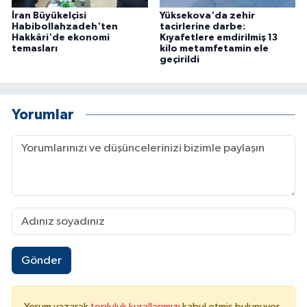
İran Büyükelçisi
Yüksekova'da zehir
Habibollahzadeh'ten
tacirlerine darbe:
Hakkâri'de ekonomi
Kıyafetlere emdirilmiş 13
temasları
kilo metamfetamin ele
geçirildi
Yorumlar
Gönder
Yorum yazarak
topluluk kurallarımızı
kabul etmiş bulunuyor