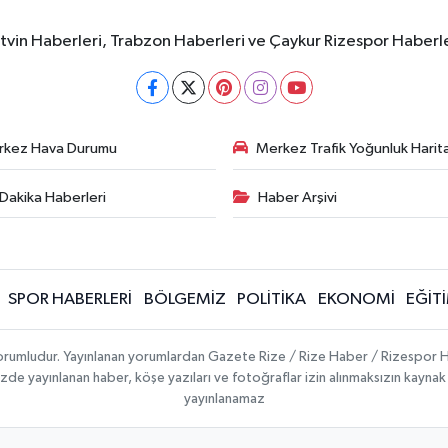
rtvin Haberleri, Trabzon Haberleri ve Çaykur Rizespor Haberl
rkez Hava Durumu
Merkez Trafik Yoğunluk Harita
Dakika Haberleri
Haber Arşivi
SPOR HABERLERİ
BÖLGEMİZ
POLİTİKA
EKONOMİ
EĞİT
 sorumludur. Yayınlanan yorumlardan Gazete Rize / Rize Haber / Rizespor H
temizde yayınlanan haber, köşe yazıları ve fotoğraflar izin alınmaksızın kayn
yayınlanamaz