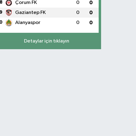
8
Çorum FK
0
0
9
Gaziantep FK
0
0
0
Alanyaspor
0
0
Detaylar için tıklayın