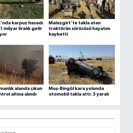
'nda karpuz hasadı
Malazgirt'te takla atan
1 milyar liralık gelir
traktörün sürücüsü hayatını
yor
kaybetti
manlık alanda çıkan
Muş-Bingöl kara yolunda
trol altına alındı
otomobil takla attı: 3 yaralı