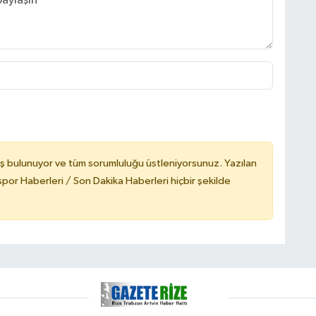
ş bulunuyor ve tüm sorumluluğu üstleniyorsunuz. Yazılan
or Haberleri / Son Dakika Haberleri hiçbir şekilde