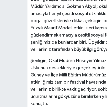
KÜLTÜR SANAT
Müdür Yardımcısı Gökmen Akyol; okul, a
amacıyla her yıl çeşitli sosyal etkinli
MAGAZİN
doğal güzellikleriyle dikkat çektiğini b
Otomobil
Yüzyılı Maarif Modeli etkinlikleri kaps
güçlendirmek amacıyla çeşitli sosyal f
POLİTİKA
şenliğimiz de bunlardan biri. Üç yıldır
velilerimiz tarafından büyük ilgi görüy
Sağlık
Şenliğin, Okul Müdürü Hüseyin Yılmaz
SİYASET
Uslu'nun destekleriyle gerçekleştirild
SPOR HABERLERİ
Güney ve İlçe Milli Eğitim Müdürümüz
etkinliğimiz tam bir festival havasınd
TEKNOLOJİ
velilerimiz birlikte vakit geçiriyor, s
uçurtmalarını gökyüzüne bırakırken yıl
Turizm
konuştu.