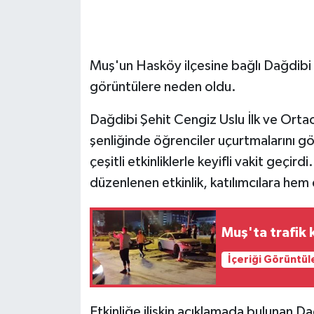
GENEL
Muş'un Hasköy ilçesine bağlı Dağdibi
GÜNDEM
görüntülere neden oldu.
Güvenlik
Dağdibi Şehit Cengiz Uslu İlk ve Orta
HABERDE İNSAN
şenliğinde öğrenciler uçurtmalarını g
çeşitli etkinliklerle keyifli vakit geçi
İNSAN
düzenlenen etkinlik, katılımcılara hem
İş Dünyası
Muş'ta trafik k
Jandarma
İçeriği Görüntül
Kadın
Etkinliğe ilişkin açıklamada bulunan D