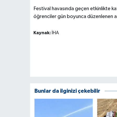
ÜLKE GÜNDEMİ
Festival havasında geçen etkinlikte kat
öğrenciler gün boyunca düzenlenen ak
YAŞAM
YEREL
Kaynak:
İHA
Yerel Haberler
Bunlar da ilginizi çekebilir