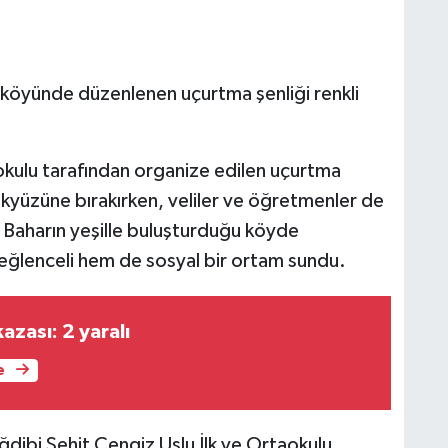
 köyünde düzenlenen uçurtma şenliği renkli
okulu tarafından organize edilen uçurtma
ökyüzüne bırakırken, veliler ve öğretmenler de
rdi. Baharın yeşille buluşturduğu köyde
 eğlenceli hem de sosyal bir ortam sundu.
azası: 2 yaralı
e
ağdibi Şehit Cengiz Uslu İlk ve Ortaokulu