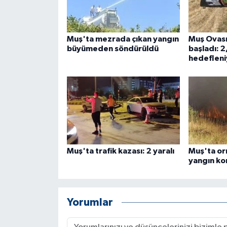
Muş'ta mezrada çıkan yangın
Muş Ovası
büyümeden söndürüldü
başladı: 2,
hedefleni
Muş'ta trafik kazası: 2 yaralı
Muş'ta or
yangın kon
Yorumlar