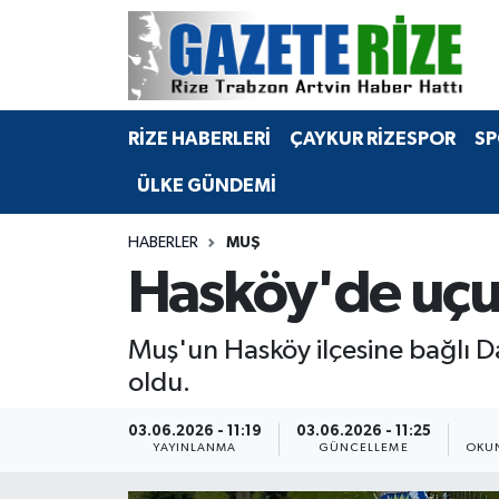
BÖLGEMİZ
Merkez Nöbetçi Eczaneler
RİZE HABERLERİ
ÇAYKUR RİZESPOR
SP
SPOR
Merkez Hava Durumu
ÜLKE GÜNDEMİ
Asayiş
Merkez Trafik Yoğunluk Haritası
HABERLER
MUŞ
Rize Jandarma Komutanlığı
Süper Lig Puan Durumu ve Fikstür
Hasköy'de uçu
Bilim Teknoloji
Tüm Manşetler
Muş'un Hasköy ilçesine bağlı 
Bölge
Son Dakika Haberleri
oldu.
Advertising news
Haber Arşivi
03.06.2026 - 11:19
03.06.2026 - 11:25
YAYINLANMA
GÜNCELLEME
OKUN
Canlı Maç