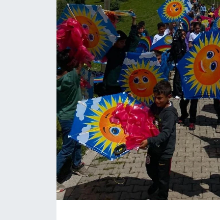
ÇEVRE
Dış Haberler
Dünya
EĞİTİM
EKONOMİ
English News
Finans
Flaş Haber
Gayrimenkul