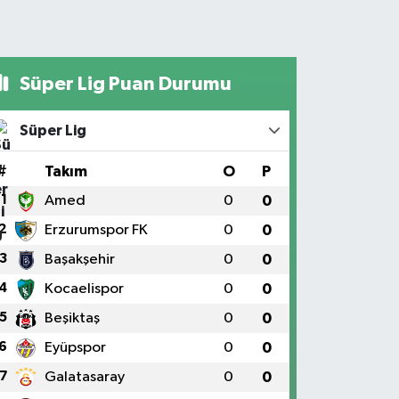
Süper Lig Puan Durumu
Süper Lig
#
Takım
O
P
1
Amed
0
0
2
Erzurumspor FK
0
0
3
Başakşehir
0
0
4
Kocaelispor
0
0
5
Beşiktaş
0
0
6
Eyüpspor
0
0
7
Galatasaray
0
0