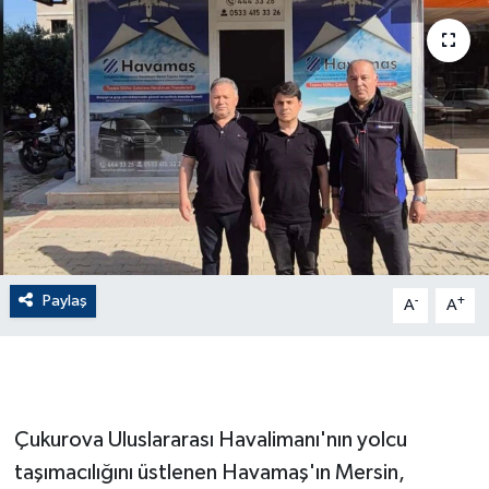
ÇEVRE
Dış Haberler
Dünya
EĞİTİM
EKONOMİ
Paylaş
-
+
A
A
English News
Finans
Flaş Haber
Çukurova Uluslararası Havalimanı'nın yolcu
taşımacılığını üstlenen Havamaş'ın Mersin,
Gayrimenkul