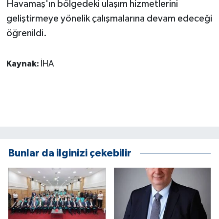
Havamaş'ın bölgedeki ulaşım hizmetlerini
KÜLTÜR SANAT
geliştirmeye yönelik çalışmalarına devam edeceği
MAGAZİN
öğrenildi.
Otomobil
Kaynak:
İHA
POLİTİKA
Sağlık
SİYASET
Bunlar da ilginizi çekebilir
SPOR HABERLERİ
TEKNOLOJİ
Turizm