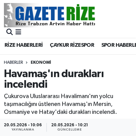
BÖLGEMİZ
Merkez Nöbetçi Eczaneler
SPOR
Merkez Hava Durumu
RİZE HABERLERİ
ÇAYKUR RİZESPOR
SPOR HABERL
Asayiş
Merkez Trafik Yoğunluk Haritası
HABERLER
EKONOMİ
Rize Jandarma Komutanlığı
Süper Lig Puan Durumu ve Fikstür
Havamaş'ın durakları
incelendi
Bilim Teknoloji
Tüm Manşetler
Çukurova Uluslararası Havalimanı'nın yolcu
Bölge
Son Dakika Haberleri
taşımacılığını üstlenen Havamaş'ın Mersin,
Osmaniye ve Hatay'daki durakları incelendi.
Advertising news
Haber Arşivi
20.05.2026 - 10:06
20.05.2026 - 10:21
YAYINLANMA
GÜNCELLEME
Canlı Maç