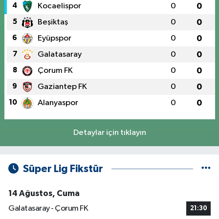
4
Kocaelispor
0
0
5
Beşiktaş
0
0
6
Eyüpspor
0
0
7
Galatasaray
0
0
8
Çorum FK
0
0
9
Gaziantep FK
0
0
10
Alanyaspor
0
0
Detaylar için tıklayın
Süper Lig Fikstür
14 Ağustos, Cuma
Galatasaray - Çorum FK
21:30