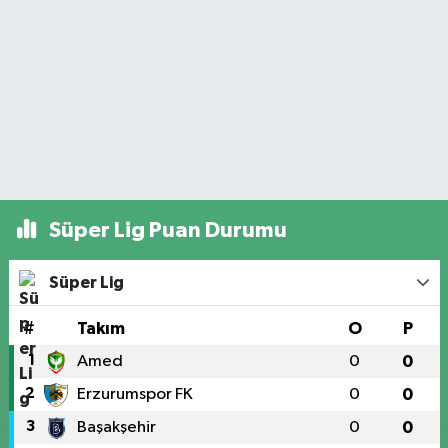
Süper Lig Puan Durumu
Süper Lig
#
Takım
O
P
1
Amed
0
0
2
Erzurumspor FK
0
0
3
Başakşehir
0
0