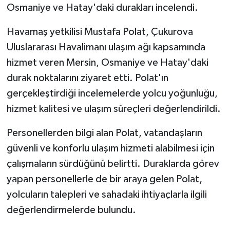
Osmaniye ve Hatay'daki durakları incelendi.
GENEL
Havamaş yetkilisi Mustafa Polat, Çukurova
Uluslararası Havalimanı ulaşım ağı kapsamında
GÜNDEM
hizmet veren Mersin, Osmaniye ve Hatay'daki
Güvenlik
durak noktalarını ziyaret etti. Polat'ın
gerçekleştirdiği incelemelerde yolcu yoğunluğu,
HABERDE İNSAN
hizmet kalitesi ve ulaşım süreçleri değerlendirildi.
İNSAN
Personellerden bilgi alan Polat, vatandaşların
güvenli ve konforlu ulaşım hizmeti alabilmesi için
İş Dünyası
çalışmaların sürdüğünü belirtti. Duraklarda görev
yapan personellerle de bir araya gelen Polat,
Jandarma
yolcuların talepleri ve sahadaki ihtiyaçlarla ilgili
Kadın
değerlendirmelerde bulundu.