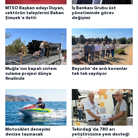
ÜLKE GÜNDEMİ
MTSO Başkan adayı Duyan,
İş Bankası Grubu üst
sektörün taleplerini Bakan
yönetiminde görev
Şimşek'e iletti
değişimi
YAŞAM
YEREL
Yerel Haberler
Muğla'nın kapalı sistem
Beyşehir'de arılı kovanlar
sulama projesi dünya
tek tek sayılıyor
finalinde
Motosiklet deneyimi
Tekirdağ'da 780 arı
denize taşınacak
yetiştiricisine yem desteği