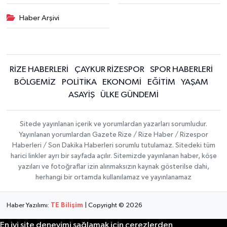
Haber Arşivi
RİZE HABERLERİ
ÇAYKUR RİZESPOR
SPOR HABERLERİ
BÖLGEMİZ
POLİTİKA
EKONOMİ
EĞİTİM
YAŞAM
ASAYİŞ
ÜLKE GÜNDEMİ
Sitede yayınlanan içerik ve yorumlardan yazarları sorumludur.
Yayınlanan yorumlardan Gazete Rize / Rize Haber / Rizespor
Haberleri / Son Dakika Haberleri sorumlu tutulamaz. Sitedeki tüm
harici linkler ayrı bir sayfada açılır. Sitemizde yayınlanan haber, köşe
yazıları ve fotoğraflar izin alınmaksızın kaynak gösterilse dahi,
herhangi bir ortamda kullanılamaz ve yayınlanamaz
Haber Yazılımı:
TE Bilişim
| Copyright © 2026
En iyi site deneyimi sağlamak için çerezlerden